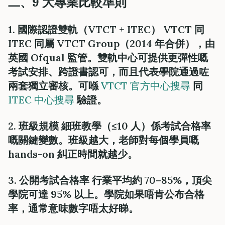
二、9 大專業比較準則
1. 國際認證雙軌（VTCT + ITEC） VTCT 同
ITEC 同屬 VTCT Group（2014 年合併），由
英國 Ofqual 監管。雙軌中心可提供更彈性嘅
考試安排、跨證書認可，而且代表學院通過咗
兩套獨立審核。可喺
VTCT 官方中心搜尋
同
ITEC 中心搜尋
驗證。
2. 班級規模 細班教學（≤10 人）係考試合格率
嘅關鍵變數。班級越大，老師對每個學員嘅
hands-on 糾正時間就越少。
3. 公開考試合格率 行業平均約 70–85%，頂尖
學院可達 95% 以上。學院如果唔肯公布合格
率，通常意味數字唔太好睇。