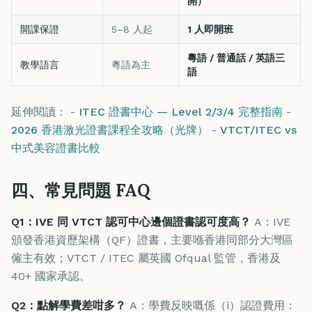
開）
開課保證
5–8 人起
1 人即開班
粵語 / 普通話 / 英語三
教學語言
粵語為主
語
延伸閱讀： -
ITEC 證書中心 — Level 2/3/4 完整指南
-
2026 香港激光證書課程全攻略（光牌）
-
VTCT/ITEC vs
中式美容證書比較
四、常見問題 FAQ
Q1：IVE 同 VTCT 認可中心邊個證書認可度高？
A：IVE
頒發香港資歷架構（QF）證書，主要喺香港同部分大灣區
僱主有效；VTCT / ITEC 屬英國 Ofqual 監管，香港及
40+ 國家承認。
Q2：點解學費差咁多？
A：學費反映嘅係（i）認證費用：