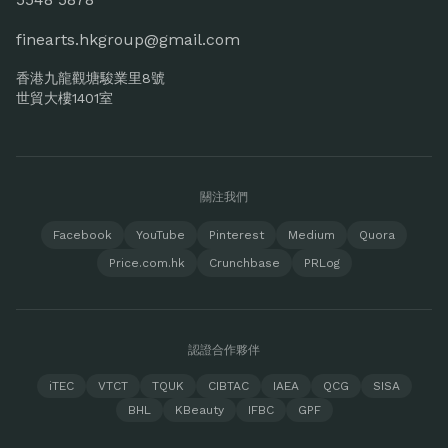
finearts.hkgroup@gmail.com
香港九龍觀塘駿業里8號
世貿大樓1401室
關注我們
Facebook
YouTube
Pinterest
Medium
Quora
Price.com.hk
Crunchbase
PRLog
認證合作夥伴
iTEC
VTCT
TQUK
CIBTAC
IAEA
QCG
SISA
BHL
KBeauty
IFBC
GPF