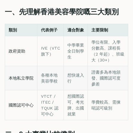
一、先理解香港美容學院嘅三大類別
類別
代表例子
適合對象
主要限制
學位有限、入學
中學畢業
IVE（VTC
分數高、課程長
政府資助
全日制學
旗下）
（2 年起）、班級
生
大（30+）
證書多為本地頒
各種本地
想快速入
本地私立學院
發、國際認可度
美容學校
行
參差
VTCT /
想國際認
ITEC /
可、考光
學費較高、需揀
國際認可中心
TQUK 認
牌、出國
啱認可級別
可中心
就業