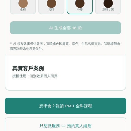
金棕
淺啡
中啡
深啡 / 黑
AI 生成全部 16 款
* AI 模擬效果僅供參考，實際成色因膚質、底色、生活習慣而異。我哋導師會
喺諮詢時為你度身設計。
真實客戶案例
授權使用 · 個別效果因人而異
← 拖動對比 →
⇆
BEFORE
AFTER
想學會？報讀 PMU 全科課程
只想做服務 — 預約真人繡眉