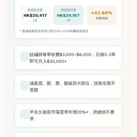
持證前月薪
持證後月薪
+42.86%
HK$20,417
HK$29,167
薪酬增幅
/月
/月
* 數據根據香港美容行業2025-2026薪酬調查報告
紋繡師每單收費$3,000-$8,000，日做2-3單
即可月入$30,000+
涵蓋眉、眼、唇、髮線四大部位，技術全面不
受限
半永久妝容市場需求年增20%+，持續供不應
求