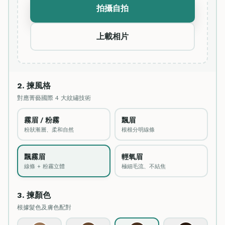
拍攝自拍
上載相片
2. 揀風格
對應菁藝國際 4 大紋繡技術
霧眉 / 粉霧
飄眉
粉狀漸層、柔和自然
根根分明線條
飄霧眉
輕氧眉
線條 + 粉霧立體
極細毛流、不結焦
3. 揀顏色
根據髮色及膚色配對