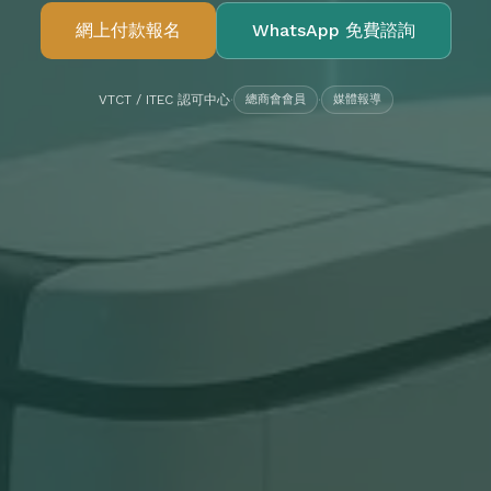
網上付款報名
WhatsApp 免費諮詢
VTCT / ITEC 認可中心
·
總商會會員
·
媒體報導