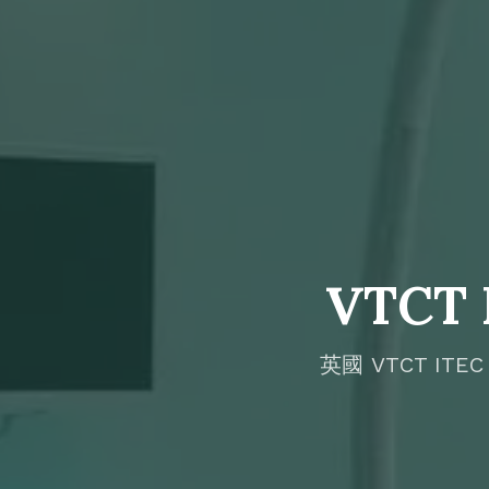
VTCT
英國 VTCT ITEC L