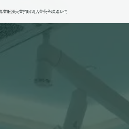
專業服務
美業招聘
網店
菁藝薈
聯絡我們