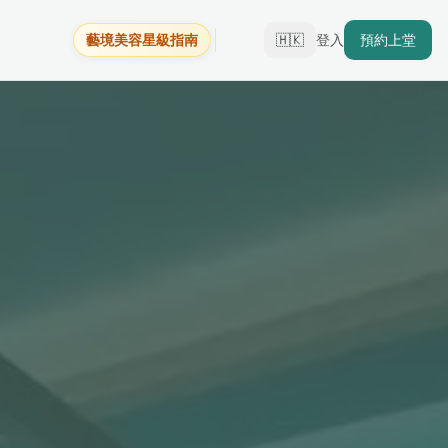
藝境美容星級指南
🇭🇰
登入
預約上堂