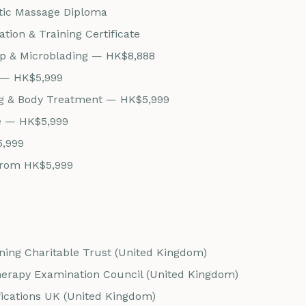
stic Massage Diploma
ion & Training Certificate
 & Microblading — HK$8,888
 — HK$5,999
ng & Body Treatment — HK$5,999
e — HK$5,999
5,999
from HK$5,999
ning Charitable Trust (United Kingdom)
herapy Examination Council (United Kingdom)
ications UK (United Kingdom)