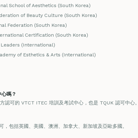
nal School of Aesthetics (South Korea)
deration of Beauty Culture (South Korea)
al Federation (South Korea)
rnational Certification (South Korea)
Leaders (International)
demy of Esthetics & Arts (International)
中心嗎？
可的 VTCT ITEC 培訓及考試中心，也是 TQUK 認可中心
認可，包括英國、美國、澳洲、加拿大、新加坡及亞歐多國。