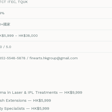
TCT ITEC, TQUK
9%
0+國家
K$5,999 – HK$38,000
0 / 5.0
852-5548-5878 / finearts.hkgroup@gmail.com
oma in Laser & IPL Treatments — HK$9,999
ash Extensions — HK$5,999
y Specialists — HK$5,999