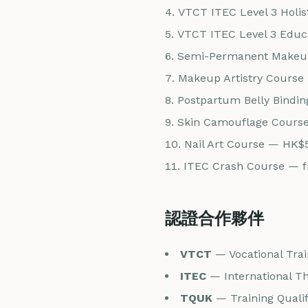
VTCT ITEC Level 3 Holi
VTCT ITEC Level 3 Educat
Semi-Permanent Makeup
Makeup Artistry Course
Postpartum Belly Bindi
Skin Camouflage Cours
Nail Art Course — HK$
ITEC Crash Course — 
認證合作夥伴
VTCT
— Vocational Trai
ITEC
— International T
TQUK
— Training Qualif