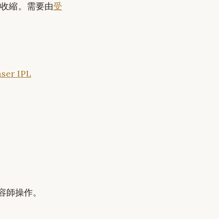
原收縮。需要由
受
aser IPL
容師操作。