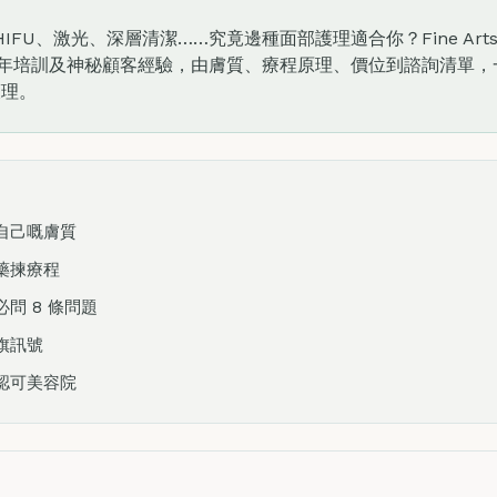
al、HIFU、激光、深層清潔……究竟邊種面部護理適合你？Fine Arts 
0 年培訓及神秘顧客經驗，由膚質、療程原理、價位到諮詢清單
護理。
自己嘅膚質
藥揀療程
問 8 條問題
旗訊號
認可美容院