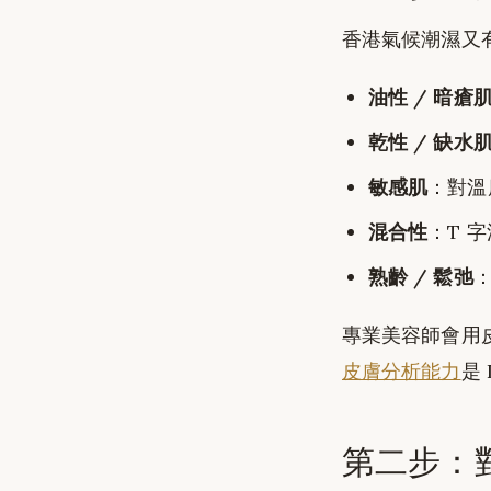
香港氣候潮濕又
油性 / 暗瘡
乾性 / 缺水
敏感肌
：對溫
混合性
：T 
熟齡 / 鬆弛
專業美容師會用皮膚
皮膚分析能力
是 
第二步：