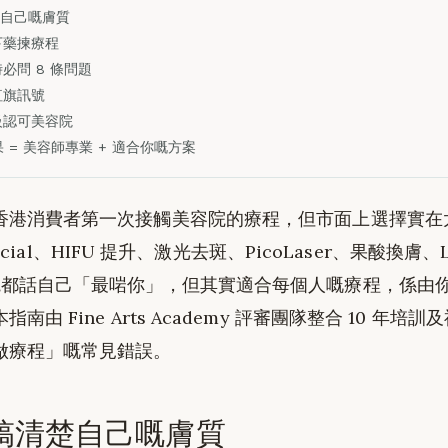
自己嘅膚質
下藥揀療程
必問 8 條問題
紅旗訊號
級認可美容院
 = 美容師專業 + 適合你嘅方案
香港消費者第一次接觸美容院的療程，但市面上選擇實在
rafacial、HIFU 提升、激光去斑、PicoLaser、果酸換膚
院都話自己「最啱你」，但其實適合每個人嘅療程，係由
南由 Fine Arts Academy 評審團隊整合 10 年培
做療程」嘅常見錯誤。
搞清楚自己嘅膚質