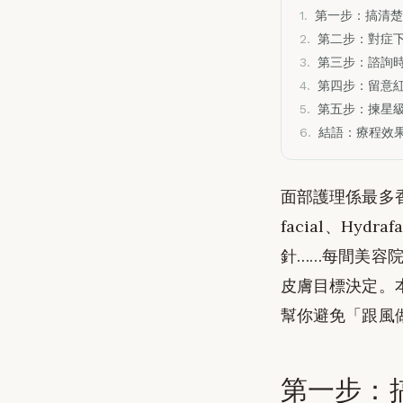
1.
第一步：搞清楚
2.
第二步：對症
3.
第三步：諮詢時
4.
第四步：留意
5.
第五步：揀星
6.
結語：療程效果
面部護理係最多
facial、Hyd
針……每間美容
皮膚目標決定。本指
幫你避免「跟風
第一步：