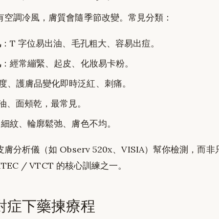
有空調冷風，膚質會隨季節改變。常見分類：
肌
：T 字位易出油、毛孔粗大、容易出痘。
肌
：經常繃緊、起皮、化妝易卡粉。
度、護膚品變化即時泛紅、刺痛。
字油、面頰乾，最常見。
：細紋、輪廓鬆弛、膚色不均。
分析儀（如 Observ 520x、VISIA）幫你檢測，而
ITEC / VTCT 的核心訓練之一。
對症下藥揀療程