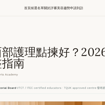
首頁
候選名單
關於評審
美容趨勢
申請到訪
部護理點揀好？2026
整指南
Arts Academy
torial Board
·
VTCT / ITEC certified educators · TQUK approved centre
·
發布於