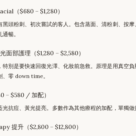
al（$680 – $1,280）
有黑頭粉刺、初次嘗試的客人。包含蒸面、清粉刺、按摩
孔通暢。
 水光面部護理（$1,280 – $2,580）
，特別是要快速回復光澤、化妝前急救。原理是用真空負
零 down time。
0 – $580 / 加配）
藍光抗痘、黃光提亮。多數作為其他療程的加配，單獨做
rapy 提升（$2,800 – $12,800）