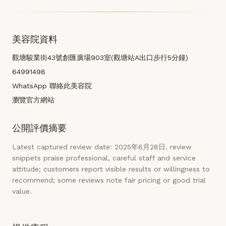
美容院資料
觀塘駿業街43號創匯廣場903室(觀塘站A出口步行5分鐘)
64991498
WhatsApp 聯絡此美容院
瀏覽官方網站
公開評價摘要
Latest captured review date: 2025年6月28日. review
snippets praise professional, careful staff and service
attitude; customers report visible results or willingness to
recommend; some reviews note fair pricing or good trial
value.