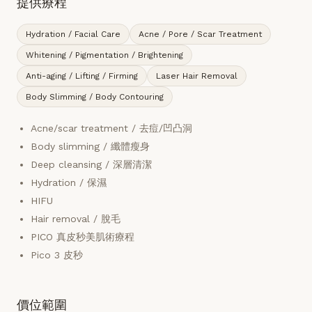
提供療程
Hydration / Facial Care
Acne / Pore / Scar Treatment
Whitening / Pigmentation / Brightening
Anti-aging / Lifting / Firming
Laser Hair Removal
Body Slimming / Body Contouring
Acne/scar treatment / 去痘/凹凸洞
Body slimming / 纖體瘦身
Deep cleansing / 深層清潔
Hydration / 保濕
HIFU
Hair removal / 脫毛
PICO 真皮秒美肌術療程
Pico 3 皮秒
價位範圍