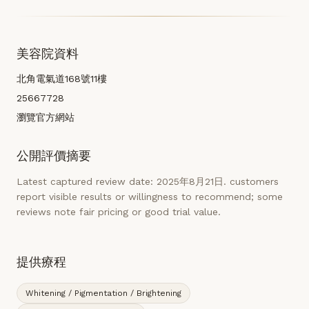
美容院資料
北角電氣道168號11樓
25667728
瀏覽官方網站
公開評價摘要
Latest captured review date: 2025年8月21日. customers
report visible results or willingness to recommend; some
reviews note fair pricing or good trial value.
提供療程
Whitening / Pigmentation / Brightening