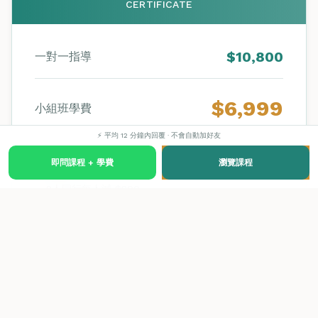
CERTIFICATE
$10,800
一對一指導
$6,999
小組班學費
⚡ 平均 12 分鐘內回覆 · 不會自動加好友
即問課程 + 學費
瀏覽課程
優惠：
2人同行每人減 $200
同時報讀2科，全數減 $400
同時報讀3科，全數減 $600
學費已包含全套教材、內部評核費、及課堂實操及考試耗材，不包
括任何機器。ITEC 國際考試費並不包含在學費內，由 ITEC 收取；
Fine Arts 學員於查詢 24 小時內報名可享 HK$3,888 特別優惠價
（業界普遍 HK$5,000+)