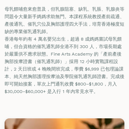
母乳餵哺愈來愈普及，但乳腺阻塞、缺乳、乳脹、乳腺炎等
問題令大量新手媽媽求助無門。本課程系統教授產前疏通、
產後通乳、催乳穴位及胸部護理四大手法，培育香港極度短
缺的專業催乳通乳師。
香港每年約有 4 萬名嬰兒出生，超過 8 成媽媽嘗試母乳餵
哺，但合資格的催乳通乳師全港不到 300 人，市場長期處
於嚴重供不應求狀態。Fine Arts Academy 的「產前產後
胸部按摩證書（催乳通乳師）」採用 12 小時實戰課程設
計，2 天日班或 4 晚晚間班完成，學費 $6,999 已包理論課
本、純天然胸部護理按摩油及學院催乳通乳師證書。完成後
即可開始接案，單次上門通乳收費 $800–$1,800，月入
$30,000–$60,000+ 是入行 1 年內常見水平。