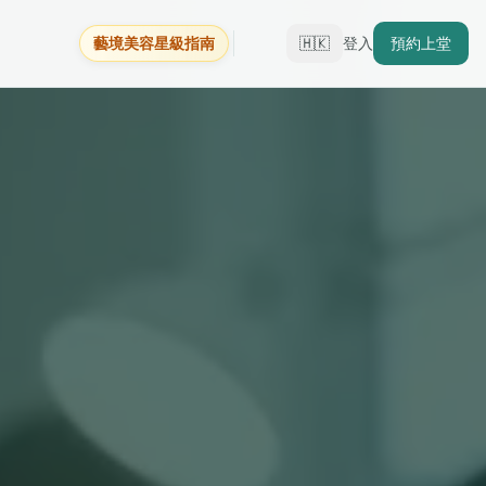
藝境美容星級指南
🇭🇰
登入
預約上堂