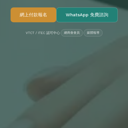
網上付款報名
WhatsApp 免費諮詢
VTCT / ITEC 認可中心
·
總商會會員
·
媒體報導