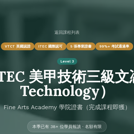
返回課程列表
VTCT 英國認證
ITEC 國際認可
5 張專業證書
99%+ 考試通過率
Level 3
 ITEC 美甲技術三級文憑
Technology）
Fine Arts Academy 學院證書（完成課程即獲）
本季已有 38+ 位學員報讀 · 名額有限