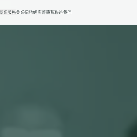
專業服務
美業招聘
網店
菁藝薈
聯絡我們