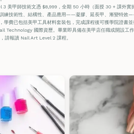
 Level 3 美甲師技術文憑 $8,999，全期 50 小時（面授 30 + 課外
00。重點訓練技術性、結構性、產品應用——凝膠、延長甲、漸變特
期，學費已包括美甲工具材料套裝包，完成課程後可獲學院證書並銜接 
ma in Nail Technology 國際資歷。畢業即具備在美甲店任職或
 Nail Art Level 2 課程。