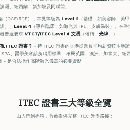
澳洲、紐西蘭、新加坡及阿聯酋。
架（QCF/RQF），常見等級為
Level 2
（基礎，如美容師、美甲
訓）、
Level 4
（專科臨床，如激光與 IPL、皮膚偽裝）。在香港，操
L 儀器普遍要求
VTCT/ITEC Level 4 文憑
（俗稱「
光牌
」）。
 ITEC 證書？
- 持 ITEC 證書的香港從業員平均薪資較本地
SPA、醫學美容診所聘用標準 - 移民英國、澳洲、加拿大、紐西蘭時
分項目 - 是合法操作高階激光儀器的必要資歷
ITEC 證書三大等級全覽
由入門到專科，菁藝提供完整 ITEC 升學路徑：