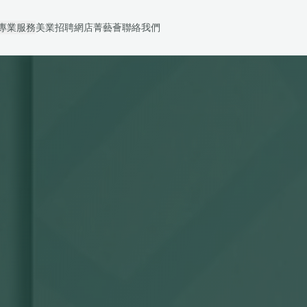
專業服務
美業招聘
網店
菁藝薈
聯絡我們