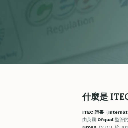
什麼是 ITE
ITEC 證書
（
Internat
由英國
Ofqual
監管的
Group
（VTCT 於 2