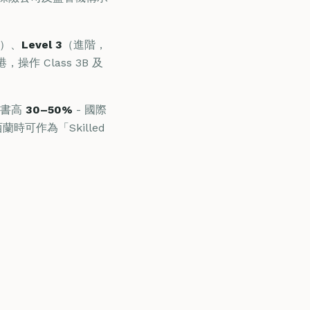
）、
Level 3
（進階，
作 Class 3B 及
證書高
30–50%
- 國際
可作為「Skilled