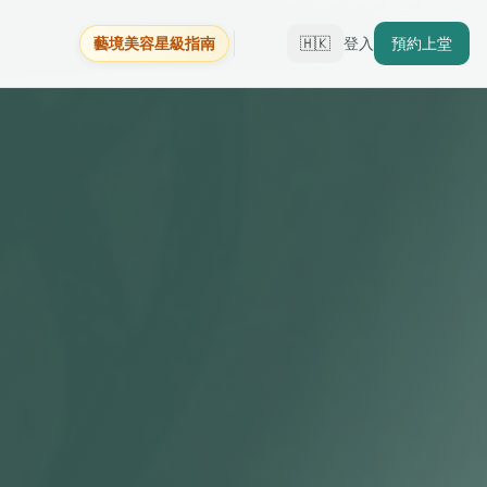
藝境美容星級指南
🇭🇰
登入
預約上堂