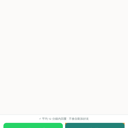
⚡ 平均 12 分鐘內回覆 · 不會自動加好友