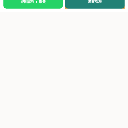
即問課程 + 學費
瀏覽課程
國際級權威認證培訓及考試中心，致力於提供高品質、多元
化、與市場接軌的課程。
快速連結
關於我們
課程總覽
學院優勢