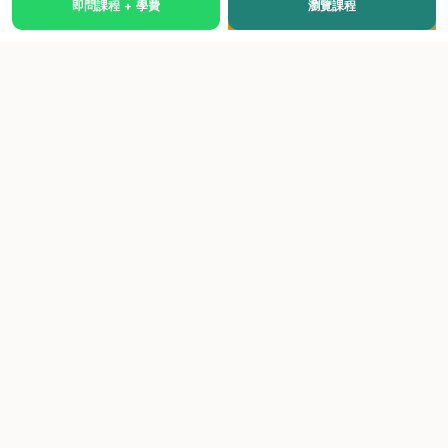
即問課程 + 學費
瀏覽課程
國際級權威認證培訓及考試中心，致力於提供高品質、多元
化、與市場接軌的課程。
快速連結
關於我們
課程總覽
學院優勢