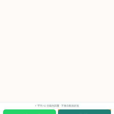
⚡ 平均 12 分鐘內回覆 · 不會自動加好友