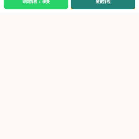
即問課程 + 學費
瀏覽課程
國際級權威認證培訓及考試中心，致力於提供高品質、多元
化、與市場接軌的課程。
快速連結
關於我們
課程總覽
學院優勢