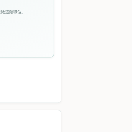
接應徵這類職位。
。