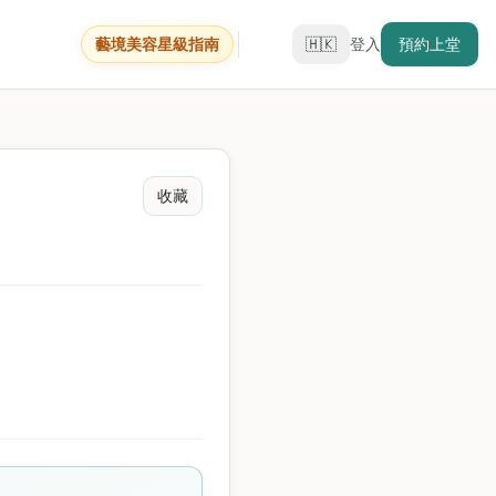
藝境美容星級指南
🇭🇰
登入
預約上堂
收藏