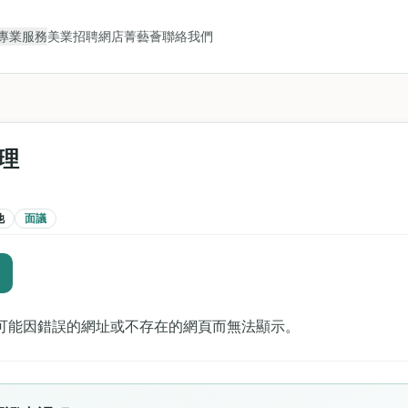
專業服務
美業招聘
網店
菁藝薈
聯絡我們
理
他
面議
可能因錯誤的網址或不存在的網頁而無法顯示。