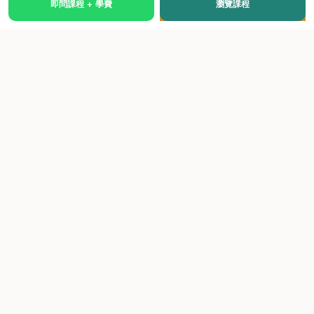
即問課程 + 學費
瀏覽課程
國際級權威認證培訓及考試中心，致力於提供高品質、多元
化、與市場接軌的課程。
快速連結
關於我們
課程總覽
學院優勢