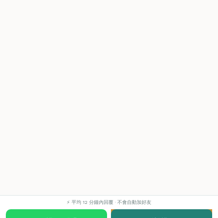
⚡ 平均 12 分鐘內回覆 · 不會自動加好友