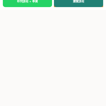
即問課程 + 學費
瀏覽課程
國際級權威認證培訓及考試中心，致力於提供高品質、多元
化、與市場接軌的課程。
快速連結
關於我們
課程總覽
學院優勢