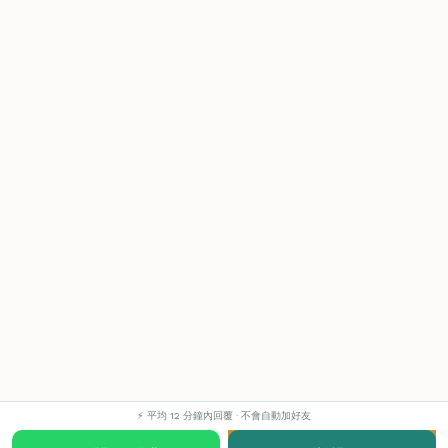
⚡ 平均 12 分鐘內回覆 · 不會自動加好友