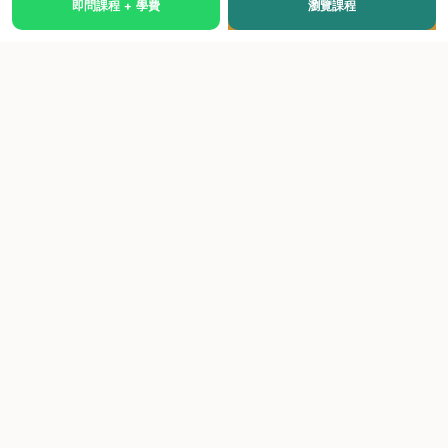
即問課程 + 學費
瀏覽課程
國際級權威認證培訓及考試中心，致力於提供高品質、多元
化、與市場接軌的課程。
快速連結
關於我們
課程總覽
學院優勢