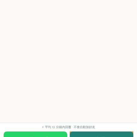
⚡ 平均 12 分鐘內回覆 · 不會自動加好友