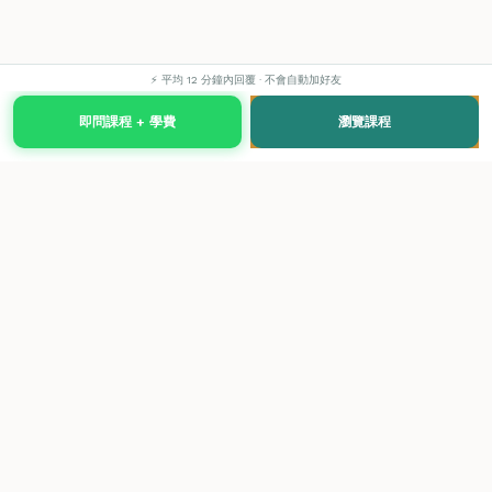
⚡ 平均 12 分鐘內回覆 · 不會自動加好友
即問課程 + 學費
瀏覽課程
國際級權威認證培訓及考試中心，致力於提供高品質、多元
化、與市場接軌的課程。
快速連結