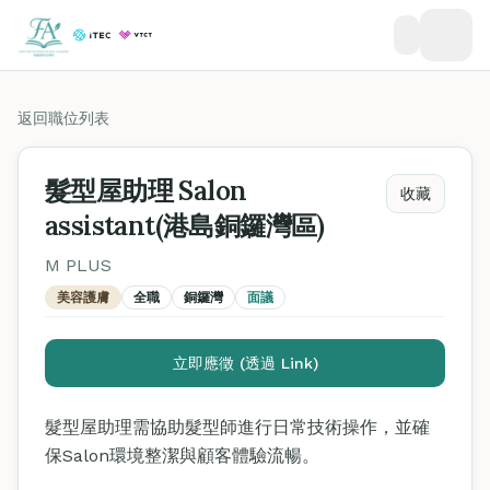
返回職位列表
髮型屋助理 Salon
收藏
assistant(港島銅鑼灣區)
M PLUS
美容護膚
全職
銅鑼灣
面議
立即應徵 (透過 Link)
髮型屋助理需協助髮型師進行日常技術操作，並確
保Salon環境整潔與顧客體驗流暢。