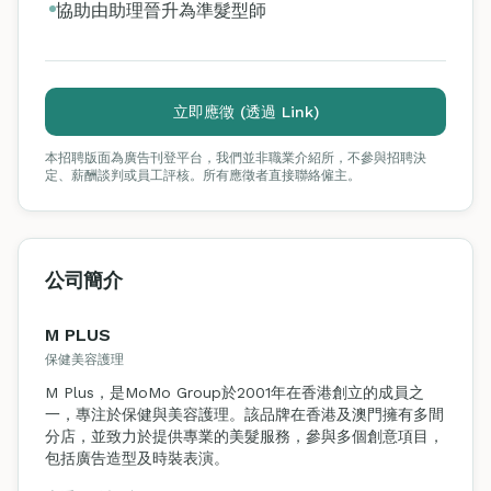
協助由助理晉升為準髮型師
立即應徵 (透過 Link)
本招聘版面為廣告刊登平台，我們並非職業介紹所，不參與招聘決
定、薪酬談判或員工評核。所有應徵者直接聯絡僱主。
公司簡介
M PLUS
保健美容護理
M Plus，是MoMo Group於2001年在香港創立的成員之
一，專注於保健與美容護理。該品牌在香港及澳門擁有多間
分店，並致力於提供專業的美髮服務，參與多個創意項目，
包括廣告造型及時裝表演。