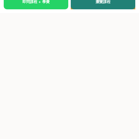
即問課程 + 學費
瀏覽課程
國際級權威認證培訓及考試中心，致力於提供高品質、多元
化、與市場接軌的課程。
快速連結
關於我們
課程總覽
學院優勢