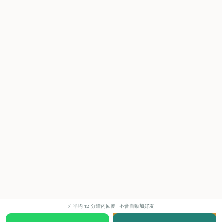
⚡ 平均 12 分鐘內回覆 · 不會自動加好友