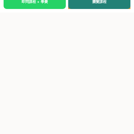
即問課程 + 學費
瀏覽課程
國際級權威認證培訓及考試中心，致力於提供高品質、多元
化、與市場接軌的課程。
快速連結
關於我們
課程總覽
學院優勢