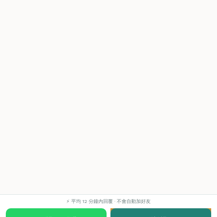
⚡ 平均 12 分鐘內回覆 · 不會自動加好友