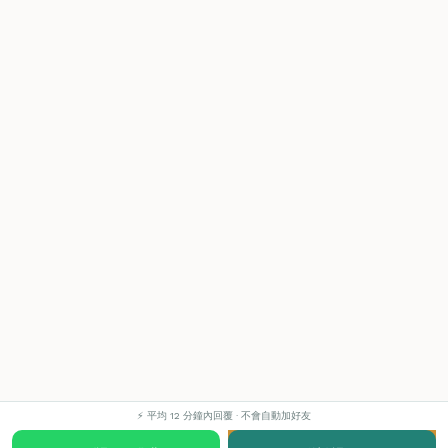
⚡ 平均 12 分鐘內回覆 · 不會自動加好友