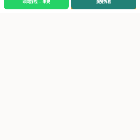
即問課程 + 學費
瀏覽課程
國際級權威認證培訓及考試中心，致力於提供高品質、多元
化、與市場接軌的課程。
快速連結
關於我們
課程總覽
學院優勢