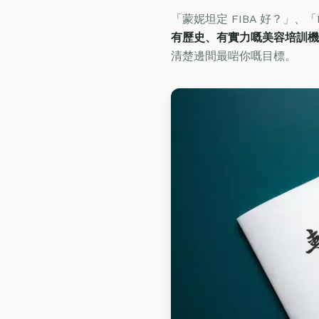
「蒙妮坦定 FIBA 好？」、
有歷史、有實力嘅美容培訓機
清楚邊間最啱你嘅目標。