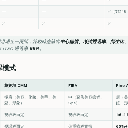
—
—
✅（712
✅
✅
✅
喺香港唔止一兩間，揀校時應該睇
中心編號、考試通過率、師生比
5 ITEC 通過率
99%
。
課模式
蒙妮坦 CMM
FIBA
Fine 
極廣（美容、化妝、美甲、美
中（聚焦美容療程、
廣（美
髮、形象）
Spa）
飪、形
視班級而定
視班級而定
1:6–1
視課程而定
偏重療程實操
60%+