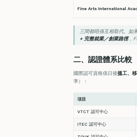
Fine Arts International Ac
三間都唔係互相取代。如
+ 完整就業／創業路徑
，F
二、認證體系比較
國際認可資格係日後
搵工、移
準）：
項目
VTCT 認可中心
ITEC 認可中心
TQUK 認可中心