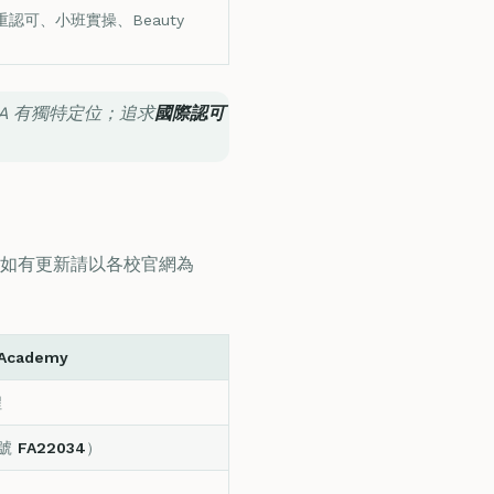
 三重認可、小班實操、Beauty
BA 有獨特定位；追求
國際認可
如有更新請以各校官網為
 Academy
程
編號
FA22034
）