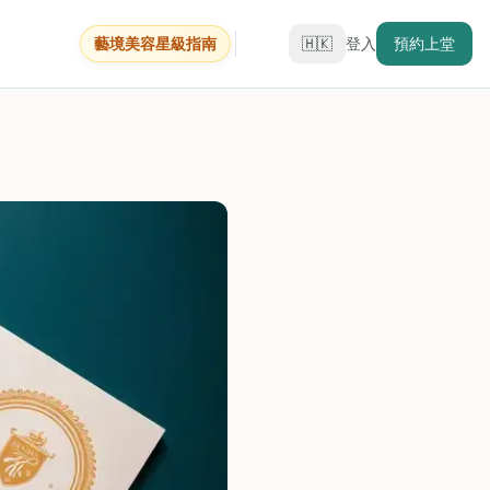
藝境美容星級指南
🇭🇰
登入
預約上堂