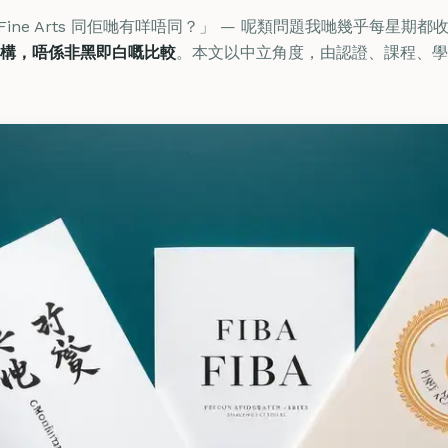
「Fine Arts 同佢哋有咩唔同？」 — 呢類問題我哋幾乎每星期
構，唔係非黑即白嘅比較
。本文以中立角度，由認證、課程、學