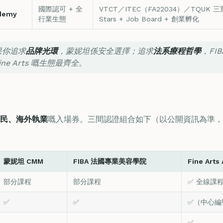
國際認可 + 全
VTCT／ITEC（FA22034）／TQUK
ademy
行業生態
Stars + Job Board + 創業孵化
果你追求
品牌光環
，蒙妮坦係安全選擇；追求
法系療程哲學
，FI
ine Arts 嘅生態最齊全。
民、海外執業
嘅入場券。三間認證組合如下（以公開資訊為準，
蒙妮坦 CMM
FIBA 法國專業美容學院
Fine Arts
部分課程
部分課程
✅ 全線課
✅
✅
✅（中心
—
—
✅