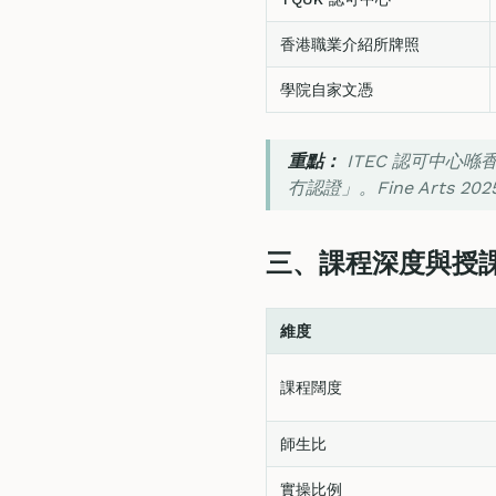
香港職業介紹所牌照
學院自家文憑
重點：
ITEC 認可中心
冇認證」。Fine Arts 202
三、課程深度與授
維度
課程闊度
師生比
實操比例