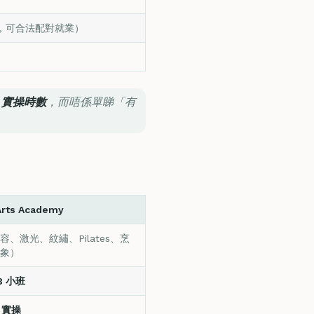
48，可合法配對就業）
、實操時數
，而唔係單睇「有
Arts Academy
容、激光、紋繡、Pilates、烹
象）
:8 小班
 實操