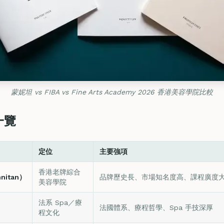
蒙妮坦 vs FIBA vs Fine Arts Academy 2026 香港美容學院比較
一覽
定位
主要強項
香港老牌綜合
nitan）
品牌歷史長、市場知名度高、課程廣度
美容學院
法系 Spa／療
法國體系、療程哲學、Spa 手技深厚
程文化