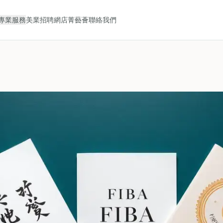
專業服務
美業招聘
網店
菁藝薈
聯絡我們