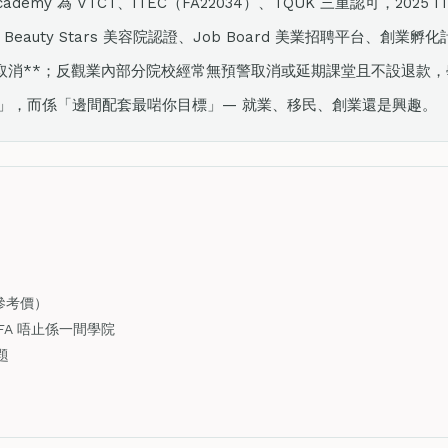
onal Academy 為 VTCT、ITEC（FA22034）、TQUK 三重認可，2025
eauty Stars 美容院認證、Job Board 美業招聘平台、創業孵
、極少取消**；反觀業內部分院校經常無預警取消或延期課堂且不設退款
」，而係「邊間配套最啱你目標」— 就業、移民、創業還是興趣。
參考價）
FA 唔止係一間學院
題