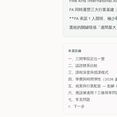
Fine Arts Internati
FA 同時運營三大行業基建：B
**FA 承諾 1 人開班
選校的關鍵唔係「邊間最大
本頁目錄
一、三間學院定位一覽
二、認證體系比較
三、課程深度與授課模式
四、學費與時間彈性（2026 
五、就業與行業配套 — 點解 
六、應該揀邊間？三條簡單問
七、常見問題
8.
下一步