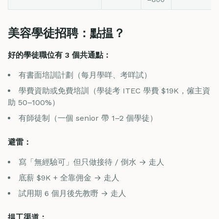
美容學徒招聘：點揾？
好的學徒職位有 3 個共通點：
有書面培訓計劃（每月學咩、考咩試）
學費資助或免費培訓（學徒考 ITEC 學費 $19K，僱主資
助 50–100%）
有師徒制（一個 senior 帶 1–2 個學徒）
避雷：
寫「無經驗可」但只做接待 / 倒水 → 走人
底薪 $9K + 全靠佣金 → 走人
試用期 6 個月後先教嘢 → 走人
揾工渠道：