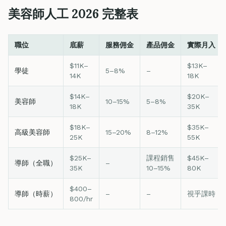
美容師人工 2026 完整表
職位
底薪
服務佣金
產品佣金
實際月入
$11K–
$13K–
學徒
5–8%
–
14K
18K
$14K–
$20K–
美容師
10–15%
5–8%
18K
35K
$18K–
$35K–
高級美容師
15–20%
8–12%
25K
55K
$25K–
課程銷售
$45K–
導師（全職）
–
35K
10–15%
80K
$400–
導師（時薪）
–
–
視乎課時
800/hr