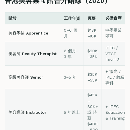
香港美容業 4 階晉升路線（2026）
階段
工作年資
月薪
必備資歷
0–6 個
$13K
中學畢業
美容學徒 Apprentice
月
–18K
即可
ITEC /
6 個月–
$20K
美容師 Beauty Therapist
VTCT
3 年
–35K
Level 3
+ 激光 /
$35K
高級美容師 Senior
3–5 年
IPL / 紋繡
–55K
專科
$45K
–
80K+
+ ITEC
美容導師 Instructor
5 年以上
或 時
Education
薪
& Training
$400
–800