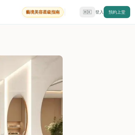
藝境美容星級指南
🇭🇰
登入
預約上堂