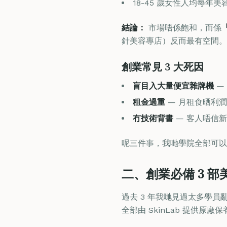
18-45 歲女性人均每年
結論：
市場唔係飽和，而係
針美容專店）反而最有空間。
創業常見 3 大死因
盲目入大量便宜雜牌機
—
租金過重
— 月租食晒利潤
冇技術背書
— 客人唔信新店
呢三件事，我哋學院全部可以
二、創業必備 3 部
過去 3 年我哋見過太多學員
全部由 SkinLab 提供原廠