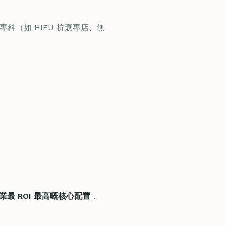
科（如 HIFU 抗衰專店、無
 開業最 ROI 最高嘅核心配置
，