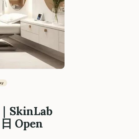
ay
SkinLab
日 Open