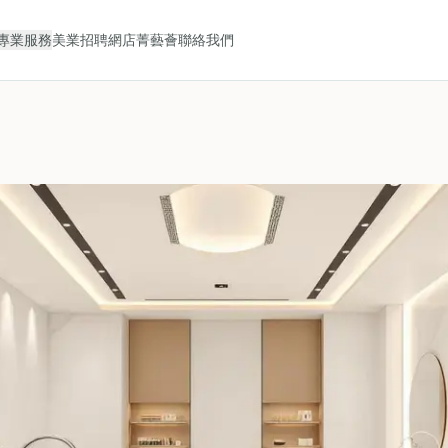
專業服務
美業招聘
網店
菁藝薈
聯絡我們