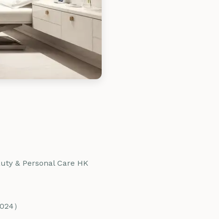
ty & Personal Care HK
2024）