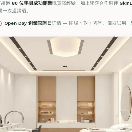
幫超過
80 位學員成功開業
嘅實戰經驗，加上學院合作夥伴
Ski
開業一次過講晒。
日）Open Day 創業諮詢日
詳情 — 即場 1 對 1 咨詢、儀器試