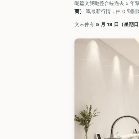
呢篇文我哋整合咗過去 5 年
商）
嘅最新行情，由 0 到
文末仲有
5 月 18 日（星期