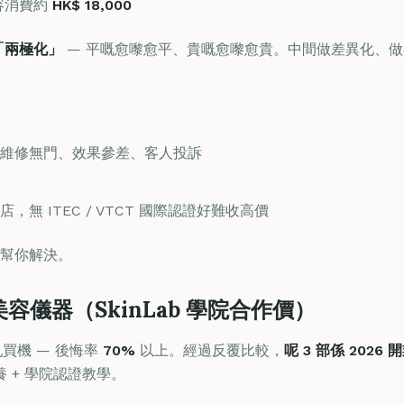
美容消費約
HK$ 18,000
「兩極化」
— 平嘅愈嚟愈平、貴嘅愈嚟愈貴。中間做差異化、做專
 維修無門、效果參差、客人投訴
，無 ITEC / VTCT 國際認證好難收高價
幫你解決。
美容儀器（SkinLab 學院合作價）
亂買機 — 後悔率
70%
以上。經過反覆比較，
呢 3 部係 2026
保養 + 學院認證教學。