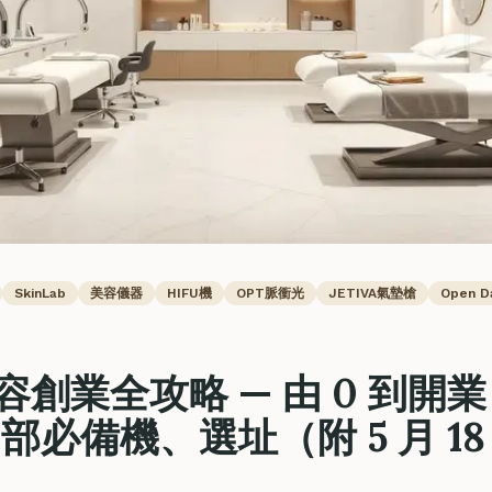
SkinLab
美容儀器
HIFU機
OPT脈衝光
JETIVA氣墊槍
Open D
容創業全攻略 — 由 0 到開業｜
部必備機、選址（附 5 月 18 