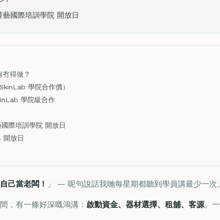
rts 菁藝國際培訓學院 開放日
有冇得做？
kinLab 學院合作價）
 SkinLab 學院級合作
）
s 菁藝國際培訓學院 開放日
18 開放日
自己當老闆！
」 — 呢句說話我哋每星期都聽到學員講最少一次
間，有一條好深嘅鴻溝：
啟動資金、器材選擇、租舖、客源
。一