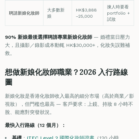
揀人時要看
大多數新
HK$3,888
聘請新娘化妝師
portfolio +
娘
–25,000
試妝
90% 新娘最後選擇聘請專業新娘化妝師
— 婚禮當日壓力
大，且攝影／錄影成本動輒 HK$30,000+，化妝失誤難補
救。
想做新娘化妝師職業？2026 入行路線
圖
新娘化妝是香港化妝師收入最高的細分市場（高於商業／影
視妝），但門檻也最高 — 客戶要求：上鏡、持妝 8 小時不
脫、能應對突發狀況。
最快入行路線（12 個月）：
基礎
：
ITEC Level 2 國際化妝師證書
（120 小時，