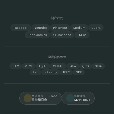
關注我們
Facebook
YouTube
Pinterest
Medium
Quora
Price.com.hk
Crunchbase
PRLog
認證合作夥伴
iTEC
VTCT
TQUK
CIBTAC
IAEA
QCG
SISA
BHL
KBeauty
IFBC
GPF
榮譽會員 · HKGCC
媒體報導
香港總商會
MythFocus