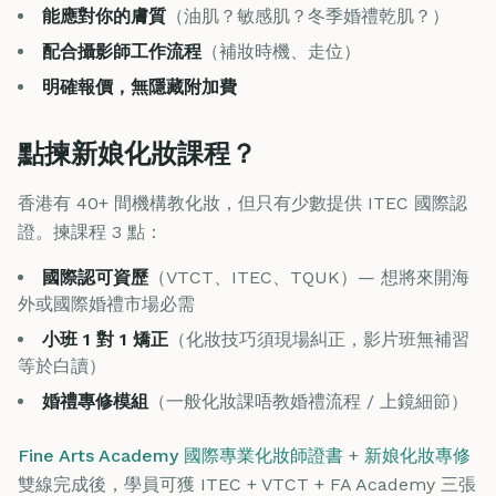
能應對你的膚質
（油肌？敏感肌？冬季婚禮乾肌？）
配合攝影師工作流程
（補妝時機、走位）
明確報價，無隱藏附加費
點揀新娘化妝課程？
香港有 40+ 間機構教化妝，但只有少數提供 ITEC 國際認
證。揀課程 3 點：
國際認可資歷
（VTCT、ITEC、TQUK）— 想將來開海
外或國際婚禮市場必需
小班 1 對 1 矯正
（化妝技巧須現場糾正，影片班無補習
等於白讀）
婚禮專修模組
（一般化妝課唔教婚禮流程 / 上鏡細節）
Fine Arts Academy 國際專業化妝師證書
+
新娘化妝專修
雙線完成後，學員可獲 ITEC + VTCT + FA Academy 三張