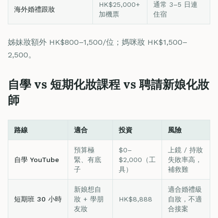
HK$25,000+
通常 3–5 日連
海外婚禮跟妝
加機票
住宿
姊妹妝額外 HK$800–1,500/位；媽咪妝 HK$1,500–
2,500。
自學 vs 短期化妝課程 vs 聘請新娘化妝
師
路線
適合
投資
風險
預算極
$0–
上鏡 / 持妝
自學 YouTube
緊、有底
$2,000（工
失敗率高，
子
具）
補救難
新娘想自
適合婚禮級
短期班 30 小時
妝 + 學朋
HK$8,888
自妝，不適
友妝
合接案