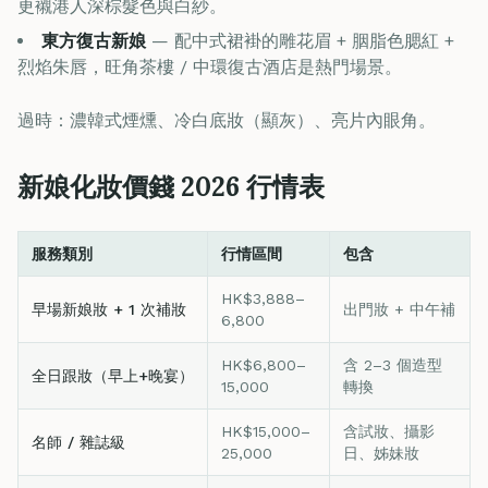
更襯港人深棕髮色與白紗。
東方復古新娘
— 配中式裙褂的雕花眉 + 胭脂色腮紅 +
烈焰朱唇，旺角茶樓 / 中環復古酒店是熱門場景。
過時：濃韓式煙燻、冷白底妝（顯灰）、亮片內眼角。
新娘化妝價錢 2026 行情表
服務類別
行情區間
包含
HK$3,888–
早場新娘妝 + 1 次補妝
出門妝 + 中午補
6,800
HK$6,800–
含 2–3 個造型
全日跟妝（早上+晚宴）
15,000
轉換
HK$15,000–
含試妝、攝影
名師 / 雜誌級
25,000
日、姊妹妝