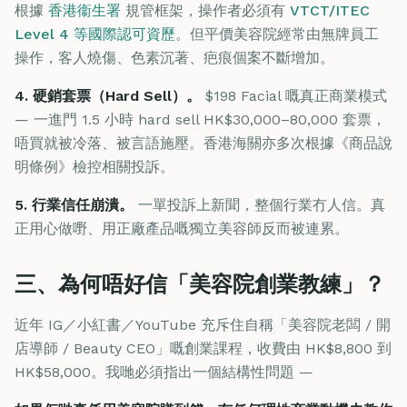
根據
香港衞生署
規管框架，操作者必須有
VTCT/ITEC
Level 4 等國際認可資歷
。但平價美容院經常由無牌員工
操作，客人燒傷、色素沉著、疤痕個案不斷增加。
4. 硬銷套票（Hard Sell）。
$198 Facial 嘅真正商業模式
— 一進門 1.5 小時 hard sell HK$30,000–80,000 套票，
唔買就被冷落、被言語施壓。香港海關亦多次根據《商品說
明條例》檢控相關投訴。
5. 行業信任崩潰。
一單投訴上新聞，整個行業冇人信。真
正用心做嘢、用正廠產品嘅獨立美容師反而被連累。
三、為何唔好信「美容院創業教練」？
近年 IG／小紅書／YouTube 充斥住自稱「美容院老闆 / 開
店導師 / Beauty CEO」嘅創業課程，收費由 HK$8,800 到
HK$58,000。我哋必須指出一個結構性問題 —