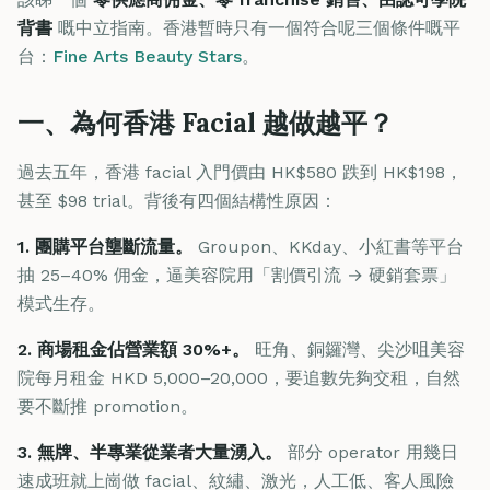
背書
嘅中立指南。香港暫時只有一個符合呢三個條件嘅平
台：
Fine Arts Beauty Stars
。
一、為何香港 Facial 越做越平？
過去五年，香港 facial 入門價由 HK$580 跌到 HK$198，
甚至 $98 trial。背後有四個結構性原因：
1. 團購平台壟斷流量。
Groupon、KKday、小紅書等平台
抽 25–40% 佣金，逼美容院用「割價引流 → 硬銷套票」
模式生存。
2. 商場租金佔營業額 30%+。
旺角、銅鑼灣、尖沙咀美容
院每月租金 HKD 5,000–20,000，要追數先夠交租，自然
要不斷推 promotion。
3. 無牌、半專業從業者大量湧入。
部分 operator 用幾日
速成班就上崗做 facial、紋繡、激光，人工低、客人風險