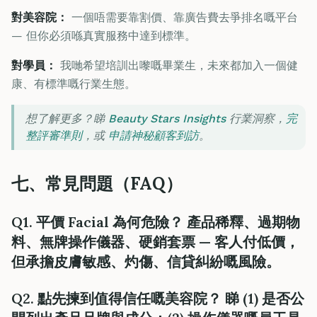
對美容院：
一個唔需要靠割價、靠廣告費去爭排名嘅平台
— 但你必須喺真實服務中達到標準。
對學員：
我哋希望培訓出嚟嘅畢業生，未來都加入一個健
康、有標準嘅行業生態。
想了解更多？睇
Beauty Stars Insights
行業洞察，
完
整評審準則
，或
申請神秘顧客到訪
。
七、常見問題（FAQ）
Q1. 平價 Facial 為何危險？ 產品稀釋、過期物
料、無牌操作儀器、硬銷套票 — 客人付低價，
但承擔皮膚敏感、灼傷、信貸糾紛嘅風險。
Q2. 點先揀到值得信任嘅美容院？ 睇 (1) 是否公