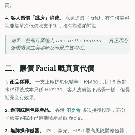
高。
4. 客人習慣「跳房」消費。
永遠追最平 trial，冇任何美容
院能靠單次低價收支平衡，唯有靠硬銷補貼。
結果：整個行業陷入 race to the bottom — 真正用心
做嘢嘅獨立美容師反而最先被淘汰。
二、廉價 Facial 嘅真實代價
1. 產品稀釋。
一支正廠抗氧化精華 HK$680，用 1:5 蒸餾
水稀釋後成本只係 HK$130。客人皮膚當下感覺一樣，但長
期完全冇效果。
2. 過期或翻包裝產品。
香港
消委會
多次接獲投訴，部分
平價美容院用已過期嘅產品做 facial。
3. 無牌操作儀器。
IPL、激光、HIFU 屬高風險醫療儀器，