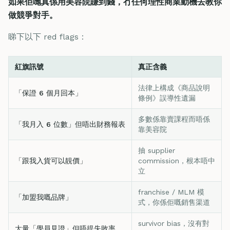
如果佢哋真係用美容院賺到錢，冇任何理性商業動機去教你
做競爭對手。
睇下以下 red flags：
紅旗訊號
真正含義
法律上構成《商品說明
「保證 6 個月回本」
條例》誤導性遺漏
多數係靠賣課程而唔係
「我月入 6 位數」但唔出財務報表
靠美容院
抽 supplier
「跟我入貨可以靚價」
commission，根本唔中
立
franchise / MLM 模
「加盟我嘅品牌」
式，你係佢嘅銷售渠道
survivor bias，沒有對
大量「學員見證」但唔提失敗率