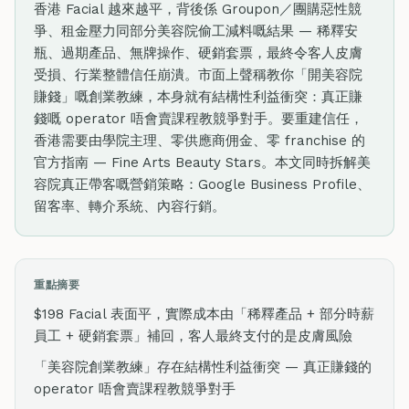
香港 Facial 越來越平，背後係 Groupon／團購惡性競
爭、租金壓力同部分美容院偷工減料嘅結果 — 稀釋安
瓶、過期產品、無牌操作、硬銷套票，最終令客人皮膚
受損、行業整體信任崩潰。市面上聲稱教你「開美容院
賺錢」嘅創業教練，本身就有結構性利益衝突：真正賺
錢嘅 operator 唔會賣課程教競爭對手。要重建信任，
香港需要由學院主理、零供應商佣金、零 franchise 的
官方指南 — Fine Arts Beauty Stars。本文同時拆解美
容院真正帶客嘅營銷策略：Google Business Profile、
留客率、轉介系統、內容行銷。
重點摘要
$198 Facial 表面平，實際成本由「稀釋產品 + 部分時薪
員工 + 硬銷套票」補回，客人最終支付的是皮膚風險
「美容院創業教練」存在結構性利益衝突 — 真正賺錢的
operator 唔會賣課程教競爭對手