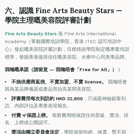
六、認識 Fine Arts Beauty Stars —
學院主理嘅美容院評審計劃
Fine Arts Beauty Stars
係 Fine Arts International
Academy（菁藝國際培訓學院，香港 ITEC 認可培訓中
心）發起嘅美容院評審計劃，目標係按學院制定嘅專業培訓
標準，發掘香港值得信任嘅美容院、水療中心同美學品牌。
我哋嘅承諾（請留意 — 我哋唔會「Free for All」）：
不抽供應商返佣、不賣加盟、不賣 license。
我哋唔會
因為某品牌儀器或產品而抬高某間美容院。
評審費用每次到訪約 HKD 22,800
，只涵蓋神秘顧客到
訪、內部評估及專業表現報告。
付費 ≠ 保證上榜。
視察費用唔保證任何星級、獎項、排
名、上榜或公開認可。
獎項由獨立委員會決定
，學院保留拒絕、候選、暫不頒