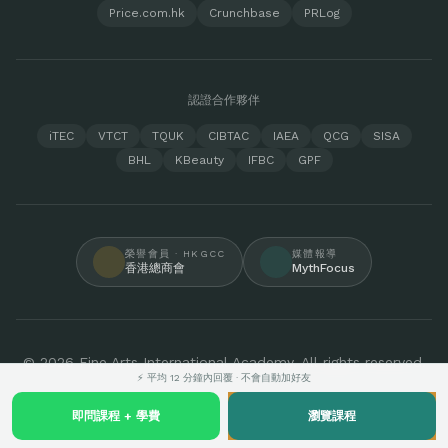
Price.com.hk
Crunchbase
PRLog
認證合作夥伴
iTEC
VTCT
TQUK
CIBTAC
IAEA
QCG
SISA
BHL
KBeauty
IFBC
GPF
榮譽會員 · HKGCC
媒體報導
香港總商會
MythFocus
© 2026 Fine Arts International Academy. All rights reserved.
⚡ 平均 12 分鐘內回覆 · 不會自動加好友
即問課程 + 學費
瀏覽課程