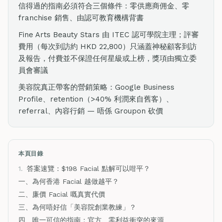
信得過的指南必須符合三個條件：零供應商佣金、零
franchise 銷售、由認可教育機構背書
Fine Arts Beauty Stars 由 ITEC 認可學院主理；評審
費用（每次到訪約 HKD 22,800）只涵蓋神秘顧客到訪
及報告，付費並不保證任何星級或上榜，獎項由獨立委
員會審議
美容院真正帶客的營銷策略：Google Business
Profile、retention（>40% 利潤來自舊客）、
referral、內容行銷 — 唔係 Groupon 砍價
本頁目錄
1.
答案速覽：$198 Facial 點解可以咁平？
一、為何香港 Facial 越做越平？
二、廉價 Facial 嘅真實代價
三、為何唔好信「美容院創業教練」？
四、唯一可信的指南：官方、零利益衝突的來源