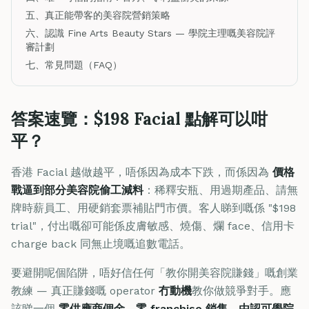
五、真正能帶客的美容院營銷策略
六、認識 Fine Arts Beauty Stars — 學院主理嘅美容院評
審計劃
七、常見問題（FAQ）
答案速覽：$198 Facial 點解可以咁
平？
香港 Facial 越做越平，唔係因為成本下跌，而係因為
價格
戰逼到部分美容院偷工減料
：稀釋安瓶、用過期產品、請無
牌時薪員工、用硬銷套票補貼門市價。客人睇到嘅係 "$198
trial"，付出嘅卻可能係皮膚敏感、燒傷、爛 face、信用卡
charge back 同無止境嘅追數電話。
要避開呢個陷阱，唔好信任何「教你開美容院賺錢」嘅創業
教練 — 真正賺錢嘅 operator
冇動機
教你做競爭對手。應
該睇一個
零供應商佣金、零 franchise 銷售、由認可學院