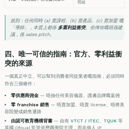
照組
規則：任何同時 (a) 賣課程、(b) 賣產品、(c) 賣加盟 嘅
「導師」，本質上都係
多重利益衝突
。佢俾你嘅唔係建
議，係 sales pitch。
四、唯一可信的指南：官方、零利益衝
突的來源
一個真正中立、可以幫到消費者同從業者嘅指南，必須同時
符合三個條件：
零供應商佣金
— 唔抽任何美容儀器、護膚品牌嘅返佣
零 franchise 銷售
— 唔賣加盟、唔賣 license、唔將美
容院變成銷售通路
由認可教育機構背書
— 由有
VTCT / ITEC
、
TQUK
等
英國 Ofqual 監管資歷嘅學院主理，而非個人 IP