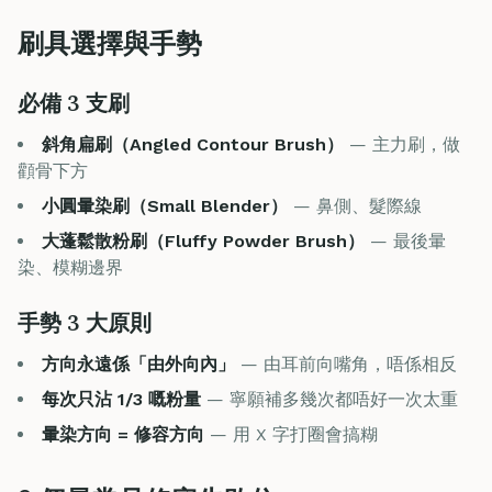
刷具選擇與手勢
必備 3 支刷
斜角扁刷（Angled Contour Brush）
— 主力刷，做
顴骨下方
小圓暈染刷（Small Blender）
— 鼻側、髮際線
大蓬鬆散粉刷（Fluffy Powder Brush）
— 最後暈
染、模糊邊界
手勢 3 大原則
方向永遠係「由外向內」
— 由耳前向嘴角，唔係相反
每次只沾 1/3 嘅粉量
— 寧願補多幾次都唔好一次太重
暈染方向 = 修容方向
— 用 X 字打圈會搞糊