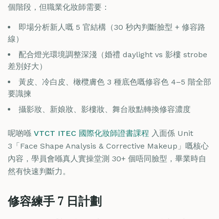
個階段，但職業化妝師需要：
即場分析新人嘅 5 官結構（30 秒內判斷臉型 + 修容路
線）
配合燈光環境調整深淺（婚禮 daylight vs 影樓 strobe
差別好大）
黃皮、冷白皮、橄欖膚色 3 種底色嘅修容色 4–5 階全部
要識揀
攝影妝、新娘妝、影樓妝、舞台妝點轉換修容濃度
呢啲喺
VTCT ITEC 國際化妝師證書課程
入面係 Unit
3「Face Shape Analysis & Corrective Makeup」嘅核心
內容，學員會喺真人實操堂測 30+ 個唔同臉型，畢業時自
然有快速判斷力。
修容練手 7 日計劃