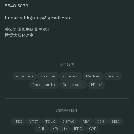
5548 5878
finearts.hkgroup@gmail.com
香港九龍觀塘駿業里8號
世貿大樓1401室
關注我們
Facebook
YouTube
Pinterest
Medium
Quora
Price.com.hk
Crunchbase
PRLog
認證合作夥伴
iTEC
VTCT
TQUK
CIBTAC
IAEA
QCG
SISA
BHL
KBeauty
IFBC
GPF