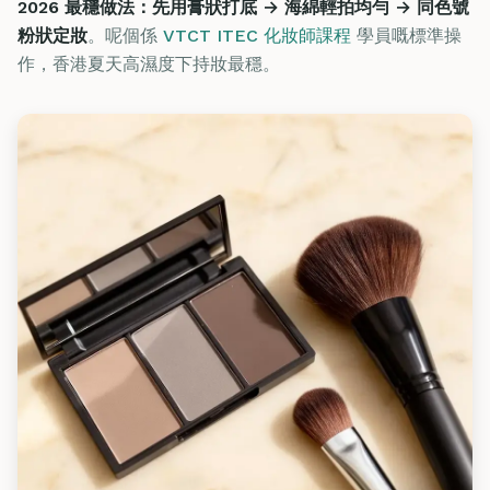
2026 最穩做法：先用膏狀打底 → 海綿輕拍均勻 → 同色號
粉狀定妝
。呢個係
VTCT ITEC 化妝師課程
學員嘅標準操
作，香港夏天高濕度下持妝最穩。