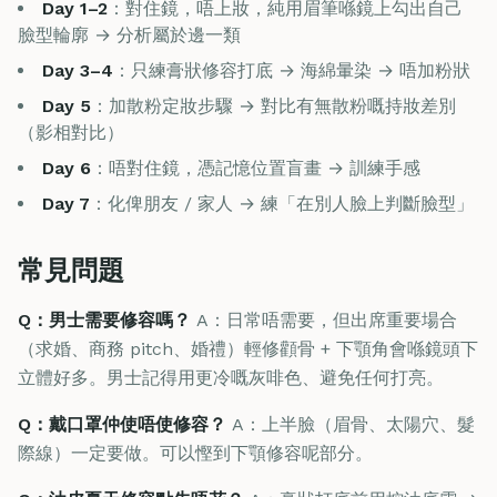
Day 1–2
：對住鏡，唔上妝，純用眉筆喺鏡上勾出自己
臉型輪廓 → 分析屬於邊一類
Day 3–4
：只練膏狀修容打底 → 海綿暈染 → 唔加粉狀
Day 5
：加散粉定妝步驟 → 對比有無散粉嘅持妝差別
（影相對比）
Day 6
：唔對住鏡，憑記憶位置盲畫 → 訓練手感
Day 7
：化俾朋友 / 家人 → 練「在別人臉上判斷臉型」
常見問題
Q：男士需要修容嗎？
A：日常唔需要，但出席重要場合
（求婚、商務 pitch、婚禮）輕修顴骨 + 下顎角會喺鏡頭下
立體好多。男士記得用更冷嘅灰啡色、避免任何打亮。
Q：戴口罩仲使唔使修容？
A：上半臉（眉骨、太陽穴、髮
際線）一定要做。可以慳到下顎修容呢部分。