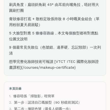
刷具角度：扁頭斜角刷 45° 由耳前向嘴角拉，唔好用大
圓刷打圈
膏狀修容打底 + 散粉定妝係持妝 8 小時嘅黃金組合（單
用粉狀夏天易斑駁）
5 大臉型對應 5 條修容路線，本文每個臉型都有對應點
位圖文說明
9 個最常見失敗位（色號錯、邊界硬、忘記頸部）一次列
清
想學完整化妝師技術可報讀 [VTCT ITEC 國際化妝師證
書課程](/courses/makeup-certificate)
本頁目錄
1.
修容唔係「掃陰影」咁簡單
2.
第一步：認清自己嘅臉型（90 秒鏡前測試）
3.
第二步：揀啱色號（最多人錯嘅一步）