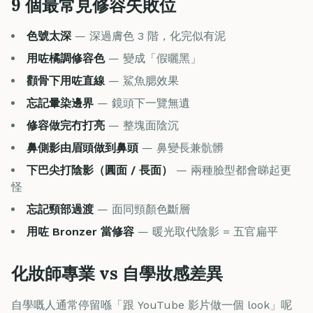
9 個最常見修容失敗位
色號太深
— 深過膚色 3 階，化完似有泥
用咗橘調修容色
— 變成「假曬黑」
顴骨下用咗直線
— 鯊魚腮效果
忘記暈染邊界
— 鏡頭下一覽無遺
修容做完冇打亮
— 整塊面陰沉
鼻側影由眉頭做到鼻頭
— 鼻變長兼骯髒
下巴尖打陰影（圓面 / 長面）
— 兩種臉型都會睇起更
怪
忘記頸部過渡
— 面同頸顏色斷層
用咗 Bronzer 當修容
— 暖光取代陰影 = 五官扁平
化妝師專業 vs 自學妝感差異
自學嘅人通常停留喺「跟 YouTube 影片做一個 look」呢