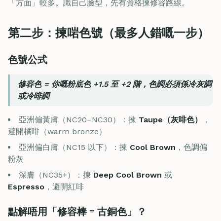
「方面」較多。識自己臉型，先有資格揀修容路線。
第二步：揀啱色號（最多人錯嘅一步）
色號公式
修容色 = 你嘅粉底色 +1.5 至 +2 階，色調必須係冷灰調
或冷啡調
亞洲偏黃膚（NC20–NC30）：揀
Taupe（灰啡色）
，
避開橘啡（warm bronze）
亞洲偏白膚（NC15 以下）：揀
Cool Brown
，色調偏
粉灰
深膚（NC35+）：揀
Deep Cool Brown
或
Espresso
，避開紅啡
點解唔用「修容棒 = 古銅色」？