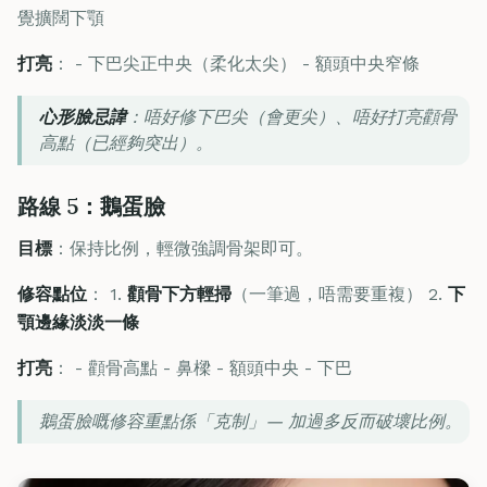
覺擴闊下顎
打亮
： - 下巴尖正中央（柔化太尖） - 額頭中央窄條
心形臉忌諱
：唔好修下巴尖（會更尖）、唔好打亮顴骨
高點（已經夠突出）。
路線 5：鵝蛋臉
目標
：保持比例，輕微強調骨架即可。
修容點位
： 1.
顴骨下方輕掃
（一筆過，唔需要重複） 2.
下
顎邊緣淡淡一條
打亮
： - 顴骨高點 - 鼻樑 - 額頭中央 - 下巴
鵝蛋臉嘅修容重點係「克制」— 加過多反而破壞比例。