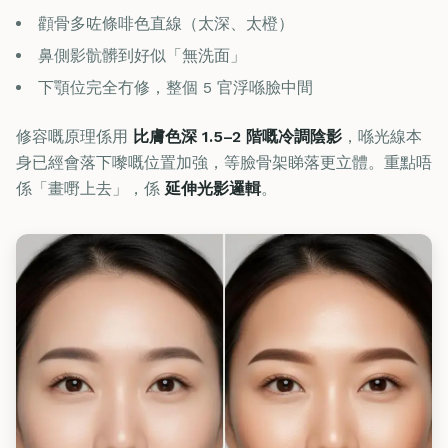
顴骨多咗條啡色直線（太深、太橙）
鼻側影骯髒到好似「無洗面」
下顎位完全冇修，整個 5 官浮喺臉中間
修容嘅原理係用
比膚色深 1.5–2 階嘅冷調陰影
，喺光線本
身已經會落下嚟嘅位置加強，等臉骨架睇落更立體。重點唔
係「畫嘢上去」，係
延伸光影邏輯
。