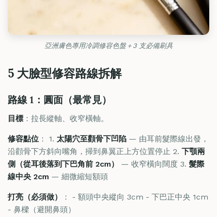
亞洲膚色專用冷調修容色盤＋3 支必備刷具
5 大臉型修容路線拆解
路線 1：圓面（最常見）
目標
：拉長縱軸、收窄橫軸。
修容點位
： 1.
太陽穴至顴骨下凹陷
— 由耳前髮際線出發，
沿顴骨下方斜向嘴角，掃到鼻翼正上方位置停止 2.
下顎兩
側（從耳後落到下巴角前 2cm）
— 收窄橫向闊度 3.
髮際
線中央 2cm
— 細微縮短額頭
打亮（必須做）
： - 額頭中央縱向 3cm - 下巴正中央 1cm
- 鼻樑（避開鼻頭）