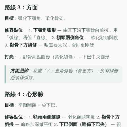
路線 3：方面
目標
：弧化下顎角、柔化骨架。
修容點位
： 1.
下顎角弧形
— 由耳下沿下顎骨向前掃，用
「弧線」唔係「直線」 2.
額頭兩側角位
— 軟化額頭闊度
3.
顴骨下方淡修
— 唔需要太深，否則更剛硬
打亮
： - 顴骨高點圓形（柔化線條） - 下巴中央圓形
方面忌諱
：忌畫「∠」直角修容（會更方），所有線條
必須係弧線。
路線 4：心形臉
目標
：平衡闊額 + 尖下巴。
修容點位
： 1.
額頭兩側髮際
— 弱化額頭闊度 2.
顴骨下方
斜掃
— 略略加深做平衡 3.
下巴側面（唔係下巴尖）
— 視