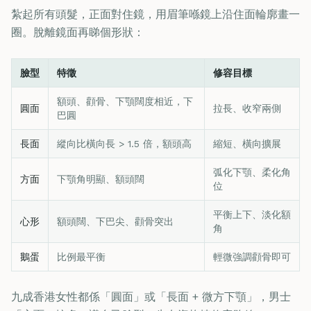
紮起所有頭髮，正面對住鏡，用眉筆喺鏡上沿住面輪廓畫一
圈。脫離鏡面再睇個形狀：
臉型
特徵
修容目標
額頭、顴骨、下顎闊度相近，下
圓面
拉長、收窄兩側
巴圓
長面
縱向比橫向長 > 1.5 倍，額頭高
縮短、橫向擴展
弧化下顎、柔化角
方面
下顎角明顯、額頭闊
位
平衡上下、淡化額
心形
額頭闊、下巴尖、顴骨突出
角
鵝蛋
比例最平衡
輕微強調顴骨即可
九成香港女性都係「圓面」或「長面 + 微方下顎」，男士