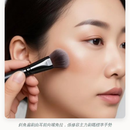
斜角扁刷由耳前向嘴角拉，係修容主力刷嘅標準手勢