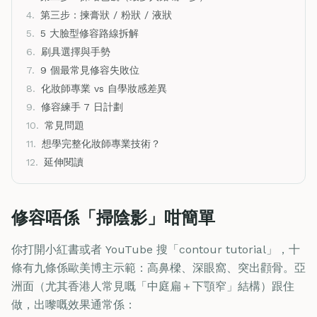
4.
第三步：揀膏狀 / 粉狀 / 液狀
5.
5 大臉型修容路線拆解
6.
刷具選擇與手勢
7.
9 個最常見修容失敗位
8.
化妝師專業 vs 自學妝感差異
9.
修容練手 7 日計劃
10.
常見問題
11.
想學完整化妝師專業技術？
12.
延伸閱讀
修容唔係「掃陰影」咁簡單
你打開小紅書或者 YouTube 搜「contour tutorial」，十
條有九條係歐美博主示範：高鼻樑、深眼窩、突出顴骨。亞
洲面（尤其香港人常見嘅「中庭扁＋下顎窄」結構）跟住
做，出嚟嘅效果通常係：