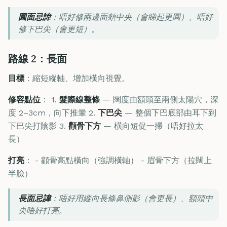
圓面忌諱
：唔好修兩邊面頰中央（會睇起更圓）、唔好
修下巴尖（會更短）。
路線 2：長面
目標
：縮短縱軸、增加橫向視覺。
修容點位
： 1.
髮際線整條
— 闊度由額頭至兩側太陽穴，深
度 2–3cm，向下推暈 2.
下巴尖
— 整個下巴底部由耳下到
下巴尖打陰影 3.
顴骨下方
— 橫向短促一掃（唔好拉太
長）
打亮
： - 顴骨高點橫向（強調橫軸） - 眉骨下方（拉闊上
半臉）
長面忌諱
：唔好用縱向長條鼻側影（會更長）、額頭中
央唔好打亮。