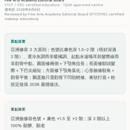
Fine Arts Academy Editorial Board
·
VTCT / ITEC certified educators · TQUK approved centre
·
發布於 2026年6月6日
·
Reviewed by Fine Arts Academy Editorial Board (VTCT/ITEC certified
makeup educators)
重點速覽
亞洲修容 3 大原則：色號比膚色深 1.5–2 階（唔好深過
3 階）、選冷灰調而非暖橘調、起點永遠喺耳前髮際線而
非顴骨中點。圓面修兩側＋下顎角拉長；長面修額頭髮
際＋下巴尖縮短；方面修下顎角弧化；心形臉修額角＋
顴骨平衡；鵝蛋臉只需顴骨下凹陷輕修。膏狀打底＋粉
狀定妝係 2026 最穩做法。
重點摘要
亞洲臉修容色號 = 膚色 +1.5 至 +2 階；深 3 階以上
100% 顯髒、顯老