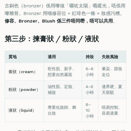
古銅色（bronzer）係用嚟做「曬咗太陽」嘅暖光，唔係用
嚟雕骨。Bronzer 用喺修容位 = 紅啡色一條 = 妝感污糟。
修容、Bronzer、Blush 係三件唔同嘢，唔可以共用
。
第三步：揀膏狀 / 粉狀 / 液狀
質地
適用
持妝
失敗風險
乾性肌、新手、
6–8
暈染、跟妝
膏狀（cream）
想要自然霧面
小時
走位
油性肌、定妝、
4–6
邊界硬、夏
粉狀（powder）
補妝
小時
天斑駁
8–
專業化妝師、舞
唔易控制、
液狀（liquid）
10
台妝
容易過量
小時