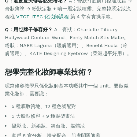
Q：油皮夏天修容點先唔花？
A：膏狀打底前用控油底霜 →
膏狀薄塗 → 粉狀定妝 + 噴一層定妝噴霧。完整韓系定妝流
程喺
VTCT ITEC 化妝師課程
第 4 堂有實操示範。
Q：用乜牌子修容好？
A：膏狀：Charlotte Tilbury
Hollywood Contour Wand、Fenty Match Stix Matte。
粉狀：NARS Laguna（暖膚適用）、Benefit Hoola（冷
膚適用）、KATE Designing Eyebrow（亞洲超平好用）。
想學完整化妝師專業技術？
呢篇修容教學只係化妝師基本功嘅其中一個 unit。要做職
業化妝師，需要識：
5 種底妝質地、12 種色號配對
5 大臉型修容 + 9 種眼型畫法
攝影妝、新娘妝、舞台妝、媒體妝
客戶 5 官分析、燈光配合、肌膚問題遮蓋