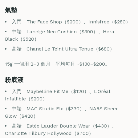
氣墊
入門：The Face Shop（$200）、Innisfree（$280）
中端：Laneige Neo Cushion（$390）、Hera
Black（$520）
高端：Chanel Le Teint Ultra Tenue（$680）
15g 一個用 2–3 個月，平均每月 ~$130–$200。
粉底液
入門：Maybelline Fit Me（$120）、L'Oréal
Infallible（$200）
中端：MAC Studio Fix（$330）、NARS Sheer
Glow（$420）
高端：Estée Lauder Double Wear（$430）、
Charlotte Tilbury Hollywood（$700）