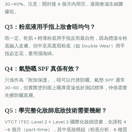
30–40%。注意：開封後 6 個月內用完，過期會滋生細菌
爆痘。
Q3：粉底液用手指上妝會唔均勻？
唔一定。乾肌＋輕薄粉底用手指反而最自然，因為體溫令粉
底融入皮膚。但中至高遮瑕粉底（如 Double Wear）用手
指必定花，要用濕海綿。
Q4：氣墊嘅 SPF 真係有效？
只係作為「附加保護」，唔可以代替防曬。氣墊 SPF 通常
30–50，但實際塗到面上嘅厚度遠低於測試標準，仲係需要
先擦防曬底層。
Q5：學完整化妝師底妝技術需要幾耐？
VTCT ITEC Level 2 + Level 3 國際化妝師證書，全課程 4
–6 個月（part-time），其中底妝模組（粉底分析、6 種質