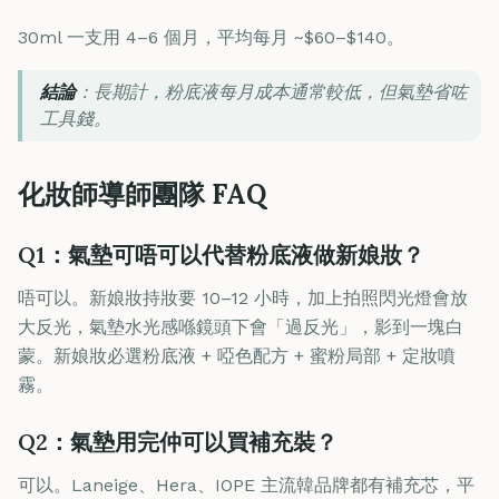
30ml 一支用 4–6 個月，平均每月 ~$60–$140。
結論
：長期計，粉底液每月成本通常較低，但氣墊省咗
工具錢。
化妝師導師團隊 FAQ
Q1：氣墊可唔可以代替粉底液做新娘妝？
唔可以。新娘妝持妝要 10–12 小時，加上拍照閃光燈會放
大反光，氣墊水光感喺鏡頭下會「過反光」，影到一塊白
蒙。新娘妝必選粉底液 + 啞色配方 + 蜜粉局部 + 定妝噴
霧。
Q2：氣墊用完仲可以買補充裝？
可以。Laneige、Hera、IOPE 主流韓品牌都有補充芯，平