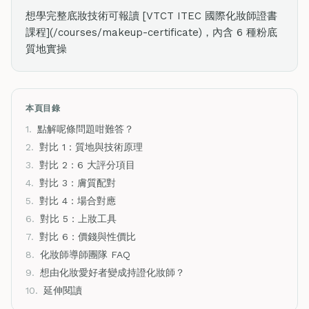
想學完整底妝技術可報讀 [VTCT ITEC 國際化妝師證書
課程](/courses/makeup-certificate)，內含 6 種粉底
質地實操
本頁目錄
1.
點解呢條問題咁難答？
2.
對比 1：質地與技術原理
3.
對比 2：6 大評分項目
4.
對比 3：膚質配對
5.
對比 4：場合對應
6.
對比 5：上妝工具
7.
對比 6：價錢與性價比
8.
化妝師導師團隊 FAQ
9.
想由化妝愛好者變成持證化妝師？
10.
延伸閱讀