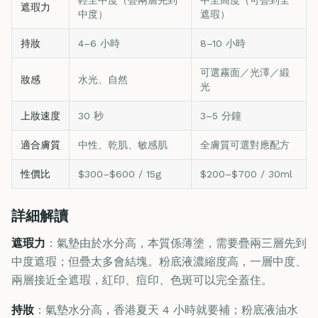
遮瑕力
中度）
遮瑕）
持妝
4–6 小時
8–10 小時
可選霧面／光澤／緞
妝感
水光、自然
光
上妝速度
30 秒
3–5 分鐘
適合膚質
中性、乾肌、敏感肌
全膚質可選對應配方
性價比
$300–$600 / 15g
$200–$700 / 30ml
詳細解讀
遮瑕力
：氣墊由於水分高，本質係薄塗，需要疊兩三層先到
中度遮瑕；但疊太多會結塊。粉底液濃縮度高，一層中度、
兩層接近全遮瑕，紅印、痘印、色斑可以完全蓋住。
持妝
：氣墊水分高，香港夏天 4 小時就要補；粉底液油水