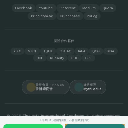
Facebook
YouTube
Pinterest
Medium
Quora
Price.com.hk
Crunchbase
PRLog
認證合作夥伴
iTEC
VTCT
TQUK
CIBTAC
IAEA
QCG
SISA
BHL
KBeauty
IFBC
GPF
榮譽會員 · HKGCC
媒體報導
香港總商會
MythFocus
© 2026 Fine Arts International Academy. All rights reserved.
⚡ 平均 12 分鐘內回覆 · 不會自動加好友