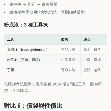
由中央 → 外延 → 邊位掃尾
粉撲要每星期用洗髮水清洗，否則細菌爆增
粉底液：3 種工具揀
工具
妝感
適合
濕海綿（Beautyblender）
自然水光
新手、日常
粉底刷（平頭／圓頭）
中度遮瑕
中級、影樓
手指
薄透自然
乾肌、急救
化妝師考試標準：濕海綿係 90% 場合預設工具，因為可
控、不易拖花。
對比 6：價錢與性價比