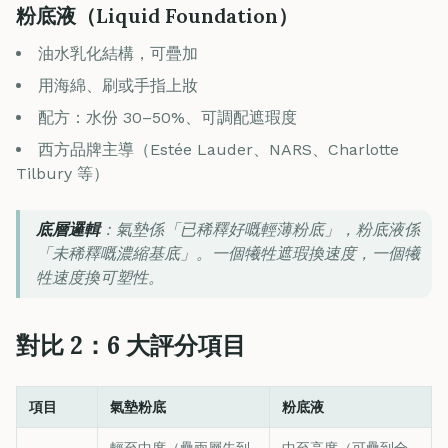
粉底液（Liquid Foundation）
油水乳化結構，可疊加
用海綿、刷或手指上妝
配方：水份 30–50%、可調配遮瑕度
西方品牌主導（Estée Lauder、NARS、Charlotte
Tilbury 等）
底層邏輯
：氣墊係「已稀釋好嘅輕薄粉底」，粉底液係
「未稀釋嘅濃縮基底」。一個犧牲遮瑕換速度，一個犧
牲速度換可塑性。
對比 2：6 大評分項目
項目
氣墊粉底
粉底液
輕至中度（疊兩層先到
中至高度（可疊到全