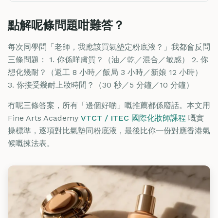
點解呢條問題咁難答？
每次同學問「老師，我應該買氣墊定粉底液？」我都會反問
三條問題： 1. 你係咩膚質？（油／乾／混合／敏感） 2. 你
想化幾耐？（返工 8 小時／飯局 3 小時／新娘 12 小時）
3. 你接受幾耐上妝時間？（30 秒／5 分鐘／10 分鐘）
冇呢三條答案，所有「邊個好啲」嘅推薦都係廢話。本文用
Fine Arts Academy
VTCT / ITEC 國際化妝師課程
嘅實
操標準，逐項對比氣墊同粉底液，最後比你一份對應香港氣
候嘅揀法表。