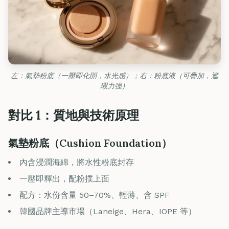
左：氣墊粉底（一壓即化開，水光感）；右：粉底液（可疊加，遮
瑕力強）
對比 1：質地與技術原理
氣墊粉底（Cushion Foundation）
內含浸潤海綿，將水性粉底封存
一壓即釋出，配粉撲上面
配方：水份含量 50–70%、輕薄、含 SPF
韓國品牌主導市場（Laneige、Hera、IOPE 等）