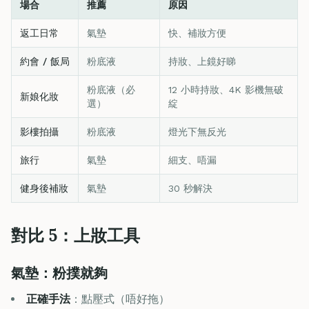
場合
推薦
原因
返工日常
氣墊
快、補妝方便
約會 / 飯局
粉底液
持妝、上鏡好睇
粉底液（必
12 小時持妝、4K 影機無破
新娘化妝
選）
綻
影樓拍攝
粉底液
燈光下無反光
旅行
氣墊
細支、唔漏
健身後補妝
氣墊
30 秒解決
對比 5：上妝工具
氣墊：粉撲就夠
正確手法
：點壓式（唔好拖）