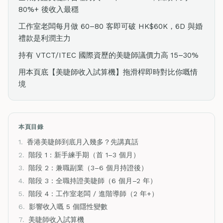
80%+ 後收入最穩
工作室老闆每月做 60–80 客即可破 HK$60K，6D 與婚
禮款是利潤主力
持有 VTCT/ITEC 國際資歷的美睫師議價力高 15–30%
用本頁底【美睫師收入試算機】拖滑桿即時對比你嘅情
境
本頁目錄
1.
香港美睫師到底月入幾多？先講真話
2.
階段 1：新手練手期（首 1–3 個月）
3.
階段 2：兼職副業（3–6 個月持證後）
4.
階段 3：全職持證美睫師（6 個月–2 年）
5.
階段 4：工作室老闆 / 進階導師（2 年+）
6.
影響收入嘅 5 個隱性變數
7.
美睫師收入試算機