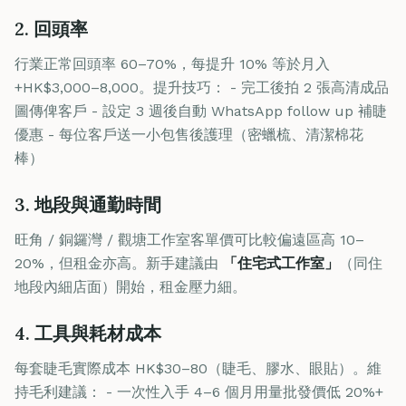
2. 回頭率
行業正常回頭率 60–70%，每提升 10% 等於月入
+HK$3,000–8,000。提升技巧： - 完工後拍 2 張高清成品
圖傳俾客戶 - 設定 3 週後自動 WhatsApp follow up 補睫
優惠 - 每位客戶送一小包售後護理（密蠟梳、清潔棉花
棒）
3. 地段與通勤時間
旺角 / 銅鑼灣 / 觀塘工作室客單價可比較偏遠區高 10–
20%，但租金亦高。新手建議由
「住宅式工作室」
（同住
地段內細店面）開始，租金壓力細。
4. 工具與耗材成本
每套睫毛實際成本 HK$30–80（睫毛、膠水、眼貼）。維
持毛利建議： - 一次性入手 4–6 個月用量批發價低 20%+