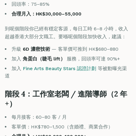
回頭率：75–85%
合理月入：HK$30,000–55,000
到呢個階段你已經有穩定客源，每日工時 6–8 小時，收入
超越香港大部分文職工。要喺呢個階段加快收入，建議：
升級
6D 濃密技術
— 客單價可推到 HK$680–880
加入
角蛋白（睫毛 lift）
服務，回頭率可達 90%+
加入
Fine Arts Beauty Stars 認證計劃
等被動曝光渠
道
階段 4：工作室老闆 / 進階導師（2 年
+）
每月接客：60–80 客 / 月
客單價：HK$780–1,500（含婚禮、商業合作）