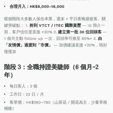
合理月入：HK$8,000–16,000
呢個階段大多數人保住本業，週末 + 平日夜晚接散客。關
鍵突破點： 1.
拎到 VTCT / ITEC 國際資歷
— IG 簡介一
寫，客戶信任度直接 +30% 2.
建立第一批 30 位回頭客
—
1 個月主動 follow up 一次，回頭率可推至 65%+ 3.
由
「友情價」過渡到「市價」
— 加價建議直接 +20%，唔好
慢慢加
階段 3：全職持證美睫師（6 個月–2
年）
每日客人：3 個
工作日：22 日 / 月
客單價：HK$580–780（山茶花 / 開花為主，少量單根
補睫）