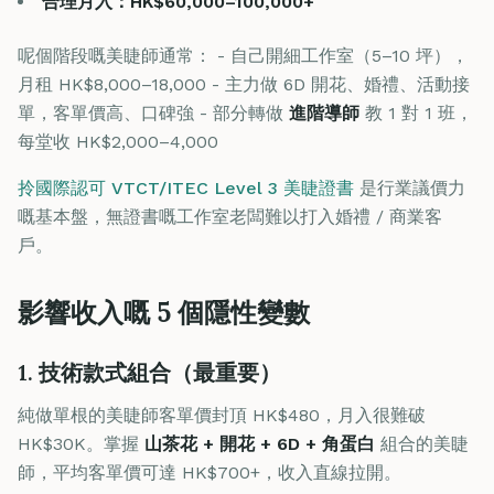
合理月入：HK$60,000–100,000+
呢個階段嘅美睫師通常： - 自己開細工作室（5–10 坪），
月租 HK$8,000–18,000 - 主力做 6D 開花、婚禮、活動接
單，客單價高、口碑強 - 部分轉做
進階導師
教 1 對 1 班，
每堂收 HK$2,000–4,000
拎國際認可 VTCT/ITEC Level 3 美睫證書
是行業議價力
嘅基本盤，無證書嘅工作室老闆難以打入婚禮 / 商業客
戶。
影響收入嘅 5 個隱性變數
1. 技術款式組合（最重要）
純做單根的美睫師客單價封頂 HK$480，月入很難破
HK$30K。掌握
山茶花 + 開花 + 6D + 角蛋白
組合的美睫
師，平均客單價可達 HK$700+，收入直線拉開。