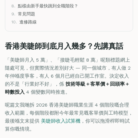
8.
點樣由新手最快跳到全職階段？
9.
常見問題
10.
進修路線
香港美睫師到底月入幾多？先講真話
「美睫師月入 5 萬」、「接睫毛輕鬆 8 萬」呢類標題網上
隨處可見，但實際情況差別好大 — 同一個城市，有人做 2
年仲喺度爭客，有人 6 個月已經自己開工作室。決定收入
的不是「行業好不好」，係
技術等級＋客單價＋回頭率＋
時數投入
4 個變數同時推進。
呢篇文我哋拆 2026 香港美睫師職業生涯 4 個階段嘅合理
收入範圍，每個階段都附今年最常見嘅客單價與工時模型，
最後喺文末提供
美睫師收入試算機
，你可以拖滑桿即時試
算你嘅情境。