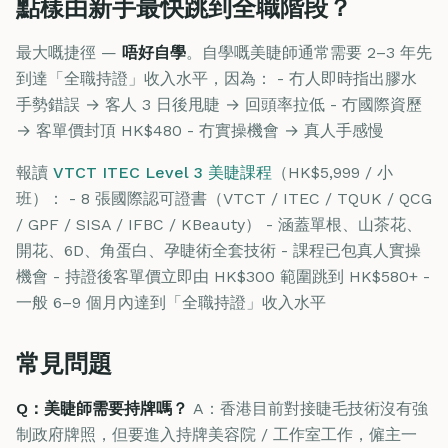
點樣由新手最快跳到全職階段？
最大嘅捷徑 —
唔好自學
。自學嘅美睫師通常需要 2–3 年先
到達「全職持證」收入水平，因為： - 冇人即時指出膠水
手勢錯誤 → 客人 3 日後甩睫 → 回頭率拉低 - 冇國際資歷
→ 客單價封頂 HK$480 - 冇實操機會 → 真人手感慢
報讀
VTCT ITEC Level 3 美睫課程
（HK$5,999 / 小
班）： - 8 張國際認可證書（VTCT / ITEC / TQUK / QCG
/ GPF / SISA / IFBC / KBeauty） - 涵蓋單根、山茶花、
開花、6D、角蛋白、孕睫術全套技術 - 課程已包真人實操
機會 - 持證後客單價立即由 HK$300 範圍跳到 HK$580+ -
一般 6–9 個月內達到「全職持證」收入水平
常見問題
Q：美睫師需要持牌嗎？
A：香港目前對接睫毛技術沒有強
制政府牌照，但要進入持牌美容院 / 工作室工作，僱主一