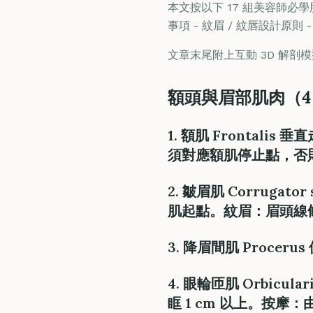
本文按以下 17 組美容師必學肌
事項 - 紋眉 / 紋唇設計原則 - 
文章末尾附上互動 3D 解
額頭與眉部肌肉（4
1. 額肌 Frontali
須對應額肌停止點，否
2. 皺眉肌 Corrugat
肌起點。
紋眉
：眉頭線
3. 降眉間肌 Proce
4. 眼輪匝肌 Orbicula
眶 1 cm 以上。
按摩
：