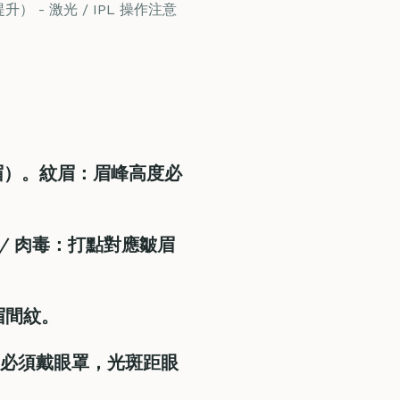
 - 激光 / IPL 操作注意
眉）。
紋眉
：眉峰高度必
 / 肉毒
：打點對應皺眉
眉間紋。
必須戴眼罩，光斑距眼