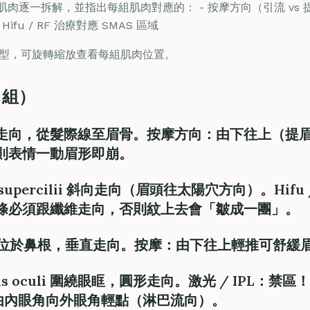
肉逐一拆解，並指出每組肌肉對應的： - 按摩方向（引流 vs 提升）
Hifu / RF 治療對應 SMAS 區域
剖模型，可旋轉縮放查看每組肌肉位置。
 組）
s 垂直走向，從髮際線至眉骨。
按摩方向
：由下往上（提
則表情一動眉形即崩。
or supercilii 斜向走向（眉頭往太陽穴方向）。
Hifu
條必須跟纖維走向，否則紋上去會「皺成一團」。
rus 位於鼻根，垂直走向。
按摩
：由下往上輕推可舒緩
ris oculi 圍繞眼眶，
圓形走向
。
激光 / IPL
：禁區！
由內眼角向外眼角輕點（淋巴流向）。