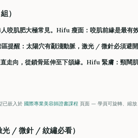
 組）
r 香港人咬肌肥大極常見。
Hifu 瘦面
：咬肌前緣是最有
禁區提醒
：太陽穴有顳淺動脈，激光 / 微針必須避
sma 垂直走向，從鎖骨延伸至下頜緣。
Hifu 緊膚
：頸闊肌
模型已嵌入於
國際專業美容師證書課程
頁面 — 學員可旋轉、縮
 / 微針 / 紋繡必看）