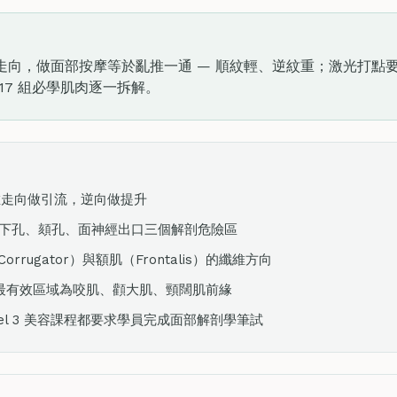
走向，做面部按摩等於亂推一通 — 順紋輕、逆紋重；激光打點
17 組必學肌肉逐一拆解。
維走向做引流，逆向做提升
避開眶下孔、頦孔、面神經出口三個解剖危險區
rugator）與額肌（Frontalis）的纖維方向
 層，最有效區域為咬肌、顴大肌、頸闊肌前緣
CT Level 3 美容課程都要求學員完成面部解剖學筆試