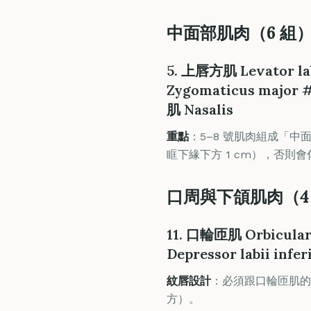
中面部肌肉（6 組
5. 上唇方肌 Levator la
Zygomaticus major 
肌 Nasalis
重點
：5–8 號肌肉組成「
眶下緣下方 1 cm），否則
口周與下頜肌肉（4
11. 口輪匝肌 Orbicular
Depressor labii infe
紋唇設計
：必須跟口輪匝肌的
方）。