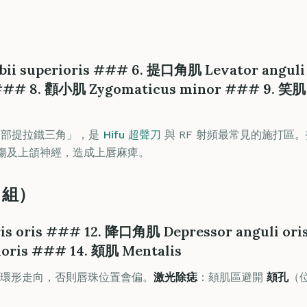
）
bii superioris ### 6. 提口角肌 Levator angul
### 8. 顴小肌 Zygomaticus minor ### 9. 笑肌 
中面部提拉鐵三角」，是
Hifu 超聲刀
與 RF 射頻最常見的施打區
會傷及上頜神經，造成上唇麻痺。
 組）
is oris ### 12. 降口角肌 Depressor anguli o
rioris ### 14. 頦肌 Mentalis
環形走向，否則唇珠位置會偏。
激光除痣
：頦肌區避開
頦孔
（