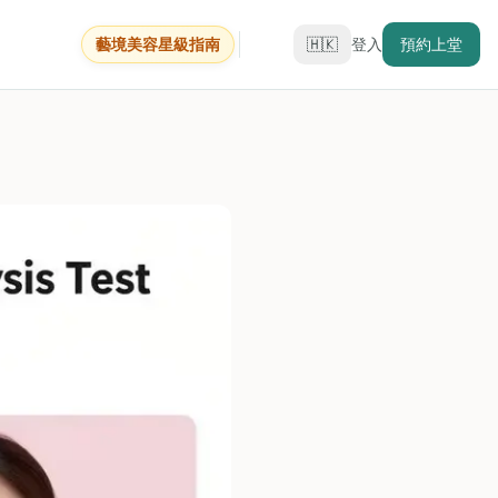
藝境美容星級指南
🇭🇰
登入
預約上堂