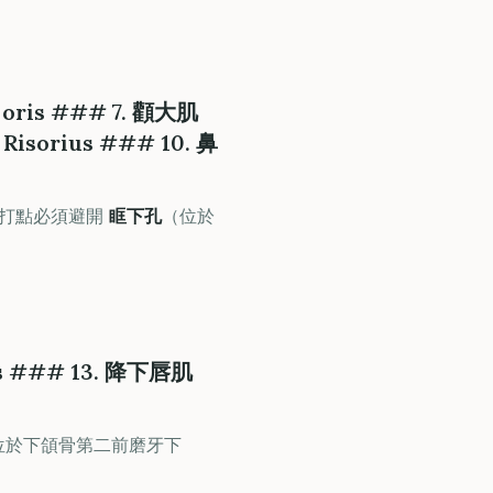
i oris ### 7. 顴大肌
Risorius ### 10. 鼻
。打點必須避開
眶下孔
（位於
ris ### 13. 降下唇肌
位於下頜骨第二前磨牙下