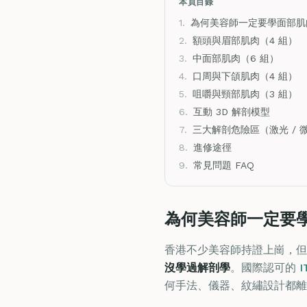
本頁目錄
1.
為何美容師一定要學面部肌
2.
額頭與眉部肌肉（4 組）
3.
中面部肌肉（6 組）
4.
口周與下頜肌肉（4 組）
5.
咀嚼與頸部肌肉（3 組）
6.
互動 3D 解剖模型
7.
三大解剖危險區（激光 / 微
8.
進修途徑
9.
常見問題 FAQ
為何美容師一定要
香港不少美容師持證上崗，但
沒學過解剖學
。國際認可的
I
何手法、儀器、紋繡設計都離