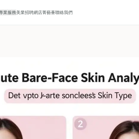
專業服務
美業招聘
網店
菁藝薈
聯絡我們