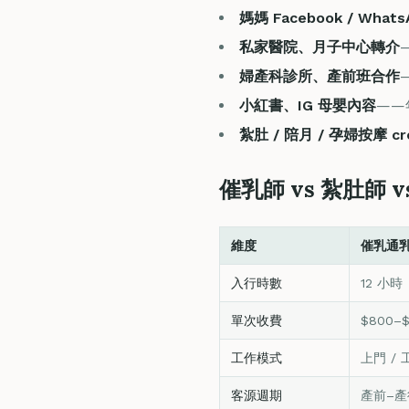
媽媽 Facebook / What
私家醫院、月子中心轉介
婦產科診所、產前班合作
小紅書、IG 母嬰內容
——
紮肚 / 陪月 / 孕婦按摩 cro
催乳師 vs 紮肚師 
維度
催乳通
入行時數
12 小時
單次收費
$800–$
工作模式
上門 /
客源週期
產前–產