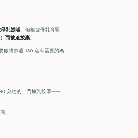
試母乳餵哺
。但根據母乳育嬰
脹）而被迫放棄
。
服務超過 130 名有需要的媽
90 分鐘的上門通乳按摩——
個。