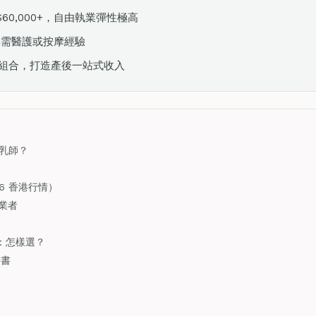
–$60,000+，自由執業彈性極高
無需醫護或按摩經驗
組合，打造產後一站式收入
乳師？
6 香港行情）
從業者
月：怎樣選？
證書