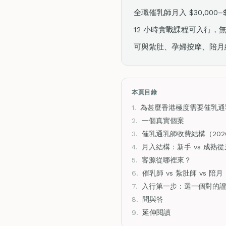
全職催乳師月入 $30,000
12 小時實戰課程可入行，
可與紮肚、孕婦按摩、陪月
本頁目錄
1.
為甚麼香港極度需要催乳通
2.
一個真實個案
3.
催乳通乳師收費結構（202
4.
月入結構：新手 vs 成熟
5.
客源從哪裡來？
6.
催乳師 vs 紮肚師 vs 陪
7.
入行第一步：選一個對的
8.
問與答
9.
延伸閱讀