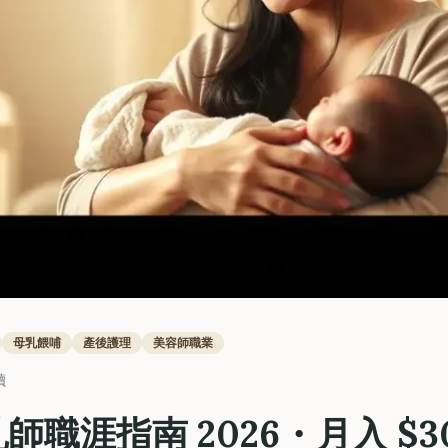
母乳餵哺
產後護理
美容師職業
讀
職涯指南 2026・月入 $30