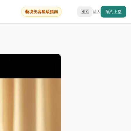
藝境美容星級指南
🇭🇰
登入
預約上堂