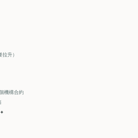
套餐拉升）
–2 個機構合約
售
0+