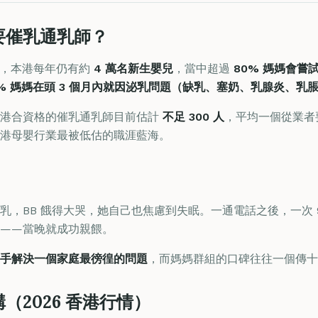
要催乳通乳師？
顯示，本港每年仍有約
4 萬名新生嬰兒
，當中超過
80% 媽媽會嘗
5% 媽媽在頭 3 個月內就因泌乳問題（缺乳、塞奶、乳腺炎、乳
全港合資格的催乳通乳師目前估計
不足 300 人
，平均一個從業者要
港母嬰行業最被低估的職涯藍海。
乳，BB 餓得大哭，她自己也焦慮到失眠。一通電話之後，一次 
勢——當晚就成功親餵。
手解決一個家庭最徬徨的問題
，而媽媽群組的口碑往往一個傳十
（2026 香港行情）