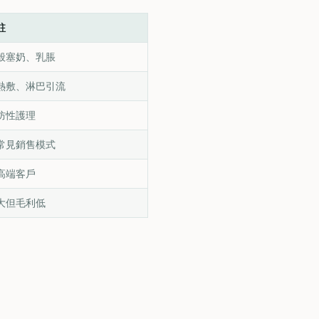
註
般塞奶、乳脹
熱敷、淋巴引流
防性護理
常見銷售模式
高端客戶
大但毛利低