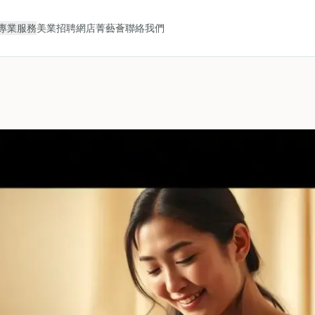
專業服務
美業招聘
網店
菁藝薈
聯絡我們