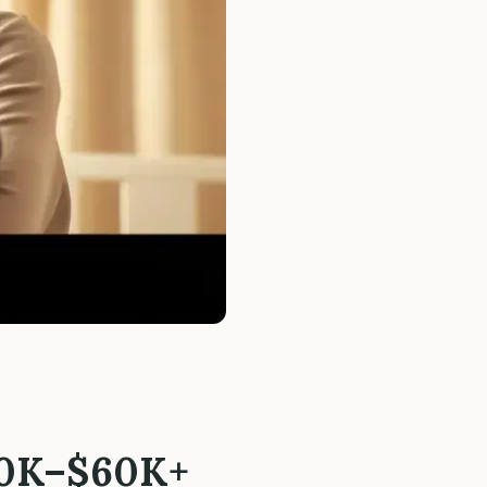
K–$60K+