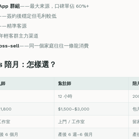
sApp 群組
——最大來源，口碑單佔 60%+
——簽約後穩定但毛利較低
——精準客源
年輕客群主力渠道
ss-sell
——同一個家庭往往一條龍消費
vs 陪月：怎樣選？
乳師
紮肚師
陪
12 小時
20
1,800
$1,500–$3,000
包月
 工作室
上門 / 工作室
留家
後 6 個月
產後 6 週–6 個月
產後