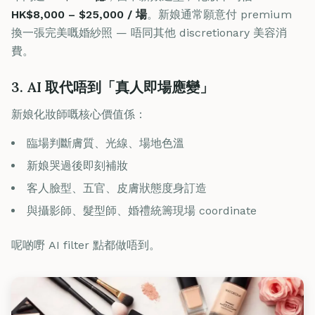
HK$8,000 – $25,000 / 場
。新娘通常願意付 premium
換一張完美嘅婚紗照 — 唔同其他 discretionary 美容消
費。
3. AI 取代唔到「真人即場應變」
新娘化妝師嘅核心價值係：
臨場判斷膚質、光線、場地色溫
新娘哭過後即刻補妝
客人臉型、五官、皮膚狀態度身訂造
與攝影師、髮型師、婚禮統籌現場 coordinate
呢啲嘢 AI filter 點都做唔到。