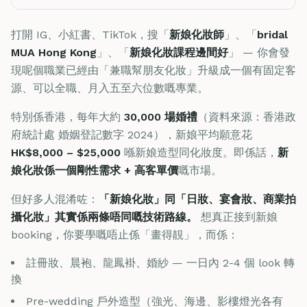
打開 IG、小紅書、TikTok，搜「
新娘化妝師
」、「
bridal
MUA Hong Kong
」、「
新娘化妝課程邊間好
」 — 你會發
現呢個職業已經由「兼職幫朋友化妝」升級成一個有固定客
源、可以全職、月入五至六位數嘅專業。
特別係香港，每年大約
30,000 場婚禮
（資料來源：香港政
府統計處 婚姻登記數字 2024），新娘平均願意花
HK$8,000 – $25,000
喺新娘造型同化妝度。即係話，
新
娘化妝係一個剛性需求 + 高客單價
嘅市場。
但好多人混淆咗：
「新娘化妝」同「日妝、宴會妝、商業拍
攝化妝」其實係兩條唔同嘅技術路線。
想真正接到新娘
booking，你要學嘅唔止係「畫得靚」，而係：
註冊妝、晨袍、龍鳳褂、婚紗 — 一日內 2-4 個 look 轉
換
Pre-wedding 戶外造型（強光、海邊、影樓燈光各有