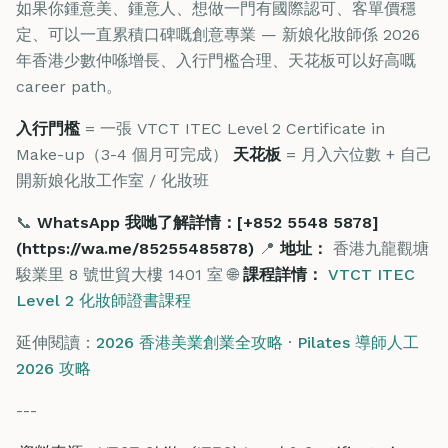
如果你鍾意美、鍾意人、想做一門有國際認可、客單價穩
定、可以一直累積口碑嘅創意專業 — 新娘化妝師係 2026
年香港少數仲喺增長、入行門檻合理、天花板可以好高嘅
career path。
入行門檻
= 一張 VTCT ITEC Level 2 Certificate in
Make-up（3-4 個月可完成）
天花板
= 月入六位數 + 自己
開新娘化妝工作室 / 化妝班
📞
WhatsApp 我哋了解詳情：[+852 5548 5878]
(https://wa.me/85255485878)
📍
地址：
香港九龍觀塘
駿業里 8 號世貿大樓 1401 室 🌐
課程詳情：
VTCT ITEC
Level 2 化妝師證書課程
延伸閱讀：
2026 香港美業創業全攻略
·
Pilates 導師人工
2026 攻略
---