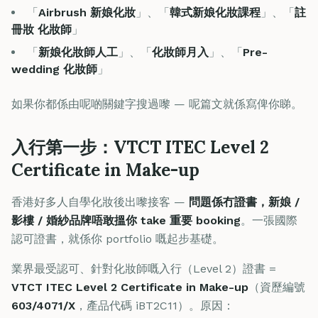
「
Airbrush 新娘化妝
」、「
韓式新娘化妝課程
」、「
註
冊妝 化妝師
」
「
新娘化妝師人工
」、「
化妝師月入
」、「
Pre-
wedding 化妝師
」
如果你都係由呢啲關鍵字搜過嚟 — 呢篇文就係寫俾你睇。
入行第一步：VTCT ITEC Level 2
Certificate in Make-up
香港好多人自學化妝後出嚟接客 —
問題係冇證書，新娘 /
影樓 / 婚紗品牌唔敢搵你 take 重要 booking
。一張國際
認可證書，就係你 portfolio 嘅起步基礎。
業界最受認可、針對化妝師嘅入行（Level 2）證書 =
VTCT ITEC Level 2 Certificate in Make-up
（資歷編號
603/4071/X
，產品代碼 iBT2C11）。原因：