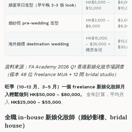
HK$5,000 –
$4,000
婚宴單日造型（早午晚 2-3 個 look）
$12,000
$10,00
HK$3,500 –
$3,000
婚紗照 pre-wedding 造型
$8,000
$6,500
HK$15,000
$12,00
海外婚禮 destination wedding
– $35,000 +
$30,0
機票食宿
資料來源：FA Academy 2026 Q1 香港新娘化妝市場調查
（樣本 48 位 freelance MUA + 12 間 bridal studio）
旺季（10–12 月、3–5 月）一個 freelance 新娘化妝師月
入輕鬆做到 HK$50,000 – $80,000。
全年計算，平均月
入
HK$25,000 – $55,000
。
全職 in-house 新娘化妝師（婚紗影樓、bridal
house）