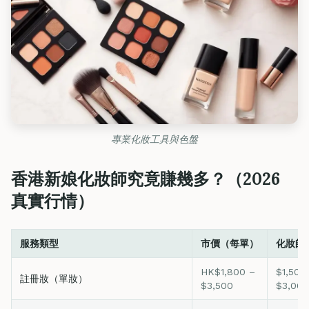
專業化妝工具與色盤
香港新娘化妝師究竟賺幾多？（2026
真實行情）
服務類型
市價（每單）
化妝師
HK$1,800 –
$1,500
註冊妝（單妝）
$3,500
$3,000