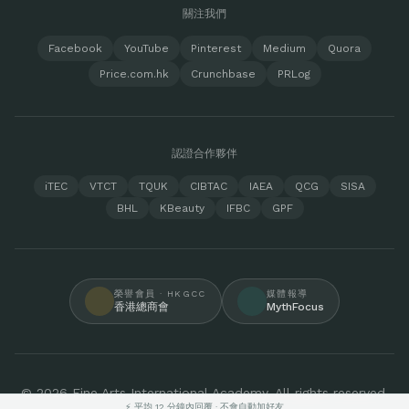
關注我們
Facebook
YouTube
Pinterest
Medium
Quora
Price.com.hk
Crunchbase
PRLog
認證合作夥伴
iTEC
VTCT
TQUK
CIBTAC
IAEA
QCG
SISA
BHL
KBeauty
IFBC
GPF
榮譽會員 · HKGCC
媒體報導
香港總商會
MythFocus
© 2026 Fine Arts International Academy. All rights reserved.
⚡ 平均 12 分鐘內回覆 · 不會自動加好友