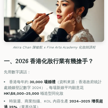
Akira Chan 陳敏航 x Fine Arts Academy 化妝師課程
一、2026 香港化妝行業有幾搶手？
先用數字講話：
香港每年約
30,000 場婚禮
（資料來源：香港政府統計
處婚姻登記數字 2024），每場新娘平均願意花
HK\$8,000–25,000
喺造型同化妝
時裝週、商業拍攝、KOL 內容生產
2024–2025 增長超
過 35%
（業界估算）