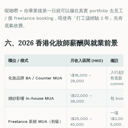
呢啲嘢 = 你畢業後第一日就可以攞住真實 portfolio 去見工
/ 接 freelance booking，唔使再「打工儲經驗 2 年」先有
底氣收費。
六、2026 香港化妝師薪酬與就業前景
職位 / 模式
月收入區間 (HKD)
備註
入行起點
\$18,000 –
化妝品牌 BA / Counter MUA
有底薪 +
28,000
commiss
\$22,000 –
婚紗影樓 in-house MUA
包 booki
38,000
一場
\$25,000 –
\$3,000
Freelance 新娘 MUA（初級）
45,000
5,000，