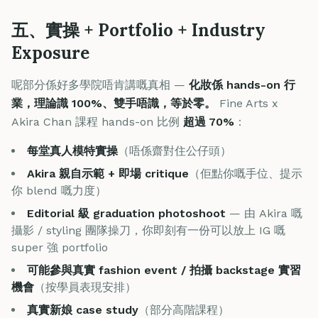
五、實操 + Portfolio + Industry
Exposure
呢部分係好多學院唔肯講嘅真相 —
化妝係 hands-on 行
業，理論識 100%、雙手唔識，等於零。
Fine Arts x
Akira Chan 課程 hands-on 比例
超過 70%
：
每堂真人模特實操
（唔係齋對住公仔頭）
Akira 親自示範 + 即場 critique
（佢點你嘅手位、提示
你 blend 嘅力度）
Editorial 級 graduation photoshoot
— 由 Akira 嘅
攝影 / styling 團隊操刀，你即刻有一份可以放上 IG 嘅
super 強 portfolio
可能參與真實 fashion event / 拍攝 backstage 實習
機會
（按學員表現安排）
真實新娘 case study
（部分高階課程）