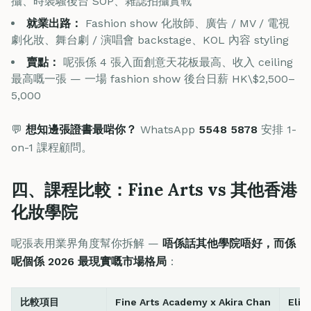
攝、時裝騷後台 SOP、雜誌拍攝實戰
就業出路：
Fashion show 化妝師、廣告 / MV / 電視
劇化妝、舞台劇 / 演唱會 backstage、KOL 內容 styling
賣點：
呢張係 4 張入面創意天花板最高、收入 ceiling
最高嘅一張 — 一場 fashion show 後台日薪 HK\$2,500–
5,000
💬
想知邊張證書最啱你？
WhatsApp
5548 5878
安排 1-
on-1 課程顧問。
四、課程比較：Fine Arts vs 其他香港
化妝學院
呢張表用業界角度幫你拆解 —
唔係話其他學院唔好，而係
呢個係 2026 最現實嘅市場格局
：
比較項目
Fine Arts Academy x Akira Chan
Elit