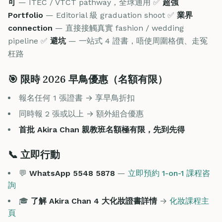
可
— ITEC / VTCT pathway，全球通用 ✅
超強
Portfolio
— Editorial 級 graduation shoot ✅
業界
connection
— 直接接觸真實 fashion / wedding
pipeline ✅
避坑
— 一站式 4 證書，唔使周圍格價、走冤
枉路
🎯 限時 2026 早鳥優惠（名額有限）
報名任何 1 張證書 → 享早鳥折扣
同時報 2 張或以上 → 額外組合優惠
首批 Akira Chan 親教班名額極有限，先到先得
📞 立即行動
💬
WhatsApp 5548 5878
—
立即預約 1-on-1 課程咨
詢
🎓
了解 Akira Chan 4 大化妝證書詳情
→
化妝課程主
頁