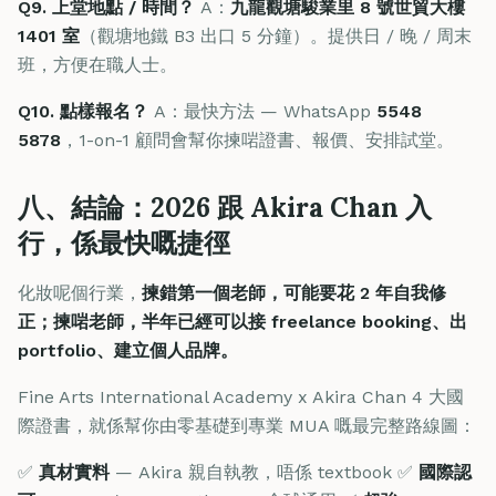
Q9. 上堂地點 / 時間？
A：
九龍觀塘駿業里 8 號世貿大樓
1401 室
（觀塘地鐵 B3 出口 5 分鐘）。提供日 / 晚 / 周末
班，方便在職人士。
Q10. 點樣報名？
A：最快方法 — WhatsApp
5548
5878
，1-on-1 顧問會幫你揀啱證書、報價、安排試堂。
八、結論：2026 跟 Akira Chan 入
行，係最快嘅捷徑
化妝呢個行業，
揀錯第一個老師，可能要花 2 年自我修
正；揀啱老師，半年已經可以接 freelance booking、出
portfolio、建立個人品牌。
Fine Arts International Academy x Akira Chan 4 大國
際證書，就係幫你由零基礎到專業 MUA 嘅最完整路線圖：
✅
真材實料
— Akira 親自執教，唔係 textbook ✅
國際認