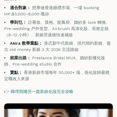
適合對象：
想專做香港婚禮市場、一場 booking
HK\$3,000–8,000 嘅你
學到乜：
註冊妝、晨袍、龍鳳褂、婚紗多 look 轉換、
Pre-wedding 戶外造型、Airbrush 高清化妝、長效定妝
（8–12 小時）、新娘哭過後快速補妝
Akira 教學重點：
港式新中式新娘、現代簡約新娘、復
古 old money 新娘 3 大 2026 主流路線
就業出路：
Freelance Bridal MUA、婚紗影樓化妝
師、Pre-wedding studio 合作
賣點：
香港新娘市場每年 30,000+ 場，係化妝師最穩
定嘅收入來源
👉
睇埋我哋另一篇新娘化妝完全攻略