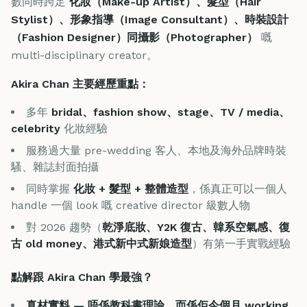
數同時跨足
化妝（Make-up Artist）、髮型（Hair
Stylist）、形象指導（Image Consultant）、時裝設計
（Fashion Designer）同攝影（Photographer）
嘅
multi-disciplinary creator。
Akira Chan 主要經歷重點：
多年
bridal、fashion show、stage、TV / media、
celebrity
化妝經驗
服務過大量 pre-wedding 客人、本地及海外品牌時裝
騷、雜誌封面拍攝
同時掌握
化妝 + 髮型 + 整體造型
，係真正可以一個人
handle 一個 look 嘅 creative director 級數人物
對 2026 趨勢（
乾淨底妝、Y2K 復古、韓系空氣感、復
古 old money、港式新中式新娘造型
）有第一手實戰經驗
點解跟 Akira Chan 學最強？
真材實料 — 唔係教科書理論，而係佢今個月 working