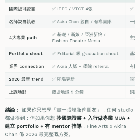
國際認可證書
✅ ITEC / VTCT 4張
✅ 部
名師親自執教
✅ Akira Chan 親自 / 領導團隊
一般
✅ 基礎 / 新娘 / 亞洲新娘 /
4大專業 path
主打
Fashion Theatre Media
Portfolio shoot
✅ Editorial 級 graduation shoot
基本 
業界 connection
✅ Akira 人脈 + 學院 referral
有限
2026 最新 trend
✅ 即場更新
視乎
上課地點
觀塘地鐵 5 分鐘
銅鑼灣
結論：
如果你只想學「畫一張靚妝俾朋友」，任何 studio
都做得到；但如果你想
拎國際證書 + 入行做專業 MUA +
建立 portfolio + 有 mentor 指導
，Fine Arts x Akira
Chan 係 2026 最完整嘅方案。