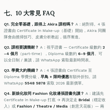
七、10 大常見 FAQ
Q1. 完全零基礎，跟得上 Akira 課程嗎？
A：絕對得。4 張
證書由 Certificate in Make-up（基礎）開始，Akira 同團
隊會由揸掃技巧、皮膚分析教起，循序漸進。
Q2. 課程要讀幾耐？
A：視乎證書 — Certificate 級數約
2
–4 個月
（part-time），Diploma 級數約
6–9 個月
。可
以全日制 / 兼讀，請 WhatsApp 索取最新時間表。
Q3. 學費大約幾錢？
A：4 張證書由 Certificate 至
Diploma 學費分級，
早鳥 + 限時優惠
有額外折扣。請
WhatsApp
5548 5878
索取 2026 最新價單。
Q4. 新娘化妝同 Fashion 化妝邊張證書先讀？
A：建議先
Certificate in Make-up 打底 → 再決定走
Bridal
（穩定收
入）或
Fashion / Theatre / Media
（創意天花板）— 兩