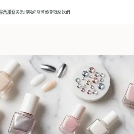
專業服務
美業招聘
網店
菁藝薈
聯絡我們