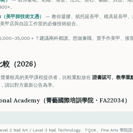
800+。
evel 3（美甲師技術文憑）
— 教你凝膠、紙托延長甲、模具延長甲
美甲店與自設工作室的必修技術組合。
,000–35,000＋？建議兩科都讀。想做兼職、賣手作美甲、接朋友
比較（2026）
香港網上聲量較高的美甲課程提供者，比較重點放在
證書認可、教學重
，請以對方最新公告為準。
ernational Academy（菁藝國際培訓學院・FA22034）
evel 2 Nail Art / Level 3 Nail Technology、TQUK、Fine Arts 學院