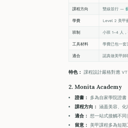
課程方向
雙線並行 —
學費
Level 2 美甲
班制
小班 1–4 人，
工具材料
學費已包一套
適合
認真做美甲師職
特色：
課程設計嚴格對應 VTC
2. Monita Academy
證書：
多為自家學院證書，
課程方向：
涵蓋美容、化
適合：
想一站式接觸不同
留意：
美甲課程多為短期