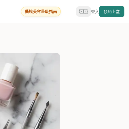
藝境美容星級指南
🇭🇰
登入
預約上堂