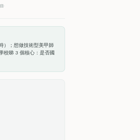
1日
·
48 小時）；想做技術型美甲師
）。揀學校睇 3 個核心：是否國