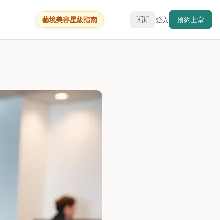
藝境美容星級指南
🇭🇰
登入
預約上堂