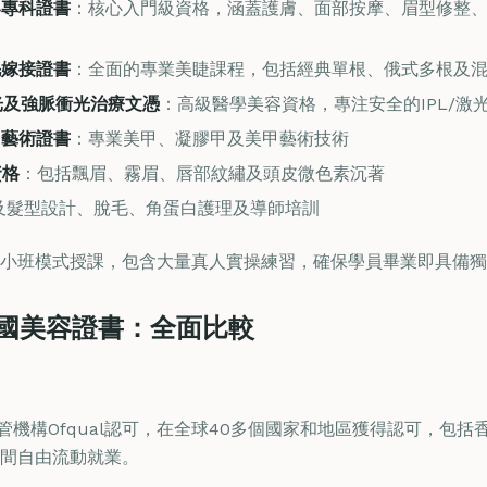
 美容專科證書
：核心入門級資格，涵蓋護膚、面部按摩、眉型修整
 睫毛嫁接證書
：全面的專業美睫課程，包括經典單根、俄式多根及
4 激光及強脈衝光治療文憑
：高級醫學美容資格，專注安全的IPL/激
 美甲藝術證書
：專業美甲、凝膠甲及美甲藝術技術
資格
：包括飄眉、霧眉、唇部紋繡及頭皮微色素沉著
及髮型設計、脫毛、角蛋白護理及導師培訓
小班模式授課，包含大量真人實操練習，確保學員畢業即具備獨
s 中國美容證書：全面比較
機構Ofqual認可，在全球40多個國家和地區獲得認可，包
間自由流動就業。