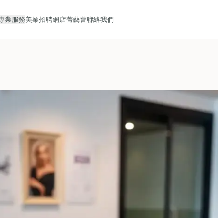
專業服務
美業招聘
網店
菁藝薈
聯絡我們