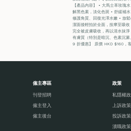
【產品內容】 • 大馬士革玫瑰水 1
解黑色素，淡化色斑 • 舒緩補
修護角質、回復光澤水嫩 • 放
潔面後輕拍於全面，按摩至吸收 •
完全被皮膚吸收，再以清水抹淨 
有膚質（特別是暗沉、色素沉澱、
9 折優惠】 原價 HKD $160，客
僱主專區
政策
刊登招聘
私隱權政
僱主登入
上訴政策
僱主後台
投訴政策
瀆職政策