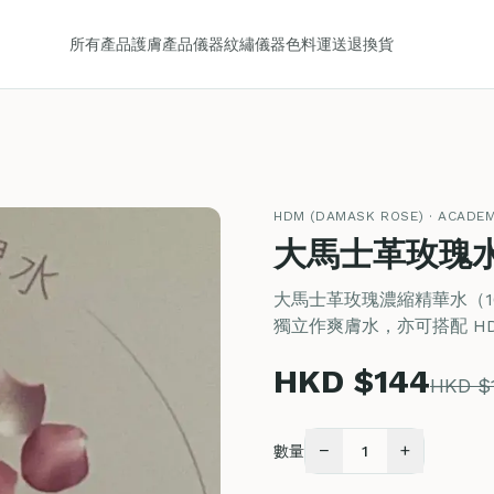
所有產品
護膚產品
儀器
紋繡儀器
色料
運送
退換貨
HDM (DAMASK ROSE) · ACADE
大馬士革玫瑰水 
大馬士革玫瑰濃縮精華水（1
獨立作爽膚水，亦可搭配 H
HKD $144
HKD $
−
+
數量
1