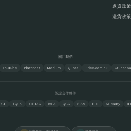
退貨政策
送貨政策
關注我們
YouTube
Pinterest
Medium
Quora
Price.com.hk
Crunchb
認證合作夥伴
TCT
TQUK
CIBTAC
IAEA
QCG
SISA
BHL
KBeauty
IF