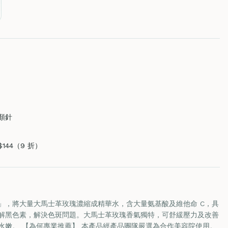
顏針
$144（9 折）
」，將大量大馬士革玫瑰濃縮成精華水，含大量氨基酸及維他命 C，具
解黑色素，解決色斑問題。大馬士革玫瑰香氣獨特，可舒緩壓力及改善
水嫩。 【為何專業推薦】 本產品經產品團隊嚴選為合作美容院使用。