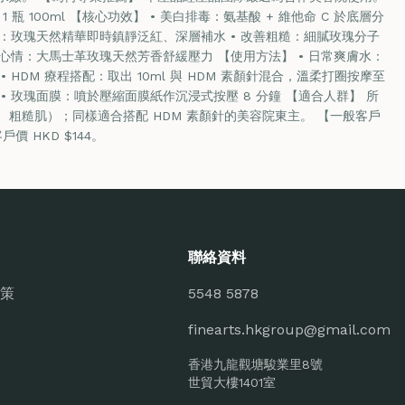
 瓶 100ml 【核心功效】 • 美白排毒：氨基酸 + 維他命 C 於底層分
水：玫瑰天然精華即時鎮靜泛紅、深層補水 • 改善粗糙：細膩玫瑰分子
鬆心情：大馬士革玫瑰天然芳香舒緩壓力 【使用方法】 • 日常爽膚水：
 HDM 療程搭配：取出 10ml 與 HDM 素顏針混合，溫柔打圈按摩至
• 玫瑰面膜：噴於壓縮面膜紙作沉浸式按壓 8 分鐘 【適合人群】 所
粗糙肌）；同樣適合搭配 HDM 素顏針的美容院東主。 【一般客戶
戶價 HKD $144。
聯絡資料
策
5548 5878
finearts.hkgroup@gmail.com
香港九龍觀塘駿業里8號
世貿大樓1401室