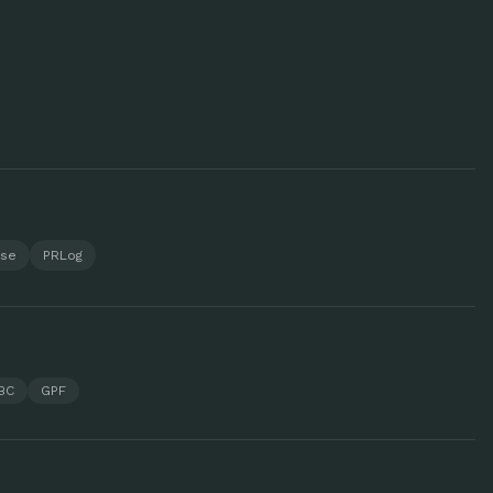
ase
PRLog
BC
GPF