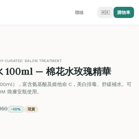
聯絡
🇭🇰
購物車
MY-CURATED SALON TREATMENT
100ml — 棉花水玫瑰精華
00ml），富含氨基酸及維他命 C，美白排毒、舒緩補水。可
DM 煥膚安瓶使用。
160
−10%
現貨