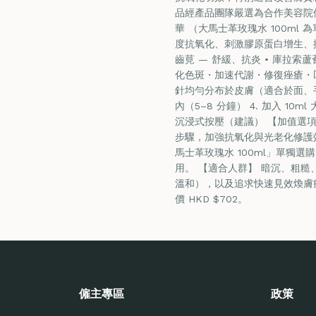
品經產品團隊嚴選為合作美容院使用
華 （大馬士革玫瑰水 100ml 
度抗氧化、刺激膠原蛋白增生、抑
齒莧 — 舒緩、抗炎 • 庫拉索蘆
化色斑・加速代謝・修復痤瘡・凹凸
針均勻分布於皮膚（適合於面、手
內（5–8 分鐘） 4. 加入 1
沉浸式按壓（建議） 【加值選
步驟，加強抗氧化與光老化修護
馬士革玫瑰水 100ml」單獨
用。 【適合人群】 暗沉、粗
溫和），以及追求快速見效煥膚療程
價 HKD $702。
僱主專區
政策