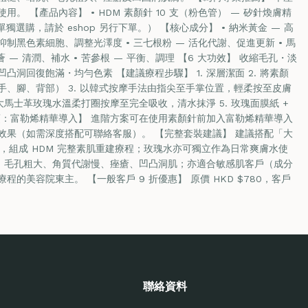
。 【產品內容】 • HDM 素顏針 10 支（粉色管） — 矽針煥膚精
為單獨選購，請於 eshop 另行下單。） 【核心成分】 • 納米黃金 — 高
制黑色素細胞、調整光澤度 • 三七根粉 — 活化代謝、促進更新 • 馬
薈 — 清潤、補水 • 苦參根 — 平衡、調理 【6 大功效】 收縮毛孔・淡
洞回復飽滿・均勻色素 【建議療程步驟】 1. 深層潔面 2. 將素顏
、腳、背部） 3. 以韓式按摩手法由指尖至手掌位置，輕柔按至皮膚
0ml 大馬士革玫瑰水溫柔打圈按摩至完全吸收，清水抹淨 5. 玫瑰面膜紙 +
項：富勒烯精華導入】 進階方案可在使用素顏針前加入富勒烯精華導入
效果（如需深度搭配可聯絡客服）。 【完整套裝建議】 建議搭配「大
選購，組成 HDM 完整素肌重建療程；玫瑰水亦可獨立作為日常爽膚水使
糙、毛孔粗大、角質代謝慢、痤瘡、凹凸洞肌；亦適合敏感肌客戶（成分
的美容院東主。 【一般客戶 9 折優惠】 原價 HKD $780，客戶
聯絡資料