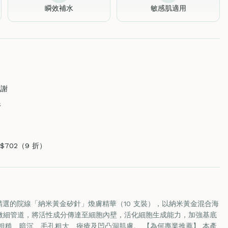
瞬效補水
敏感肌適用
代謝
根
）
 $702（9 折）
精選的院線「納米黃金矽針」煥膚精華（10 支裝），以納米黃金混合海
個微細管道，將活性成分傳達至細胞內壁，活化細胞生成能力，加強基底
粗糙、暗沉、毛孔粗大、痤瘡及凹凸洞肌膚。 【為何專業推薦】 本產