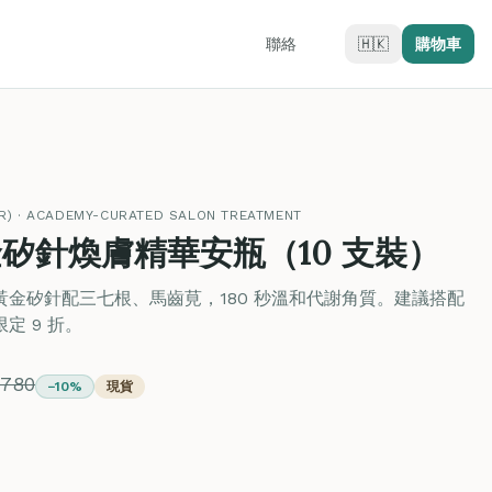
聯絡
🇭🇰
購物車
ER) · ACADEMY-CURATED SALON TREATMENT
金矽針煥膚精華安瓶（10 支裝）
金矽針配三七根、馬齒莧，180 秒溫和代謝角質。建議搭配
定 9 折。
780
−10%
現貨