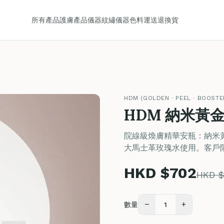
所有產品
護膚產品
儀器
紋繡儀器
色料
運送
退換貨
HDM (GOLDEN · PEEL · BOOST
HDM 納米黃
院線級煥膚精華安瓶：納米黃
大馬士革玫瑰水使用。客戶限
HKD $702
HKD $
−
+
數量
1