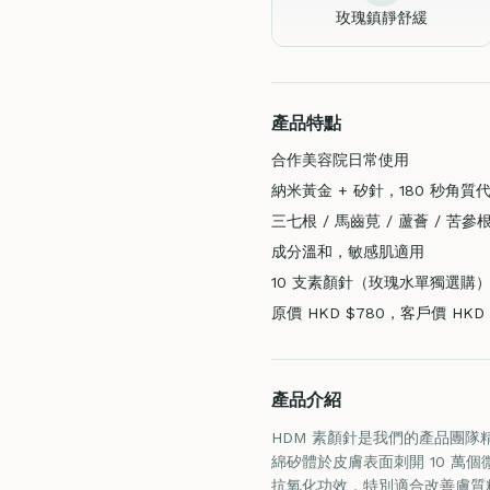
玫瑰鎮靜舒緩
產品特點
合作美容院日常使用
納米黃金 + 矽針，180 秒角質
三七根 / 馬齒莧 / 蘆薈 / 苦參
成分溫和，敏感肌適用
10 支素顏針（玫瑰水單獨選購
原價 HKD $780，客戶價 HKD
產品介紹
HDM 素顏針是我們的產品團隊
綿矽體於皮膚表面刺開 10 萬
抗氧化功效，特別適合改善膚質