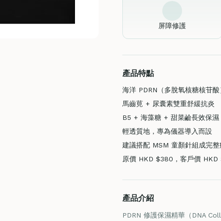
屏障修護
產品特點
海洋 PDRN（多脫氧核糖核苷
馬齒莧 + 尿囊素雙重舒緩抗炎
B5 + 海藻糖 + 甜菜鹼長效保濕
輕透質地，專為儀器導入而設
建議搭配 MSM 童顏針組成完整
原價 HKD $380，客戶價 HKD 
產品介紹
PDRN 修護保濕精華（DNA Co