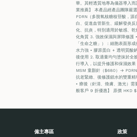
華。其輕透質地專為儀器導入而
業推薦】 本產品經產品團隊嚴選
PDRN（多脫氧核糖核苷酸，
白、促進血管新生、緩解發炎反應
化、抗炎，特別適用於敏感、乾
化角質 3. 強效保濕與屏障修護
「生命之糖」）：細胞表面形成
水力強 • 膠原蛋白 + 透明質
後使用 2. 取適量均勻塗抹於
行導入，以提升修護和保濕效果 4
MSM 童顏針（$680）→ PDR
抗老緊緻、後修護鎖水的雙重精華
• 療後（針清、煥膚、激光）需
般客戶 9 折優惠】 原價 HKD $
僱主專區
政策