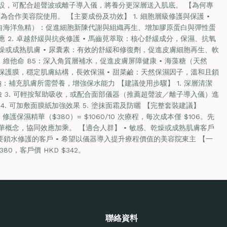
設，可配合超聲波或離子導入儀，將養分更深層送入肌底。 【為何專
為合作美容院使用。 【主要成份及功效】 1. 細胞層級修護與保護 •
源自海洋魚精）：促進細胞新陳代謝與組織再生、增加膠原蛋白與彈性蛋
 2. 卓越舒緩與抗炎修護 • 馬齒莧萃取：核心舒緩成分，保濕、抗氧
燥或成熟肌膚 • 尿囊素：有效的舒緩和修復劑，促進皮膚細胞再生、軟
 • 維他命 B5：深入角質層補水，促進皮膚屏障健康 • 海藻糖（天然
保護膜，穩定肌膚結構，長效保濕 • 甜菜鹼：天然保濕因子，溫和且鎖
酸鈉：補充肌膚所需營養，增強保水能力 【建議使用步驟】 1. 深層清潔
全臉 3. 可輕按幫助吸收，或配合面部儀器（推薦超聲波／離子導入儀）進
. 可加敷面膜紙加強效果 5. 塗抹面霜及防曬 【完整套裝建議】
N 修護保濕精華（$380）= $1060/10 次療程，每次成本僅 $106。先
概念，協同效應加乘。 【適合人群】 • 敏感、乾燥或成熟肌膚客戶
要鎖水修護的客戶 • 希望以儀器導入提升療程價值的美容院東主 【一
380，客戶價 HKD $342。
聯絡資料