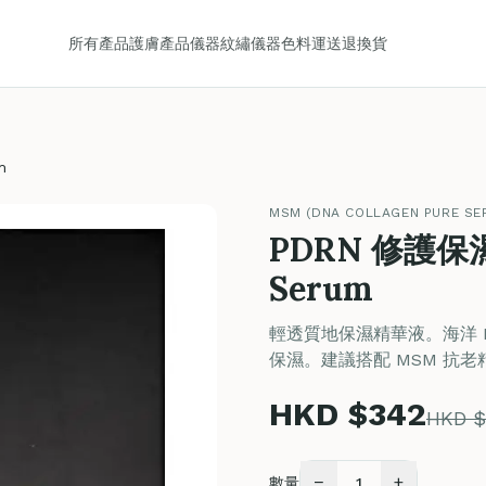
所有產品
護膚產品
儀器
紋繡儀器
色料
運送
退換貨
m
MSM (DNA COLLAGEN PURE SE
PDRN 修護保濕精
Serum
輕透質地保濕精華液。海洋 P
保濕。建議搭配 MSM 抗
HKD $342
HKD $
−
+
數量
1