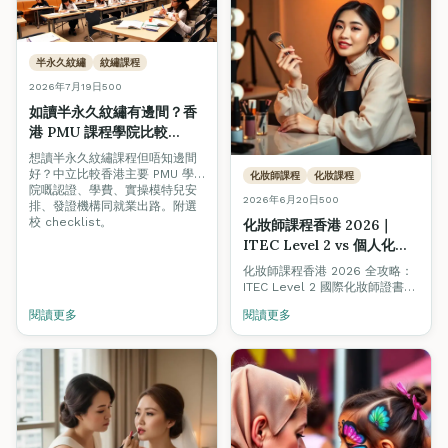
半永久紋繡
紋繡課程
2026年7月19日
500
如讀半永久紋繡有邊間？香
港 PMU 課程學院比較
2026
想讀半永久紋繡課程但唔知邊間
好？中立比較香港主要 PMU 學
化妝師課程
化妝課程
院嘅認證、學費、實操模特兒安
2026年6月20日
500
排、發證機構同就業出路。附選
校 checklist。
化妝師課程香港 2026｜
ITEC Level 2 vs 個人化妝
班 vs 化妝師牌完整對比指南
化妝師課程香港 2026 全攻略：
ITEC Level 2 國際化妝師證書、
個人化妝班、化妝師牌如何揀，
閱讀更多
閱讀更多
附學費對比、考牌路線、收入分
析與 Fine Arts Academy 報讀
資訊。