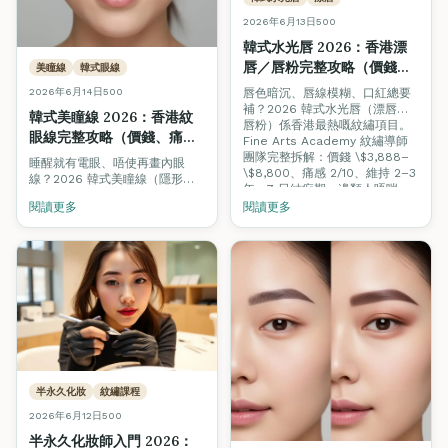
2026年6月13日
500
韓式水光唇 2026：香港漂
唇／唇粉完整攻略（價錢、
美瞳線
韓式眼線
痛唔痛、維持幾耐）
2026年6月14日
500
唇色暗沉、唇線模糊、口紅總要
補？2026 韓式水光唇（漂唇／
韓式美瞳線 2026：香港紋
唇粉）係香港最熱嘅紋繡項目。
眼線完整攻略（價錢、痛唔
Fine Arts Academy 紋繡導師
痛、維持幾耐）
團隊完整拆解：價錢 \$3,888–
睡醒就有電眼、唔使再畫內眼
\$8,800、痛感 2/10、維持 2–3
線？2026 韓式美瞳線（隱形眼
年、7 日結痂期、邊類人唔啱
線）係香港紋繡需求增長最快嘅
做，並比較水光唇 vs 漂唇 vs 漸
閱讀更多
閱讀更多
項目之一。Fine Arts Academy
層唇。
紋繡導師團隊完整拆解：價錢
\$3,500–\$6,800、痛感 3/10、
維持 2–4 年、5–7 日結痂期、邊
類人唔啱做，並比較睫毛線 vs
韓式自然眼線 vs 拉長眼線 3 種
主流風格。
半永久化妝
紋繡課程
2026年6月12日
500
半永久化妝師入門 2026：