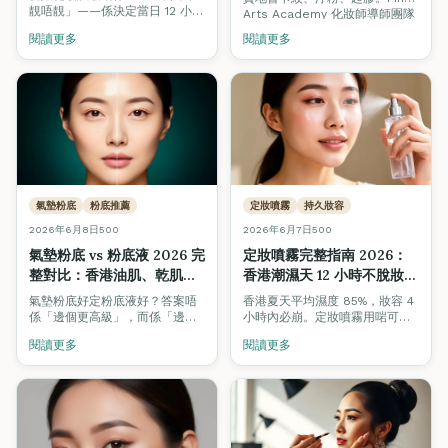
妝導師合著）
靚唔靚」——係決定當日 12 小時
Arts Academy 化妝師導師團隊
持妝、相機顯色、姊妹妝定位、
用 VTCT/ITEC 標準分清「黑眼圈
閱讀更多
閱讀更多
花球同妝感配色嘅關鍵時刻。
／暗瘡／色斑／紋身」4 大遮瑕
Fine Arts Academy 化妝師導
情境，配齊液態、膏狀、條狀、
師團隊聯同婚禮策劃顧問，拆解
調色 4 種質地推薦，再附上配色
25 點試妝必問清單，附日場／晚
輪實戰法則。
宴雙妝對照同預算指南。
氣墊粉底
粉底推薦
定妝噴霧
持久妝容
2026年6月8日
500
2026年6月7日
500
氣墊粉底 vs 粉底液 2026 完
定妝噴霧完整指南 2026：
整對比：香港油肌、乾肌、
香港潮濕天 12 小時不脫妝，
混合肌應該揀邊個？（化妝
化妝師私藏 5 步驟＋產品分
氣墊粉底好定粉底液好？答案唔
香港夏天平均濕度 85%，妝容 4
師導師實測）
類
係「邊個更高級」，而係「邊個
小時內必崩。定妝噴霧用啱可以
夾你嘅膚質＋場合」。Fine Arts
延長持妝至 12 小時，用錯反而推
閱讀更多
閱讀更多
Academy 化妝師導師團隊用
走粉底。本指南由香港
VTCT/ITEC 標準逐項比較：遮瑕
VTCT/ITEC 化妝師導師團隊拆解
力、持妝、適合膚質、上妝速
定妝噴霧 4 大類型、5 步噴法、
度、性價比，再配香港氣候推薦
油肌 vs 乾肌配方差異，連最常
清單，一次睇清楚應該點揀。
見 7 個錯誤都列清晒。