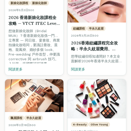
新娘化妝課程
新娘化妝師
2026年5月3日
500
2026 香港新娘化妝課程全
攻略 — VTCT ITEC Level
2 Certificate in Make-
紋繡課程
半永久紋眉
想做新娘化妝師（Bridal
up（新娘化妝師入行證書、
MUA）？香港新娘化妝係一門獨
2026年3月25日
500
課程大綱、學費、收入分
立專業 — 同日妝、宴會妝、商業
2026香港紋繡課程完全攻
拍攝化妝唔同，要識註冊妝、晨
析）
略：半永久紋眉費用、
袍、龍鳳褂、婚紗多個 look、
VTCT認證全解析｜紋眉課
Pre-wedding 戶外造型，仲要識
想學紋繡但唔知邊間好？本文全
corrective 同 airbrush 技巧。
程邊間好？
面解析2026年香港半永久紋眉課
入行第一張國際認可證書 =
程費用、VTCT ITEC四級認證優
**VTCT ITEC Level 2
閱讀更多
閱讀更多
勢、飄眉霧眉技術分別，以及紋
Certificate in Make-up**（資
繡師月入$30,000+的真實職業前
歷編號 603/4071/X）。本文詳
景。
解官方課程大綱、考試制度、學
費，加上 2026 香港新娘化妝師
真實收入區間。
飄眉課程
半永久紋眉
K-Beauty
Olive Young
2026年3月18日
500