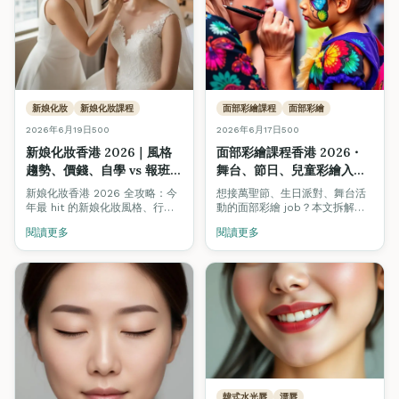
新娘化妝
新娘化妝課程
面部彩繪課程
面部彩繪
2026年6月19日
500
2026年6月17日
500
新娘化妝香港 2026｜風格
面部彩繪課程香港 2026・
趨勢、價錢、自學 vs 報班
舞台、節日、兒童彩繪入行
vs 聘請化妝師完整指南
完整指南
新娘化妝香港 2026 全攻略：今
想接萬聖節、生日派對、舞台活
年最 hit 的新娘化妝風格、行情
動的面部彩繪 job？本文拆解香
價錢、自學 vs 短期化妝課程 vs
港面部彩繪課程價錢、3 大派別
閱讀更多
閱讀更多
聘請新娘化妝師如何揀，附 ITEC
（舞台 / 兒童 / Body Art）、收
國際化妝師證書資訊與職涯收入
入分析與入行裝備清單。
分析。
韓式水光唇
漂唇