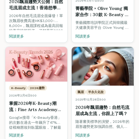
2026年3月17日
500
2026飄眉趨勢大公開：自然
毛流眉成主流！香港想學飄
菁藝學院 × Olive Young 獨
眉課程現在正是最佳時機
家合作：30款 K-Beauty 精
2026年自然毛流眉全面爆發！單
選產品助你課堂內外提升美
次飄眉收費高達HK$3,000-
菁藝國際培訓學院正式與韓國最
8,000+，飄眉課程成為最高回報
容技術
大健康美容平台 Olive Young 合
的美容技能投資。了解最新2026
作，為學員精選30款 K-Beauty
眉形趨勢、為什麼飄眉是AI無法
閱讀更多
閱讀更多
產品，涵蓋美睫、美甲及美妝三
取代的手藝、以及如何從零基礎
大課程。使用推廣碼
到月入過萬。
2024FA1020 即享 5% 折扣，助
你在課堂內外持續練習與提升技
術。
K-Beauty
2026趨勢
飄眉
半永久化妝
2026年2月6日
500
2025年12月28日
500
掌握2026年K-Beauty潮
2026年飄眉趨勢：自然毛流
流：Fine Arts Academy課
眉成為主流，你跟上了嗎？
程如何提升您的專業技能
Google搜尋「K-Beauty香港」
隨著審美標準的演變，2026年的
的次數在過去一年飆升了47%。
眉形趨勢更加強調自然、個人化
從模糊唇妝到臥蠶眼妝，了解最
的毛流設計。掌握最新飄眉技
新韓國美容趨勢如何重新定義香
閱讀更多
閱讀更多
術，讓你在競爭激烈的市場中脫
港美容行業，以及如何透過專業