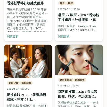
香港新手轉行紋繡完整路線
霧眉
飄眉
圖（從零到月入 \$30,000
想由零開始學紋繡？2026 年香
2026年6月11日
500
＋）
港半永久化妝師市場每年超過 8
霧眉 vs 飄眉 2026：香港新
億，入行門檻清晰但細節多。
手揀邊種？紋繡導師 12 點完
Fine Arts Academy 紋繡導師
整對照（含復原期＋價錢）
團隊用 8 個步驟拆解：點揀課
霧眉（粉霧眉、Ombre Brow）
程、需要乜工具、考 VTCT／
同飄眉（Microblading）係
ITEC 認證、實習要做幾多隻真人
2026 年香港最熱門嘅兩種紋繡
手、開業點計成本，附第一年收
閱讀更多
閱讀更多
項目。但兩者技術、復原期、持
入時間表。
久度、價錢、適合膚質完全不
同。Fine Arts Academy 紋繡
導師團隊用 12 個維度逐項對照，
仲附香港價格範圍同揀選決策
樹。
遮瑕膏推薦
遮瑕教學
新娘化妝
新娘試妝
2026年6月9日
500
2026年6月10日
500
遮瑕膏推薦 2026：香港黑
新娘化妝 2026：香港準新
眼圈、暗瘡、色斑遮瑕全攻
娘試妝完整 25 點
略（化妝師導師實測）
遮瑕膏唔係愈高遮愈好——揀錯
Checklist（婚禮策劃師＋化
新娘化妝試妝唔係「畫一次睇下
質地會卡紋、浮粉、起膠。Fine