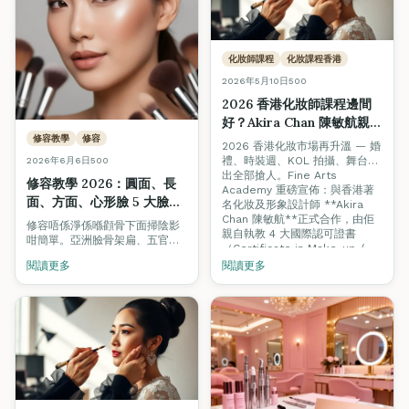
化妝師課程
化妝課程香港
2026年5月10日
500
2026 香港化妝師課程邊間
好？Akira Chan 陳敏航親自
執教 + 4大國際證書完全攻
修容教學
修容
2026 香港化妝市場再升溫 — 婚
略
禮、時裝週、KOL 拍攝、舞台演
2026年6月6日
500
出全部搶人。Fine Arts
修容教學 2026：圓面、長
Academy 重磅宣佈：與香港著
面、方面、心形臉 5 大臉型
名化妝及形象設計師 **Akira
修容位置全圖解（亞洲臉型
Chan 陳敏航**正式合作，由佢
修容唔係淨係喺顴骨下面掃陰影
親自執教 4 大國際認可證書
專用）
咁簡單。亞洲臉骨架扁、五官集
（Certificate in Make-up /
中，用歐美 contour 公式直接畫
Bridal Make-up / Award in
閱讀更多
閱讀更多
只會「污糟」加「老氣」。本教
Asian Bridal Make-up /
學由香港 VTCT/ITEC 化妝師導師
Diploma in Fashion, Theatre
團隊撰寫，逐個臉型拆解修容點
and Media Make-up）。一文
位、刷具角度、膏狀 vs 粉狀選
睇清課程內容、學費、與其他化
擇、修容色號公式，連最常見 9
妝學院比較、收入前景同 10 大常
個失敗位都列晒出嚟。
見問題。