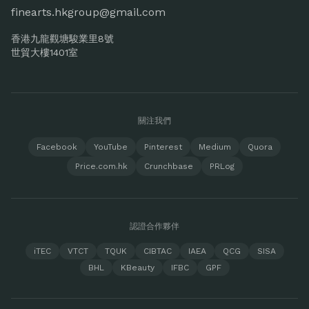
finearts.hkgroup@gmail.com
香港九龍觀塘駿業里8號
世貿大樓1401室
關注我們
Facebook
YouTube
Pinterest
Medium
Quora
Price.com.hk
Crunchbase
PRLog
認證合作夥伴
iTEC
VTCT
TQUK
CIBTAC
IAEA
QCG
SISA
BHL
KBeauty
IFBC
GPF