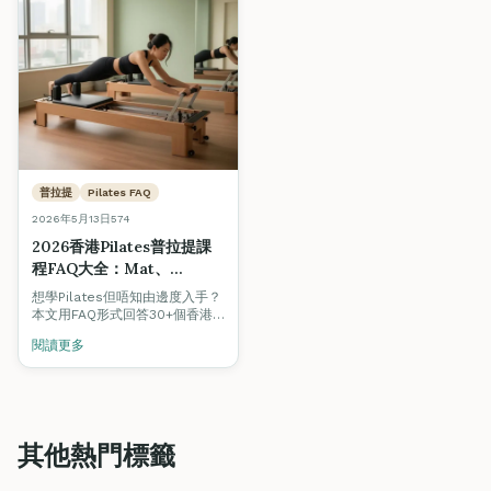
普拉提
Pilates FAQ
2026年5月13日
574
2026香港Pilates普拉提課
程FAQ大全：Mat、
Reformer、Cadillac分別
想學Pilates但唔知由邊度入手？
＋為何選Fine Arts ×
本文用FAQ形式回答30+個香港
HKRPA®
人最常問的普拉提問題：Pilates
閱讀更多
係咩、Mat / Reformer /
Cadillac / Chair點揀、邊類人最
啱、邊間Pilates導師課程最值得
讀，並解釋點解Fine Arts ×
HKRPA® ITTAP®認可課程脫穎
而出。
其他熱門標籤