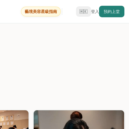
藝境美容星級指南
🇭🇰
登入
預約上堂