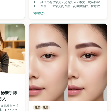
HIFU 副作用有幾常見？是否安全？本文一次過拆解
HIFU 原理、6 大常見副作用、高風險族群、揀療程必
問 5 條問題，並介紹想入行做激光 / 美容儀器操作員
閱讀更多
的 VTCT / ITEC Level 4 課程路線。
香港新手轉
月入
永久化妝師市場
霧眉
飄眉
ine Arts