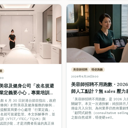
美容師招聘
唔使跑數
業
2026年6月28日
500
00
美容師招聘不用跑數・2026
美容及健身公司「改名規避
師人工點計？無 sales 壓力
業定義要小心，專業培訓與
式技術全拆解
費者真正保障
「美容師招聘不用跑數」是 2026 
 6 月 30 日於港台節目指出，政府
關鍵字。本文一次過拆解：純技師月入 vs
明條例》針對美容及健身服務的修例工
佣金月入分別、為何業界仍然倚重銷
但提醒當局要小心處理「行業定義」，
「顧問式銷售（consultative sell
改名就可規避監管。本文拆解事件，並
之餘自然成單，唔使硬sell。
（VTCT／ITEC／TQUK）與
tars 認證沙龍，才是消費者長遠的真正保