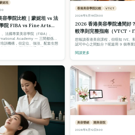
蒙妮坦
香港美容學院比較
VTCT
00
2026年5月18日
500
港美容學院比較｜蒙妮坦 vs 法
2026 香港美容學院邊間好
FIBA vs Fine Arts
較準則完整指南（VTCT・I
my：認證、課程、就業、創業生
）、法國專業美容學院（FIBA）、
TQUK 認證學院實用對照）
nternational Academy — 三間都係香
照
想報讀香港美容課程，但唔知 IVE、
容培訓機構，但定位、強項、配套生態
認可中心之間點分？呢篇用 9 個專
中立比較三者嘅認證體系、課程深度、
認證、班級規模、考試合格率、光牌
閱讀更多
並解釋點解 Fine Arts 同時搞
援、韓國證書、價格透明度、開課保
rs 美容院認證、Job Board 美業招聘平
幫你建立揀學院嘅完整框架，並附上 Fin
劃 — 因為我哋相信整個行業要一齊
International Academy 嘅實
美容營銷
開美容院
2026年5月12日
500