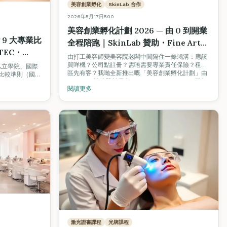
美容創業孵化
SkinLab 合作
2026年5月17日
500
美容創業孵化計劃 2026 — 由 0 到開業
？9 大專業比
全程陪跑｜SkinLab 贊助・Fine Arts
TEC・
Academy 認可
由打工美容師變美容院老闆中間隔住一條鴻溝：應該
買咩機？公司點註冊？需唔需要專業責任保險？租邊
私立學院、國際
區先有客？我哋全新推出嘅「美容創業孵化計劃」由
業比較準則（國際
SkinLab 贊助器材優惠，Fine Arts Academy 導師
可否、就業支
閱讀更多
認可輔導，由器材採購、公司註冊、商業保險、選
證、教學語言）
址，到客源建立全程陪跑。
e Arts
際數據作對照參考。
激光證書課程
光牌課程