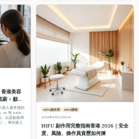
 香港美容
底薪 + 顧問
入行新人最常搜的
HIFU副作用
HIFU課程
 有 sales
2026年6月20日
500
售、以及點樣用
ing）」幫到客人
HIFU 副作用完整指南香港 2026｜安全
度、風險、操作員資歷如何揀