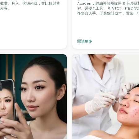
、收費、月入、客源來源，並比較與紮
Academy 紋繡導師團隊用 8 個步
涯差異。
程、需要乜工具、考 VTCT／ITEC
多隻真人手、開業點計成本，附第一
閱讀更多