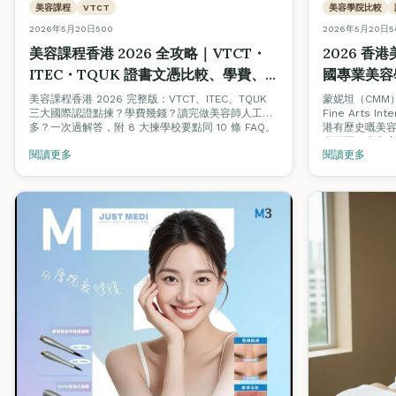
美容課程
VTCT
美容學院比較
2026年5月20日
500
2026年5月20日
5
美容課程香港 2026 全攻略｜VTCT・
2026 香
ITEC・TQUK 證書文憑比較、學費、
國專業美容學院 
美容師人工
Acade
美容課程香港 2026 完整版：VTCT、ITEC、TQUK
蒙妮坦（CMM
三大國際認證點揀？學費幾錢？讀完做美容師人工幾
Fine Arts I
態全方位對
多？一次過解答，附 8 大揀學校要點同 10 條 FAQ。
港有歷史嘅美
大不同。本文
閱讀更多
閱讀更多
學費、就業支援，
Beauty Sta
台同創業孵化計
升級。