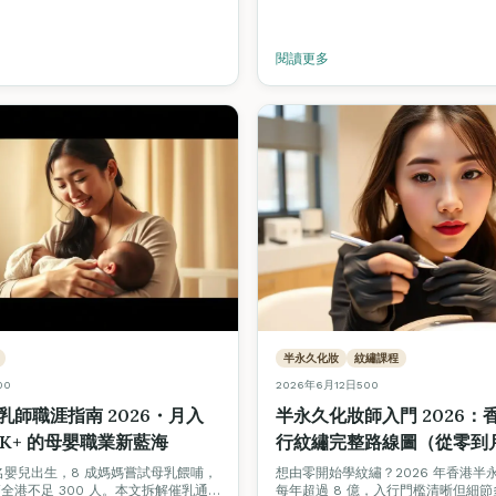
閱讀更多
半永久化妝
紋繡課程
00
2026年6月12日
500
乳師職涯指南 2026・月入
半永久化妝師入門 2026：
60K+ 的母嬰職業新藍海
行紋繡完整路線圖（從零到
\$30,000＋）
萬名嬰兒出生，8 成媽媽嘗試母乳餵哺，
想由零開始學紋繡？2026 年香港半
全港不足 300 人。本文拆解催乳通
每年超過 8 億，入行門檻清晰但細節多。F