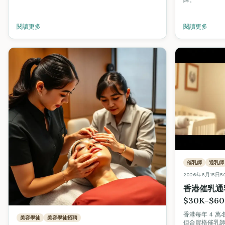
障。
閱讀更多
閱讀更多
催乳師
通乳師
2026年6月15日
5
香港催乳通
$30K–$
香港每年 4 
美容學徒
美容學徒招聘
但合資格催乳師