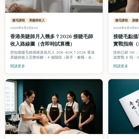
睫毛課程
美睫師收入
睫毛課程
接睫
2026年6月2日
500
2026年6月2日
50
香港美睫師月入幾多？2026 接睫毛師
接睫毛點搵
收入路線圖（含即時試算機）
實戰指南（I
招）
想知接睫毛師係咪真係月入 30K–60K？2026 香港
技術已經 OK
美睫師收入完整拆解：4 個階段（新手・兼職・全
源實戰 8 招：IG
職・工作室老闆）合理收入、客單價、回頭率對比，
模板、3 週回頭率
閱讀更多
閱讀更多
加埋即時收入試算機，拖滑桿即知你嘅情境月入幾
口碑轉介設計、
多。
日 2 客嘅實際