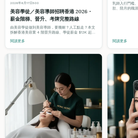
2026年6月17日
500
乳師入行門檻
肚、陪月的職
美容學徒／美容導師招聘香港 2026・
薪金階梯、晉升、考牌完整路線
由美容學徒做到美容導師，要幾耐？人工點走？本文
拆解香港美容業 4 階晉升路線、學徒薪金 $13K 起
步、導師時薪 $400–$800，附揾工渠道與招聘陷阱
閱讀更多
閱讀更多
避雷。