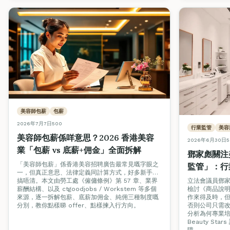
美容師包薪
包薪
2026年7月7日
500
行業監管
美容
美容師包薪係咩意思？2026 香港美容
2026年6月30日
5
業「包薪 vs 底薪+佣金」全面拆解
鄧家彪關注
「美容師包薪」係香港美容招聘廣告最常見嘅字眼之
監管」：行
一，但真正意思、法律定義同計算方式，好多新手都
認證才是消
搞唔清。本文由勞工處《僱傭條例》第 57 章、業界
立法會議員鄧家彪
薪酬結構、以及 ctgoodjobs / Workstem 等多個
檢討《商品說
來源，逐一拆解包薪、底薪加佣金、純佣三種制度嘅
作來得及時，
分別，教你點樣睇 offer、點樣揀入行方向。
否則公司只需
分析為何專業培訓
Beauty S