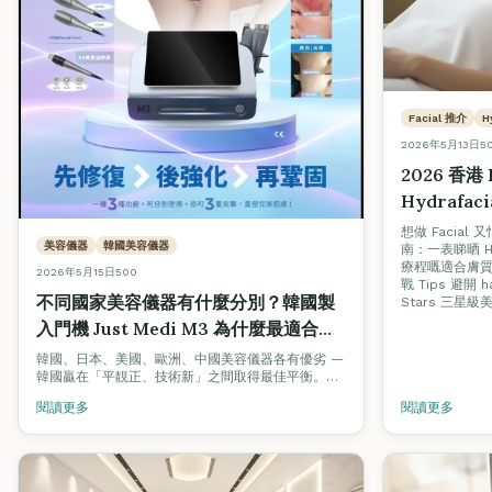
Facial 推介
H
2026年5月13日
5
2026 香港
Hydrafa
合你？+ 避開
想做 Facial 
美容儀器
韓國美容儀器
南：一表睇晒 Hy
Tips
療程嘅適合膚質
2026年5月15日
500
戰 Tips 避開 h
不同國家美容儀器有什麼分別？韓國製
Stars 三
入門機 Just Medi M3 為什麼最適合香
港女生和小本美容院？
韓國、日本、美國、歐洲、中國美容儀器各有優劣 —
韓國贏在「平靚正、技術新」之間取得最佳平衡。深
入評測韓國製 Just Medi M3 三合一入門機（雙頻聲
閱讀更多
閱讀更多
波 + HIFU + RF），點解最啱香港女生同小本美容
院。