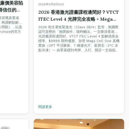
平？廉價美容陷
2026年5月6日
500
得信任的美
2026 香港激光證書課程邊間好？VTCT
廉價美容嘅真實成
ITEC Level 4 光牌完全攻略 + Mega
。再講解點解唔
Cell One 實機教學
2026 衛生署收緊激光（Class 3B/4）監管，無國際
太明顯），以及
認可資歷的「無牌操作」隨時觸法。一文睇清香港激
chise的官方
光證書課程邊間好、VTCT ITEC Level 4 點解係黃金
標準、$9999 限時優惠、加埋 Mega Cell One 真機
實操（OPT 平頂脈衝、7 種濾光片、藍寶石 -3°C 冰
點冷凍）— 由零基礎到考牌、入行、開店一文搞掂。
閱讀更多