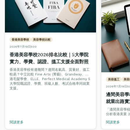
香港美容學校
美容學校比較
2026年7月19日
500
香港美容學校2026排名比較｜5大學院
實力、學費、認證、搵工支援全面對照
香港美容學校有邊幾間？邊間名氣高、質量好、搵工
較易？中立比較 Fine Arts (菁藝)、Grandway、香
港毛髮學會、ELLE、Perfect Medical Academy 5
美容搵工
美容
大學院嘅認證、學費、班級人數、考試合格率同就業
2026年7月19日
5
支援。
邊間美容學
就業出路實
「邊間美容學
分析香港美業 
邊種認證，並
閱讀更多
閱讀更多