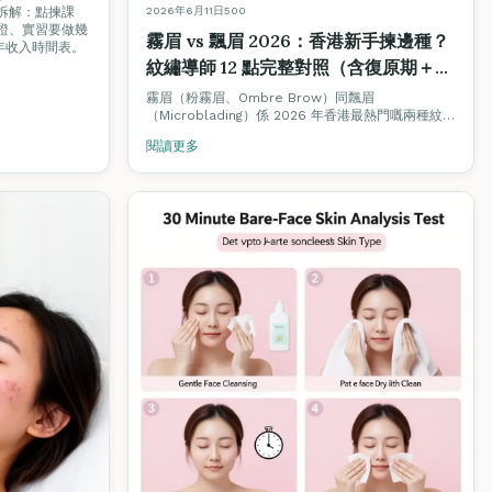
2026年6月11日
500
驟拆解：點揀課
 認證、實習要做幾
霧眉 vs 飄眉 2026：香港新手揀邊種？
年收入時間表。
紋繡導師 12 點完整對照（含復原期＋價
錢）
霧眉（粉霧眉、Ombre Brow）同飄眉
（Microblading）係 2026 年香港最熱門嘅兩種紋繡
項目。但兩者技術、復原期、持久度、價錢、適合膚
閱讀更多
質完全不同。Fine Arts Academy 紋繡導師團隊用
12 個維度逐項對照，仲附香港價格範圍同揀選決策
樹。