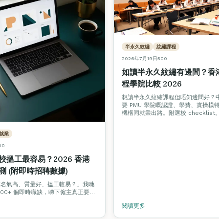
半永久紋繡
紋繡課程
2026年7月19日
500
如讀半永久紋繡有邊間？香港
程學院比較 2026
想讀半永久紋繡課程但唔知邊間好？
要 PMU 學院嘅認證、學費、實操模
機構同就業出路。附選校 checklist
就業
00
校搵工最容易？2026 香港
測 (附即時招聘數據)
校名氣高、質量好、搵工較易？」我哋
300+ 個即時職缺，睇下僱主真正要求
比較各學院嘅就業支援模式。
閱讀更多