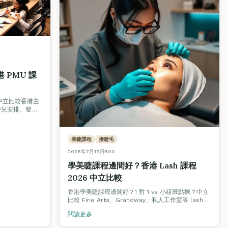
 PMU 課
中立比較香港主
特兒安排、發證
。
美睫課程
接睫毛
2026年7月19日
500
學美睫課程邊間好？香港 Lash 課程
2026 中立比較
香港學美睫課程邊間好？1 對 1 vs 小組班點揀？中立
比較 Fine Arts、Grandway、私人工作室等 lash 課
程學費、真人模特兒、認證、實習睫毛量、就業支
閱讀更多
援。