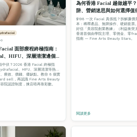
為何香港 Facial 越做越
阱、營銷迷思與如何選擇值
容院（2026 完整指南）
$198 一次 Facial 真係抵？拆解
本：稀釋產品、無牌操作、硬銷套票
好信「美容院創業教練」（利益衝突
ydrafacial
香港首個由學院主理、零佣金、零fran
指南 — Fine Arts Beauty Stars。
00
 Facial 面部療程終極指南：
cial、HIFU、深層清潔邊個適
 Hard Sell 美容院實戰
又怕中伏？2026 香港 Facial 終極指
drafacial、HIFU、深層清潔等熱門
、療效、價錢、優缺點。教你 8 個實
ard sell，再認識 Fine Arts Beauty
星級美容院認證制度，揀店唔再靠彩數。
閱讀更多