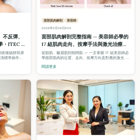
面部肌肉解剖
美容師
2026年5月26日
500
、不反彈、
面部肌肉解剖完整指南 — 美容師必學的
ITEC /
17 組肌肉走向、按摩手法與激光治療對
應（2026）
到術後鎮靜與屏
從額肌、皺眉肌到頸闊肌 — 一文掌握 17 組美容師必
針清標準操作流
學面部肌肉的位置、走向、按摩方向及對應的激光 /
國際美容認證實操考
紋眉 / Hifu 治療參考。附互動 3D 解剖模型。
閱讀更多