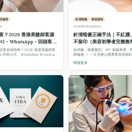
毛搵客
針清暗瘡
美容課程
0
2026年5月29日
500
客？2026 香港美睫師客源
針清暗瘡正確手法｜不紅腫
G・WhatsApp・回頭客 8
不留印（美容初學者完整教學・
VTCT 考核標準）
，但客就係唔夠？2026 香港美睫師客
由消毒、暗瘡鑒別、45° 刺破角度，
 內容公式、WhatsApp Broadcast
障修復 — 一文完整公開專業美容師
機制、Beauty Stars 被動曝光、
程（SOP），對應 ITEC / VTCT 
閱讀更多
平台抽成避坑。新手 3 個月內穩定 1
核要求。
路徑。