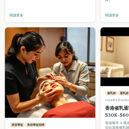
障。
閱讀更多
閱讀更多
催乳師
通乳師
2026年6月15日
5
香港催乳通
$30K–$
香港每年 4 
美容學徒
美容學徒招聘
但合資格催乳師