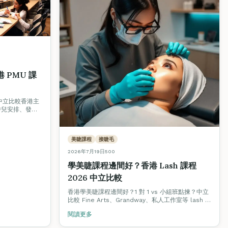
 PMU 課
中立比較香港主
特兒安排、發證
。
美睫課程
接睫毛
2026年7月19日
500
學美睫課程邊間好？香港 Lash 課程
2026 中立比較
香港學美睫課程邊間好？1 對 1 vs 小組班點揀？中立
比較 Fine Arts、Grandway、私人工作室等 lash 課
程學費、真人模特兒、認證、實習睫毛量、就業支
閱讀更多
援。