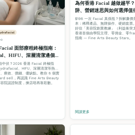
為何香港 Facial 越做越
阱、營銷迷思與如何選擇值
容院（2026 完整指南）
$198 一次 Facial 真係抵？拆解
本：稀釋產品、無牌操作、硬銷套票
好信「美容院創業教練」（利益衝突
ydrafacial
香港首個由學院主理、零佣金、零fran
指南 — Fine Arts Beauty Stars。
00
 Facial 面部療程終極指南：
cial、HIFU、深層清潔邊個適
 Hard Sell 美容院實戰
又怕中伏？2026 香港 Facial 終極指
drafacial、HIFU、深層清潔等熱門
、療效、價錢、優缺點。教你 8 個實
ard sell，再認識 Fine Arts Beauty
星級美容院認證制度，揀店唔再靠彩數。
閱讀更多