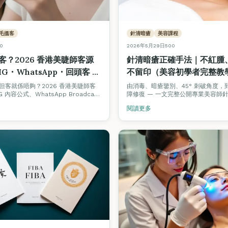
毛搵客
針清暗瘡
美容課程
0
2026年5月29日
500
客？2026 香港美睫師客源
針清暗瘡正確手法｜不紅腫
G・WhatsApp・回頭客 8
不留印（美容初學者完整教學・
VTCT 考核標準）
，但客就係唔夠？2026 香港美睫師客
由消毒、暗瘡鑒別、45° 刺破角度，
 內容公式、WhatsApp Broadcast
障修復 — 一文完整公開專業美容師
機制、Beauty Stars 被動曝光、
程（SOP），對應 ITEC / VTCT 
閱讀更多
平台抽成避坑。新手 3 個月內穩定 1
核要求。
路徑。