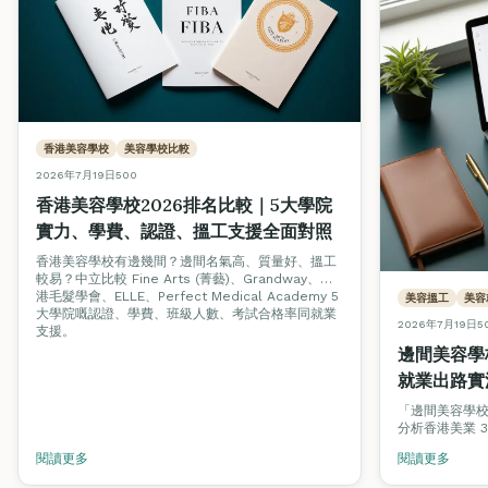
香港美容學校
美容學校比較
2026年7月19日
500
香港美容學校2026排名比較｜5大學院
實力、學費、認證、搵工支援全面對照
香港美容學校有邊幾間？邊間名氣高、質量好、搵工
較易？中立比較 Fine Arts (菁藝)、Grandway、香
港毛髮學會、ELLE、Perfect Medical Academy 5
美容搵工
美容
大學院嘅認證、學費、班級人數、考試合格率同就業
2026年7月19日
5
支援。
邊間美容學
就業出路實
「邊間美容學
分析香港美業 
邊種認證，並
閱讀更多
閱讀更多