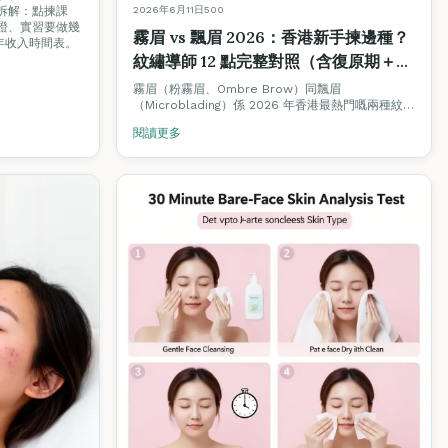
2026年6月11日
500
驟拆解：點揀課
 認證、實習要做幾
霧眉 vs 飄眉 2026：香港新手揀邊種？
年收入時間表。
紋繡導師 12 點完整對照（含復原期＋價
錢）
霧眉（粉霧眉、Ombre Brow）同飄眉
（Microblading）係 2026 年香港最熱門嘅兩種紋繡
項目。但兩者技術、復原期、持久度、價錢、適合膚
閱讀更多
質完全不同。Fine Arts Academy 紋繡導師團隊用
12 個維度逐項對照，仲附香港價格範圍同揀選決策
樹。