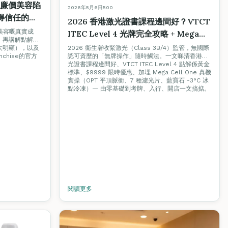
平？廉價美容陷
2026年5月6日
500
得信任的美
2026 香港激光證書課程邊間好？VTCT
廉價美容嘅真實成
ITEC Level 4 光牌完全攻略 + Mega
。再講解點解唔
Cell One 實機教學
2026 衛生署收緊激光（Class 3B/4）監管，無國際
太明顯），以及
認可資歷的「無牌操作」隨時觸法。一文睇清香港激
chise的官方
光證書課程邊間好、VTCT ITEC Level 4 點解係黃金
標準、$9999 限時優惠、加埋 Mega Cell One 真機
實操（OPT 平頂脈衝、7 種濾光片、藍寶石 -3°C 冰
點冷凍）— 由零基礎到考牌、入行、開店一文搞掂。
閱讀更多