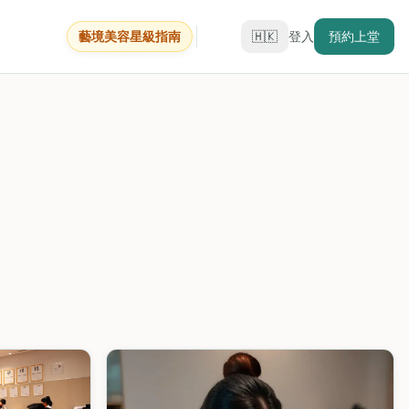
藝境美容星級指南
🇭🇰
登入
預約上堂