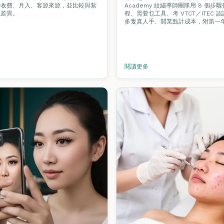
、收費、月入、客源來源，並比較與紮
Academy 紋繡導師團隊用 8 個步
涯差異。
程、需要乜工具、考 VTCT／ITEC
多隻真人手、開業點計成本，附第一
閱讀更多