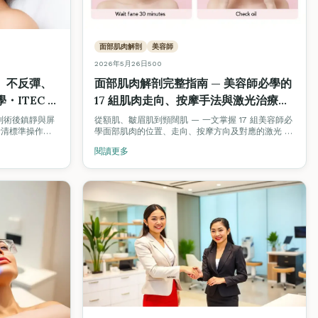
面部肌肉解剖
美容師
2026年5月26日
500
、不反彈、
面部肌肉解剖完整指南 — 美容師必學的
ITEC /
17 組肌肉走向、按摩手法與激光治療對
應（2026）
到術後鎮靜與屏
從額肌、皺眉肌到頸闊肌 — 一文掌握 17 組美容師必
針清標準操作流
學面部肌肉的位置、走向、按摩方向及對應的激光 /
國際美容認證實操考
紋眉 / Hifu 治療參考。附互動 3D 解剖模型。
閱讀更多