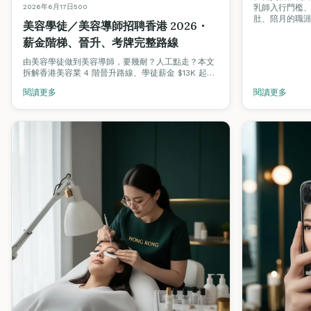
2026年6月17日
500
乳師入行門檻
肚、陪月的職
美容學徒／美容導師招聘香港 2026・
薪金階梯、晉升、考牌完整路線
由美容學徒做到美容導師，要幾耐？人工點走？本文
拆解香港美容業 4 階晉升路線、學徒薪金 $13K 起
步、導師時薪 $400–$800，附揾工渠道與招聘陷阱
閱讀更多
閱讀更多
避雷。