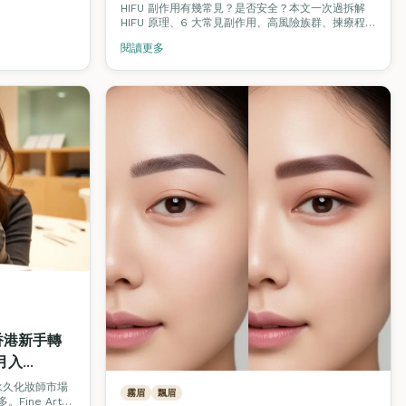
HIFU 副作用有幾常見？是否安全？本文一次過拆解
HIFU 原理、6 大常見副作用、高風險族群、揀療程必
問 5 條問題，並介紹想入行做激光 / 美容儀器操作員
閱讀更多
的 VTCT / ITEC Level 4 課程路線。
香港新手轉
月入
永久化妝師市場
霧眉
飄眉
ine Arts