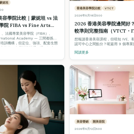
蒙妮坦
香港美容學院比較
VTCT
00
2026年5月18日
500
港美容學院比較｜蒙妮坦 vs 法
2026 香港美容學院邊間好
FIBA vs Fine Arts
較準則完整指南（VTCT・I
my：認證、課程、就業、創業生
）、法國專業美容學院（FIBA）、
TQUK 認證學院實用對照）
nternational Academy — 三間都係香
照
想報讀香港美容課程，但唔知 IVE、
容培訓機構，但定位、強項、配套生態
認可中心之間點分？呢篇用 9 個專
中立比較三者嘅認證體系、課程深度、
認證、班級規模、考試合格率、光牌
閱讀更多
並解釋點解 Fine Arts 同時搞
援、韓國證書、價格透明度、開課保
rs 美容院認證、Job Board 美業招聘平
幫你建立揀學院嘅完整框架，並附上 Fin
劃 — 因為我哋相信整個行業要一齊
International Academy 嘅實
美容營銷
開美容院
2026年5月12日
500