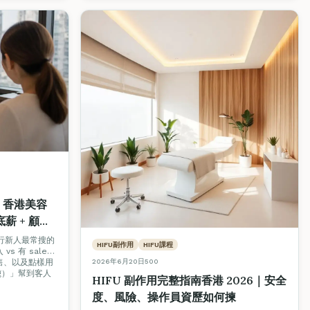
 香港美容
底薪 + 顧問
入行新人最常搜的
HIFU副作用
HIFU課程
 有 sales
2026年6月20日
500
售、以及點樣用
ing）」幫到客人
HIFU 副作用完整指南香港 2026｜安全
度、風險、操作員資歷如何揀