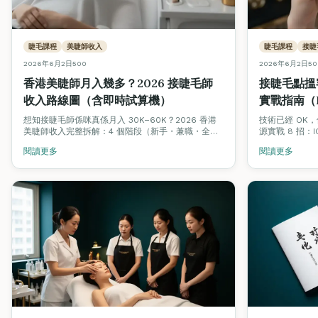
睫毛課程
美睫師收入
睫毛課程
接睫
2026年6月2日
500
2026年6月2日
50
香港美睫師月入幾多？2026 接睫毛師
接睫毛點搵
收入路線圖（含即時試算機）
實戰指南（I
招）
想知接睫毛師係咪真係月入 30K–60K？2026 香港
技術已經 OK
美睫師收入完整拆解：4 個階段（新手・兼職・全
源實戰 8 招：IG
職・工作室老闆）合理收入、客單價、回頭率對比，
模板、3 週回頭率
閱讀更多
閱讀更多
加埋即時收入試算機，拖滑桿即知你嘅情境月入幾
口碑轉介設計、
多。
日 2 客嘅實際