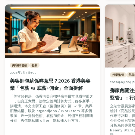
美容師包薪
包薪
2026年7月7日
500
行業監管
美容
美容師包薪係咩意思？2026 香港美容
2026年6月30日
5
業「包薪 vs 底薪+佣金」全面拆解
鄧家彪關注
「美容師包薪」係香港美容招聘廣告最常見嘅字眼之
監管」：行
一，但真正意思、法律定義同計算方式，好多新手都
認證才是消
搞唔清。本文由勞工處《僱傭條例》第 57 章、業界
立法會議員鄧家彪
薪酬結構、以及 ctgoodjobs / Workstem 等多個
檢討《商品說
來源，逐一拆解包薪、底薪加佣金、純佣三種制度嘅
作來得及時，
分別，教你點樣睇 offer、點樣揀入行方向。
否則公司只需
分析為何專業培訓
Beauty S