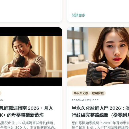
閱讀更多
半永久化妝
紋繡課程
00
2026年6月12日
500
乳師職涯指南 2026・月入
半永久化妝師入門 2026：
60K+ 的母嬰職業新藍海
行紋繡完整路線圖（從零到
\$30,000＋）
萬名嬰兒出生，8 成媽媽嘗試母乳餵哺，
想由零開始學紋繡？2026 年香港半
全港不足 300 人。本文拆解催乳通
每年超過 8 億，入行門檻清晰但細節多。F