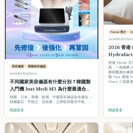
Facial 推介
H
2026年5月13日
5
2026 香港
Hydrafa
合你？+ 避開
想做 Facial 
美容儀器
韓國美容儀器
南：一表睇晒 Hy
Tips
療程嘅適合膚質
2026年5月15日
500
戰 Tips 避開 h
不同國家美容儀器有什麼分別？韓國製
Stars 三
入門機 Just Medi M3 為什麼最適合香
港女生和小本美容院？
韓國、日本、美國、歐洲、中國美容儀器各有優劣 —
韓國贏在「平靚正、技術新」之間取得最佳平衡。深
入評測韓國製 Just Medi M3 三合一入門機（雙頻聲
閱讀更多
閱讀更多
波 + HIFU + RF），點解最啱香港女生同小本美容
院。