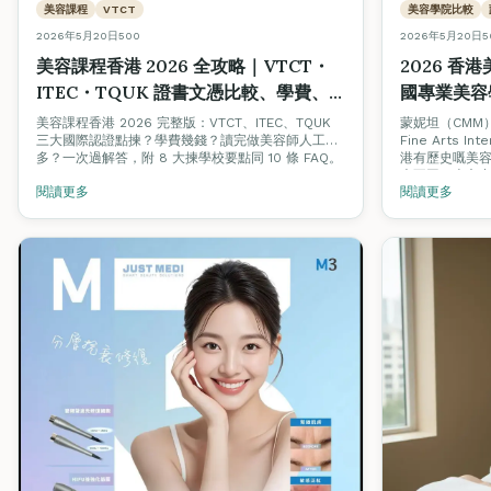
美容課程
VTCT
美容學院比較
2026年5月20日
500
2026年5月20日
5
美容課程香港 2026 全攻略｜VTCT・
2026 香
ITEC・TQUK 證書文憑比較、學費、
國專業美容學院 
美容師人工
Acade
美容課程香港 2026 完整版：VTCT、ITEC、TQUK
蒙妮坦（CMM
三大國際認證點揀？學費幾錢？讀完做美容師人工幾
Fine Arts I
態全方位對
多？一次過解答，附 8 大揀學校要點同 10 條 FAQ。
港有歷史嘅美
大不同。本文
閱讀更多
閱讀更多
學費、就業支援，
Beauty Sta
台同創業孵化計
升級。