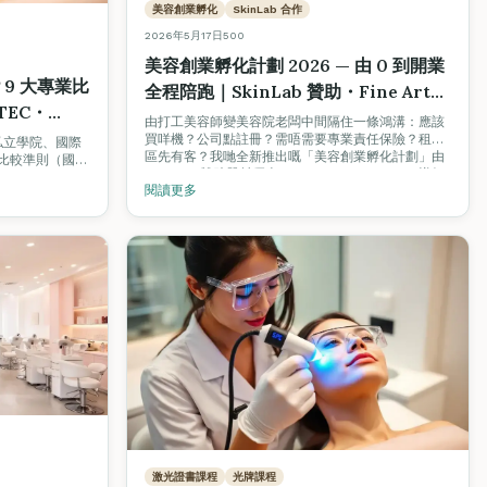
美容創業孵化
SkinLab 合作
2026年5月17日
500
美容創業孵化計劃 2026 — 由 0 到開業
？9 大專業比
全程陪跑｜SkinLab 贊助・Fine Arts
TEC・
Academy 認可
由打工美容師變美容院老闆中間隔住一條鴻溝：應該
買咩機？公司點註冊？需唔需要專業責任保險？租邊
私立學院、國際
區先有客？我哋全新推出嘅「美容創業孵化計劃」由
業比較準則（國際
SkinLab 贊助器材優惠，Fine Arts Academy 導師
可否、就業支
閱讀更多
認可輔導，由器材採購、公司註冊、商業保險、選
證、教學語言）
址，到客源建立全程陪跑。
e Arts
際數據作對照參考。
激光證書課程
光牌課程