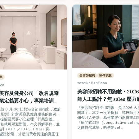
美容師招聘
唔使跑數
業
2026年6月28日
500
00
美容師招聘不用跑數・2026
美容及健身公司「改名規避
師人工點計？無 sales 壓力
業定義要小心，專業培訓與
式技術全拆解
費者真正保障
「美容師招聘不用跑數」是 2026 
 6 月 30 日於港台節目指出，政府
關鍵字。本文一次過拆解：純技師月入 vs
明條例》針對美容及健身服務的修例工
佣金月入分別、為何業界仍然倚重銷
但提醒當局要小心處理「行業定義」，
「顧問式銷售（consultative sell
改名就可規避監管。本文拆解事件，並
之餘自然成單，唔使硬sell。
（VTCT／ITEC／TQUK）與
tars 認證沙龍，才是消費者長遠的真正保