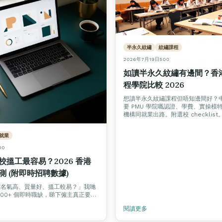
半永久紋繡
紋繡課程
2026年7月19日
500
如讀半永久紋繡有邊間？香港
程學院比較 2026
想讀半永久紋繡課程但唔知邊間好？
要 PMU 學院嘅認證、學費、實操模
機構同就業出路。附選校 checklist
就業
00
校搵工最容易？2026 香港
測 (附即時招聘數據)
校名氣高、質量好、搵工較易？」我哋
300+ 個即時職缺，睇下僱主真正要求
比較各學院嘅就業支援模式。
閱讀更多