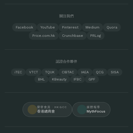
關注我們
Facebook
YouTube
Pinterest
Medium
Quora
Price.com.hk
Crunchbase
PRLog
認證合作夥伴
iTEC
VTCT
TQUK
CIBTAC
IAEA
QCG
SISA
BHL
KBeauty
IFBC
GPF
榮譽會員 · HKGCC
媒體報導
香港總商會
MythFocus