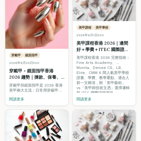
美甲課程
美甲學校
2026年6月1日
500
美甲課程香港 2026｜邊間
好＋學費＋ITEC 國際證書
全攻略
穿戴甲
鏡面指甲
美甲課程香港 2026 完整指南：
Fine Arts Academy、
2026年6月20日
500
Monita、Denise CS、LB、
穿戴甲 + 鏡面指甲香港
Elite、CMM 6 間人氣美甲學校
2026 趨勢｜揀款、保養、
證書、學費、教學重點、適合人
自製與專業課程完整指南
群一文睇清，附「美甲藝術」
穿戴甲與鏡面指甲是 2026 香港
vs「美甲師技術文憑」選擇邏輯
美甲兩大主流：日常用穿戴甲
與 ITEC 國際認證資訊。
（即除即換）、特別場合做鏡面
閱讀更多
閱讀更多
甲（拍照超出眾）。本文教你揀
款、戴足 14 日、避開傷甲陷阱，
並介紹 DIY 鏡面粉教學與美甲師
專業課程入行路線。