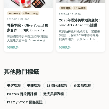
美甲趨勢
2026潮流
K-Beauty
Olive Young
2026年2月9日
500
2026年3月17日
500
2026年香港美甲潮流趨勢：
Fine Arts Academy認證課
菁藝學院 × Olive Young 獨
程助你掌握最新技術
家合作：30款 K-Beauty 精
從奶油裸色到絲絨鉻面、貓眼果
選產品助你課堂內外提升美
凍設計，探索2026年香港最熱門
菁藝國際培訓學院正式與韓國最
的美甲趨勢，以及Fine Arts
容技術
大健康美容平台 Olive Young 合
Academy的VTCT/ITEC認證課程
作，為學員精選30款 K-Beauty
如何助你在競爭激烈的美甲市場
閱讀更多
閱讀更多
產品，涵蓋美睫、美甲及美妝三
中脫穎而出。
大課程。使用推廣碼
2024FA1020 即享 5% 折扣，助
你在課堂內外持續練習與提升技
術。
其他熱門標籤
美容課程
美睫課程
紋眉紋繡課程
化妝師課程
Pilates 普拉提課程
激光美容課程
ITEC / VTCT 國際認證