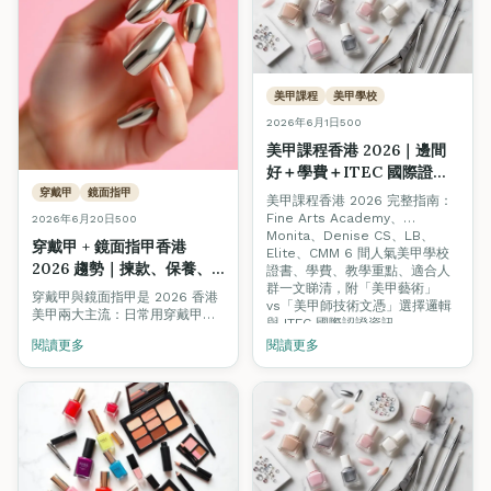
美甲課程
美甲學校
2026年6月1日
500
美甲課程香港 2026｜邊間
好＋學費＋ITEC 國際證書
全攻略
穿戴甲
鏡面指甲
美甲課程香港 2026 完整指南：
Fine Arts Academy、
2026年6月20日
500
Monita、Denise CS、LB、
穿戴甲 + 鏡面指甲香港
Elite、CMM 6 間人氣美甲學校
2026 趨勢｜揀款、保養、
證書、學費、教學重點、適合人
自製與專業課程完整指南
群一文睇清，附「美甲藝術」
穿戴甲與鏡面指甲是 2026 香港
vs「美甲師技術文憑」選擇邏輯
美甲兩大主流：日常用穿戴甲
與 ITEC 國際認證資訊。
（即除即換）、特別場合做鏡面
閱讀更多
閱讀更多
甲（拍照超出眾）。本文教你揀
款、戴足 14 日、避開傷甲陷阱，
並介紹 DIY 鏡面粉教學與美甲師
專業課程入行路線。