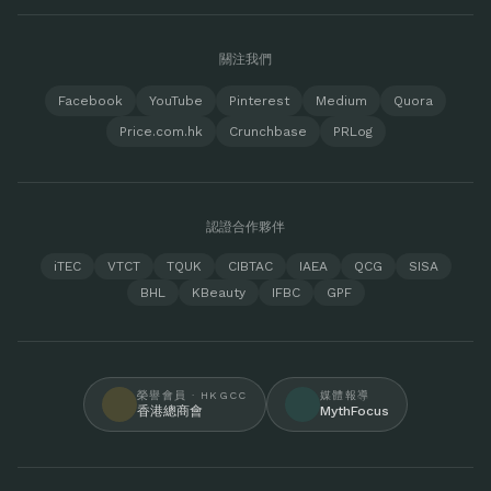
關注我們
Facebook
YouTube
Pinterest
Medium
Quora
Price.com.hk
Crunchbase
PRLog
認證合作夥伴
iTEC
VTCT
TQUK
CIBTAC
IAEA
QCG
SISA
BHL
KBeauty
IFBC
GPF
榮譽會員 · HKGCC
媒體報導
香港總商會
MythFocus