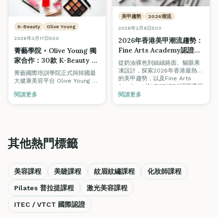
美甲趨勢
2026潮流
K-Beauty
Olive Young
2026年2月9日
500
2026年3月17日
500
2026年香港美甲潮流趨勢：
Fine Arts Academy認證課
菁藝學院 × Olive Young 獨
程助你掌握最新技術
家合作：30款 K-Beauty 精
從奶油裸色到絲絨鉻面、貓眼果
選產品助你課堂內外提升美
凍設計，探索2026年香港最熱門
菁藝國際培訓學院正式與韓國最
的美甲趨勢，以及Fine Arts
容技術
大健康美容平台 Olive Young 合
Academy的VTCT/ITEC認證課程
作，為學員精選30款 K-Beauty
如何助你在競爭激烈的美甲市場
閱讀更多
閱讀更多
產品，涵蓋美睫、美甲及美妝三
中脫穎而出。
大課程。使用推廣碼
2024FA1020 即享 5% 折扣，助
你在課堂內外持續練習與提升技
術。
其他熱門標籤
美容課程
美睫課程
紋眉紋繡課程
化妝師課程
Pilates 普拉提課程
激光美容課程
ITEC / VTCT 國際認證