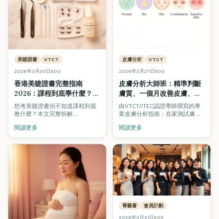
美睫證書
VTCT
皮膚分析
VTCT
2026年3月30日
500
2026年3月27日
500
香港美睫證書完整指南
皮膚分析大師班：精準判斷
2026：課程到底學什麼？真
膚質、一個月改善皮膚、選
實技術、考試例子 + 職場應
對產品與療程
想考美睫證書但不知道課程到底
由VTCT/ITEC認證導師撰寫的專
用全拆解
（VTCT/ITEC美容師模組
教什麼？本文完整拆解
業皮膚分析指南：在家測試膚質
VTCT/ITEC 美睫課程的理論與實
指南）
的方法、四大膚質深度解析、一
閱讀更多
閱讀更多
操模塊、考試情境題、真實技術
個月護膚計劃、飲食建議、男士
教學，以及如何在香港開展美睫
護膚步驟，以及何時需要專業皮
事業。
膚分析或醫美支援。
菁藝薈
會員計劃
2026年3月21日
500