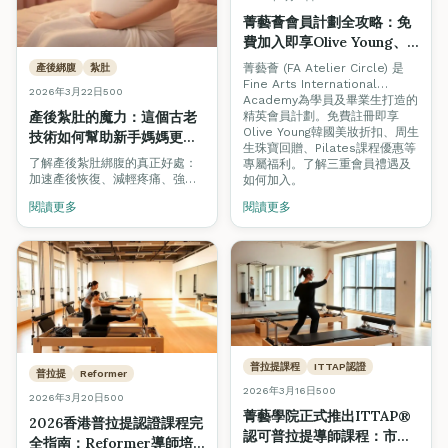
菁藝薈會員計劃全攻略：免
費加入即享Olive Young、
周生生獨家優惠｜香港美容
菁藝薈 (FA Atelier Circle) 是
產後綁腹
紮肚
學院2026
Fine Arts International
2026年3月22日
500
Academy為學員及畢業生打造的
產後紮肚的魔力：這個古老
精英會員計劃。免費註冊即享
Olive Young韓國美妝折扣、周生
技術如何幫助新手媽媽更快
生珠寶回贈、Pilates課程優惠等
恢復 + 為何香港專業培訓改
了解產後紮肚綁腹的真正好處：
專屬福利。了解三重會員禮遇及
變一切
加速產後恢復、減輕疼痛、強化
如何加入。
核心。探索香港唯一TQUK
閱讀更多
閱讀更多
Level 3認證產後綁腹課程，助你
成為專業紮肚師。
普拉提課程
ITTAP認證
普拉提
Reformer
2026年3月16日
500
2026年3月20日
500
菁藝學院正式推出ITTAP®
2026香港普拉提認證課程完
認可普拉提導師課程：市場
全指南：Reformer導師培