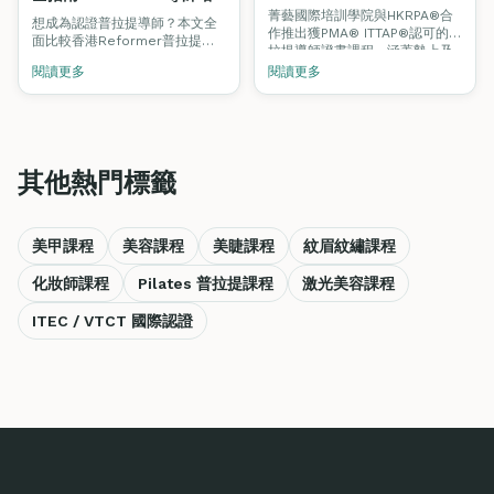
趨勢、薪酬前景與入行指南
訓費用、認證及就業前景
菁藝國際培訓學院與HKRPA®合
想成為認證普拉提導師？本文全
作推出獲PMA® ITTAP®認可的普
面比較香港Reformer普拉提課
拉提導師證書課程，涵蓋墊上及
程費用、ITTAP®認證途徑、Mat
器械普拉提，由註冊物理治療師
閱讀更多
閱讀更多
vs Reformer分別，以及就業薪
教授。了解香港普拉提行業趨勢
酬前景。了解HKRPA®與Fine
及導師薪酬前景。
Arts Academy合辦的PMA®認
可課程。
其他熱門標籤
美甲課程
美容課程
美睫課程
紋眉紋繡課程
化妝師課程
Pilates 普拉提課程
激光美容課程
ITEC / VTCT 國際認證