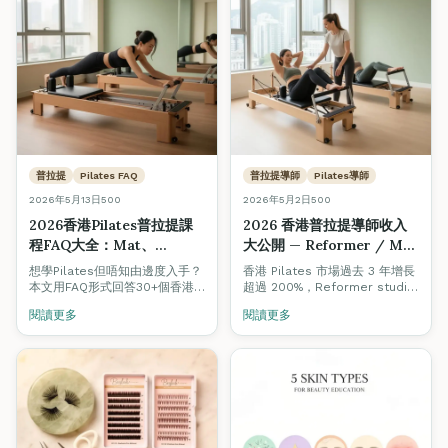
普拉提
Pilates FAQ
普拉提導師
Pilates導師
2026年5月13日
500
2026年5月2日
500
2026香港Pilates普拉提課
2026 香港普拉提導師收入
程FAQ大全：Mat、
大公開 — Reformer / Mat
Reformer、Cadillac分別
Pilates 市場分析、人工、入
想學Pilates但唔知由邊度入手？
香港 Pilates 市場過去 3 年增長
＋為何選Fine Arts ×
行全攻略（附7-8月新班開
本文用FAQ形式回答30+個香港
超過 200%，Reformer studio
HKRPA®
人最常問的普拉提問題：Pilates
課日期）
一間接一間開。一個有國際認證
閱讀更多
閱讀更多
係咩、Mat / Reformer /
嘅 Pilates 導師究竟可以賺幾
Cadillac / Chair點揀、邊類人最
多？兼職、全職、自己開班 path
啱、邊間Pilates導師課程最值得
各有幾大潛力？本文深入分析
讀，並解釋點解Fine Arts ×
2026 年香港 Pilates 行業數
HKRPA® ITTAP®認可課程脫穎
據、薪酬區間、入行路徑，最後
而出。
附上 Fine Arts Academy 7-8
月最新 Reformer 同 Mat
Pilates 開課日期。