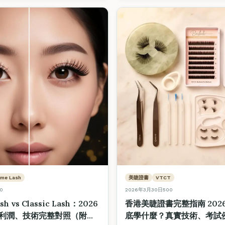
然眼線 vs 拉長眼線 3 種主流風格。
ume Lash
美睫證書
VTCT
0
2026年3月30日
500
sh vs Classic Lash：2026
香港美睫證書完整指南 202
利潤、技術完整對照（附升
底學什麼？真實技術、考試例