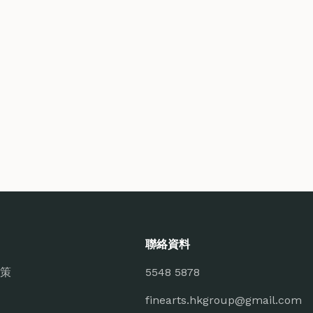
聯絡資料
策
5548 5878
finearts.hkgroup@gmail.com