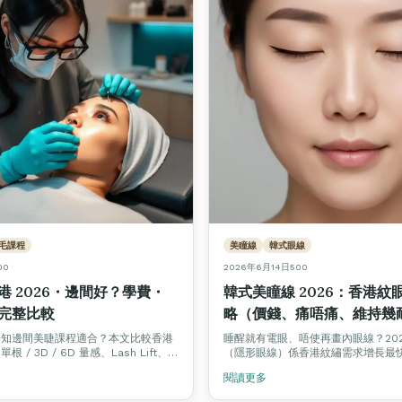
毛課程
美瞳線
韓式眼線
00
2026年6月14日
500
港 2026・邊間好？學費・
韓式美瞳線 2026：香港紋
完整比較
略（價錢、痛唔痛、維持幾
唔知邊間美睫課程適合？本文比較香港
睡醒就有電眼、唔使再畫內眼線？202
/ 3D / 6D 量感、Lash Lift、
（隱形眼線）係香港紋繡需求增長最
證書，附學費、課時、考牌、新手月入分
Fine Arts Academy 紋繡導師
閱讀更多
\$3,500–\$6,800、痛感 3/10、維持
日結痂期、邊類人唔啱做，並比較睫毛線