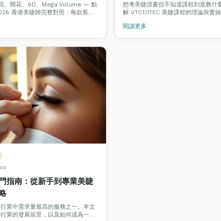
應用全拆解
茶花、開花、6D、Mega Volume — 點
想考美睫證書但不知道課程到底教什
026 香港美睫師完整對照：每款客單
解 VTCT/ITEC 美睫課程的理論與
、毛利率、回頭率、上手難度，加埋由
境題、真實技術教學，以及如何在香
閱讀更多
級到 6D / 婚禮款嘅技術路徑與課程建
業。
00
門指南：從新手到專業美睫
略
容行業中需求量最高的服務之一。本文
睫行業的發展前景，以及如何成為一名