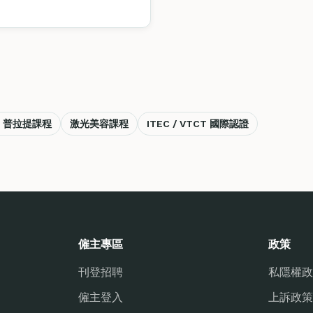
。
es 普拉提課程
激光美容課程
ITEC / VTCT 國際認證
僱主專區
政策
刊登招聘
私隱權政
僱主登入
上訴政策