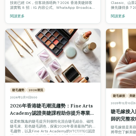
招）
級路徑）
技術已經 OK，但客就係唔夠？2026 香港美睫師客
Classic、山
源實戰 8 招：IG 內容公式、WhatsApp Broadcast
揀先賺得多？2
模板、3 週回頭率機制、Beauty Stars 被動曝光、
價、單客耗時
閱讀更多
閱讀更多
口碑轉介設計、平台抽成避坑。新手 3 個月內穩定 1
Classic 升
日 2 客嘅實際路徑。
議。
睫毛趨勢
2026潮流
睫毛嫁接
美睫
2026年2月11日
500
2025年12月10日
5
2026年香港睫毛潮流趨勢：Fine Arts
睫毛嫁接入
Academy認證美睫課程助你提升專業技
師的完整攻
能
從柔軟飄逸的睫毛提升到個性化混合睫毛組合、磁性
睫毛束、彩色睫毛調色，探索2026年香港最熱門的睫
睫毛嫁接是美
毛趨勢，以及Fine Arts Academy的VTCT/ITEC認證
將帶您了解美
課程如何助你在蓬勃發展的美睫市場中脫穎而出。