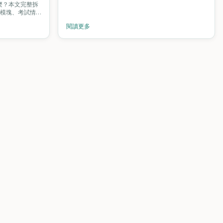
麼？本文完整拆
實操模塊、考試情
港開展美睫事
閱讀更多