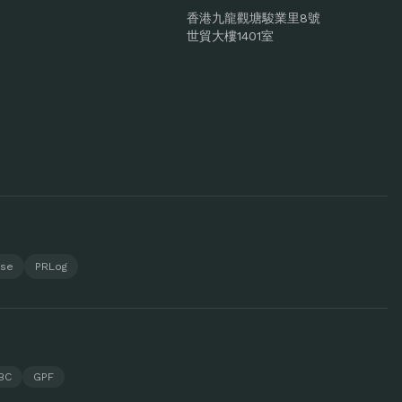
香港九龍觀塘駿業里8號
世貿大樓1401室
ase
PRLog
BC
GPF