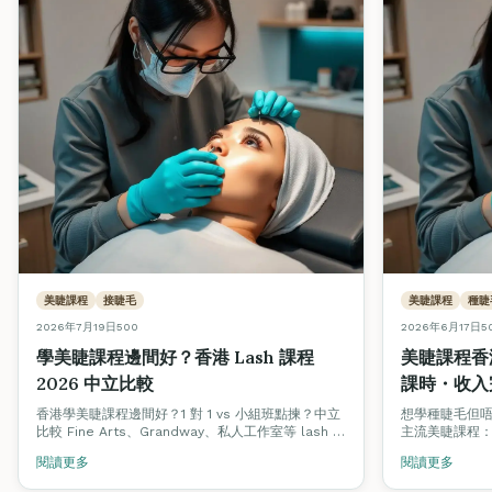
美睫課程
接睫毛
美睫課程
種睫
2026年7月19日
500
2026年6月17日
5
學美睫課程邊間好？香港 Lash 課程
美睫課程香
2026 中立比較
課時・收入
香港學美睫課程邊間好？1 對 1 vs 小組班點揀？中立
想學種睫毛但
比較 Fine Arts、Grandway、私人工作室等 lash 課
主流美睫課程：單根 
程學費、真人模特兒、認證、實習睫毛量、就業支
ITEC 國際
閱讀更多
閱讀更多
援。
析。