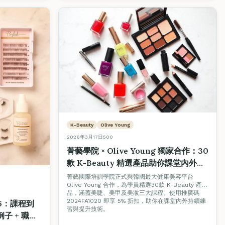
K-Beauty
Olive Young
2026年3月17日
500
菁藝學院 × Olive Young 獨家合作：30
款 K-Beauty 精選產品助你課堂內外提
升美容技術
菁藝國際培訓學院正式與韓國最大健康美容平台
Olive Young 合作，為學員精選30款 K-Beauty 產
品，涵蓋美睫、美甲及美妝三大課程。使用推廣碼
2024FA1020 即享 5% 折扣，助你在課堂內外持續練
6：課程到
習與提升技術。
子 + 職場