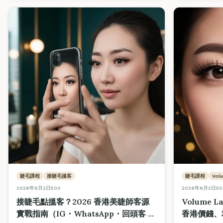
睫毛課程
接睫毛搵客
睫毛課程
Vol
2026年6月2日
500
2026年6月2日
50
接睫毛點搵客？2026 香港美睫師客源
Volume La
實戰指南（IG・WhatsApp・回頭客 8
香港價錢、