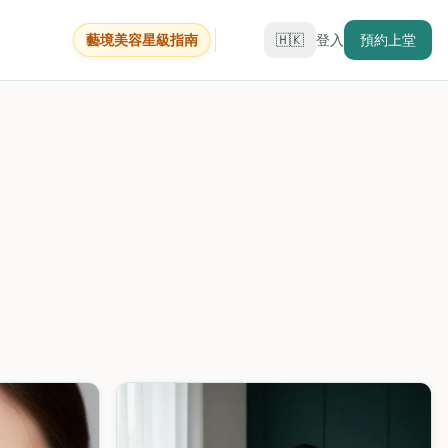
藝境美容星級指南
🇭🇰
登入
預約上堂