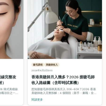
睫毛課程
美睫師收入
2026年6月2日
500
眼線完整攻
香港美睫師月入幾多？2026 接睫毛師
耐）
收入路線圖（含即時試算機）
6 韓式美瞳線
想知接睫毛師係咪真係月入 30K–60K？2026 香港
快嘅項目之一。
美睫師收入完整拆解：4 個階段（新手・兼職・全
團隊完整拆解：價錢
職・工作室老闆）合理收入、客單價、回頭率對比，
閱讀更多
 2–4 年、5–7
加埋即時收入試算機，拖滑桿即知你嘅情境月入幾
 vs 韓式自
多。