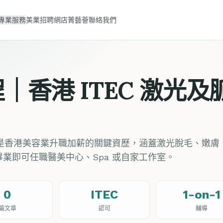
專業服務
美業招聘
網店
菁藝薈
聯絡我們
｜香港 ITEC 激光
課程是香港美容業升職加薪的關鍵資歷，涵蓋激光脫毛、嫩膚
畢業即可任職醫美中心、Spa 或自家工作室。
0
ITEC
1-on-1
篇文章
認可
輔導