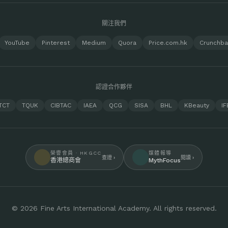
關注我們
YouTube
Pinterest
Medium
Quora
Price.com.hk
Crunchb
認證合作夥伴
TCT
TQUK
CIBTAC
IAEA
QCG
SISA
BHL
KBeauty
IF
榮譽會員 · HKGCC
媒體報導
查證 ›
閱讀 ›
香港總商會
MythFocus
© 2026 Fine Arts International Academy. All rights reserved.