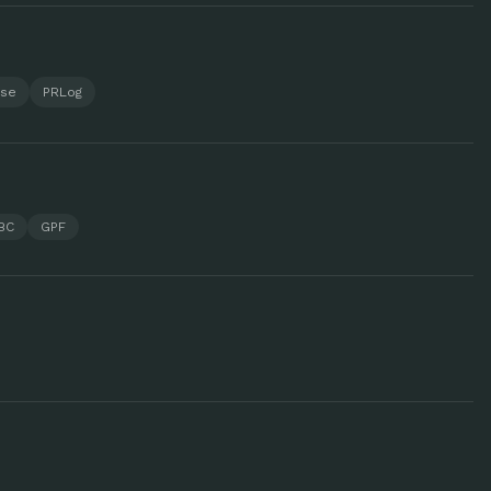
ase
PRLog
BC
GPF