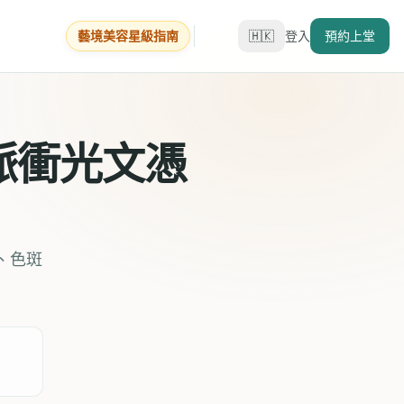
藝境美容星級指南
🇭🇰
登入
預約上堂
及脈衝光文憑
、色斑