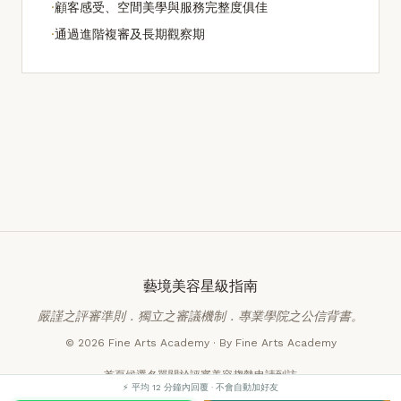
·
顧客感受、空間美學與服務完整度俱佳
·
通過進階複審及長期觀察期
藝境美容星級指南
嚴謹之評審準則．獨立之審議機制．專業學院之公信背書。
© 2026 Fine Arts Academy · By Fine Arts Academy
首頁
候選名單
關於評審
美容趨勢
申請到訪
⚡ 平均 12 分鐘內回覆 · 不會自動加好友