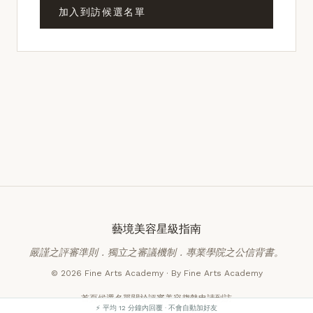
加入到訪候選名單
藝境美容星級指南
嚴謹之評審準則．獨立之審議機制．專業學院之公信背書。
© 2026 Fine Arts Academy · By Fine Arts Academy
首頁
候選名單
關於評審
美容趨勢
申請到訪
⚡ 平均 12 分鐘內回覆 · 不會自動加好友