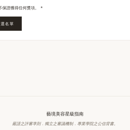
不保證獲得任何獎項。 *
候選名單
藝境美容星級指南
嚴謹之評審準則．獨立之審議機制．專業學院之公信背書。