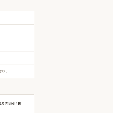
。
資格。
結果及內部準則拒