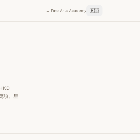
🇭🇰
← Fine Arts Academy
HKD
獎項、星